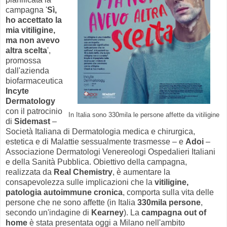
campagna '
Sì,
ho accettato la
mia vitiligine,
ma non avevo
altra scelta
',
promossa
dall'azienda
biofarmaceutica
Incyte
Dermatology
con il patrocinio
In Italia sono 330mila le persone affette da vitiligine
di
Sidemast
–
Società Italiana di Dermatologia medica e chirurgica,
estetica e di Malattie sessualmente trasmesse – e
Adoi
–
Associazione Dermatologi Venereologi Ospedalieri Italiani
e della Sanità Pubblica. Obiettivo della campagna,
realizzata da
Real Chemistry
, è aumentare la
consapevolezza sulle implicazioni che la
vitiligine,
patologia autoimmune cronica
, comporta sulla vita delle
persone che ne sono affette (in Italia
330mila persone
,
secondo un'indagine di
Kearney
). La
campagna out of
home
è stata presentata oggi a Milano nell'ambito