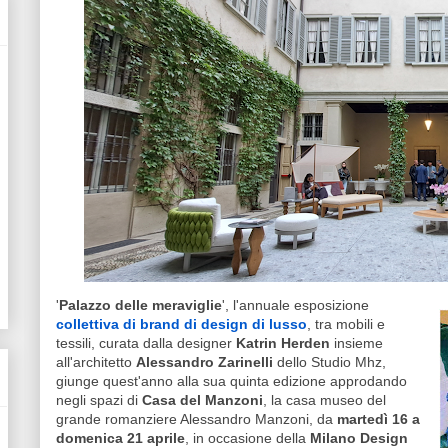
'
Palazzo delle meraviglie
', l'annuale esposizione
collettiva di brand di design di lusso
, tra mobili e
tessili, curata dalla designer
Katrin Herden
insieme
all'architetto
Alessandro Zarinelli
dello Studio Mhz,
giunge quest'anno alla sua quinta edizione approdando
negli spazi di
Casa del Manzoni
, la casa museo del
grande romanziere Alessandro Manzoni, da
martedì 16 a
domenica 21 aprile
, in occasione della
Milano Design