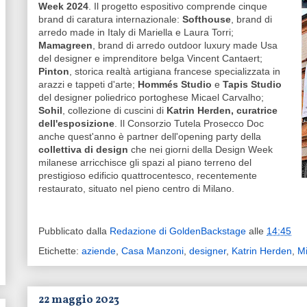
Week 2024
. Il progetto espositivo comprende cinque
brand di caratura internazionale:
Softhouse
, brand di
arredo made in Italy di Mariella e Laura Torri;
Mamagreen
, brand di arredo outdoor luxury made Usa
del designer e imprenditore belga Vincent Cantaert;
Pinton
, storica realtà artigiana francese specializzata in
arazzi e tappeti d'arte;
Hommés Studio
e
Tapis Studio
del designer poliedrico portoghese Micael Carvalho;
Sohil
, collezione di cuscini di
Katrin Herden, curatrice
dell'esposizione
. Il Consorzio Tutela Prosecco Doc
anche quest'anno è partner dell'opening party della
collettiva di design
che nei giorni della Design Week
milanese arricchisce gli spazi al piano terreno del
prestigioso edificio quattrocentesco, recentemente
restaurato, situato nel pieno centro di Milano.
Pubblicato dalla
Redazione di GoldenBackstage
alle
14:45
Etichette:
aziende
,
Casa Manzoni
,
designer
,
Katrin Herden
,
M
22 maggio 2023