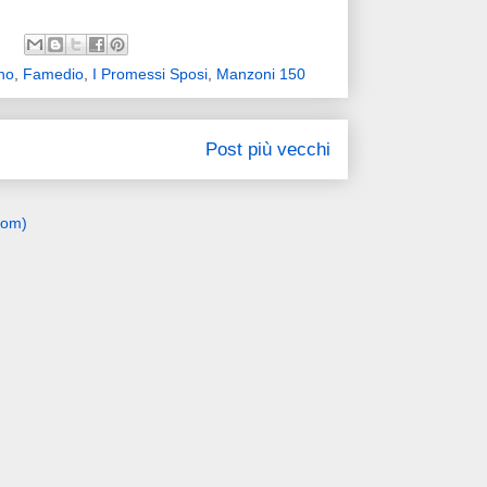
no
,
Famedio
,
I Promessi Sposi
,
Manzoni 150
Post più vecchi
tom)