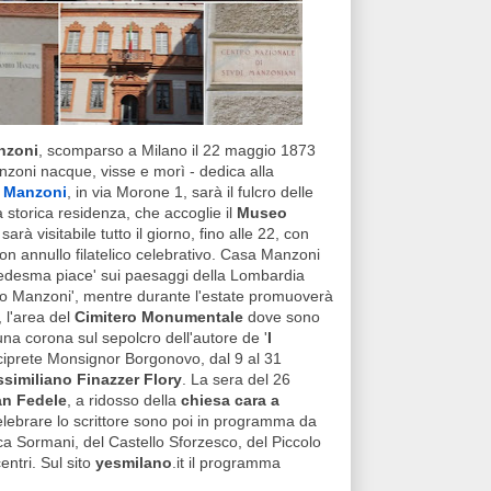
nzoni
, scomparso a Milano il 22 maggio 1873
anzoni nacque, visse e morì - dedica alla
 Manzoni
, in via Morone 1, sarà il fulcro delle
a storica residenza, che accoglie il
Museo
arà visitabile tutto il giorno, fino alle 22, con
on annullo filatelico celebrativo. Casa Manzoni
edesma piace' sui paesaggi della Lombardia
ndro Manzoni', mentre durante l'estate promuoverà
, l'area del
Cimitero Monumentale
dove sono
una corona sul sepolcro dell'autore de '
I
'arciprete Monsignor Borgonovo, dal 9 al 31
similiano Finazzer Flory
. La sera del 26
an Fedele
, a ridosso della
chiesa cara a
 celebrare lo scrittore sono poi in programma da
eca Sormani, del Castello Sforzesco, del Piccolo
entri. Sul sito
yesmilano
.it il programma