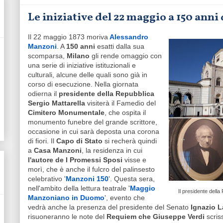
Le iniziative del 22 maggio a 150 ann
Il 22 maggio 1873 moriva
Alessandro
Manzoni
. A
150 anni
esatti dalla sua
scomparsa,
Milano
gli rende omaggio con
una serie di iniziative istituzionali e
culturali, alcune delle quali sono già in
corso di esecuzione. Nella giornata
odierna il
presidente della Repubblica
Sergio Mattarella
visiterà il Famedio del
Cimitero Monumentale
, che ospita il
monumento funebre del grande scrittore,
occasione in cui sarà deposta una corona
di fiori. Il
Capo di Stato
si recherà quindi
a
Casa Manzoni
, la residenza in cui
l'autore de I Promessi Sposi
visse e
morì, che è anche il fulcro del palinsesto
celebrativo '
Manzoni 150
'. Questa sera,
nell'ambito della lettura teatrale '
Maggio
Il presidente dell
Manzoniano in Duomo
', evento che
vedrà anche la presenza del presidente del Senato
Ignazio 
risuoneranno le note del
Requiem che Giuseppe Verdi
scris