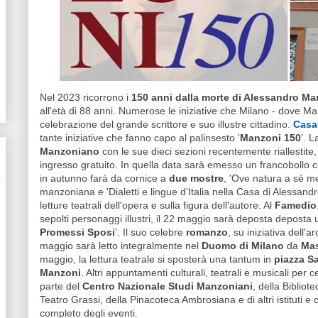
Nel 2023 ricorrono i
150 anni dalla morte di Alessandro Ma
all'età di 88 anni. Numerose le iniziative che Milano - dove M
celebrazione del grande scrittore e suo illustre cittadino.
Casa
tante iniziative che fanno capo al palinsesto '
Manzoni 150
'. L
Manzoniano
con le sue dieci sezioni recentemente riallestite, s
ingresso gratuito. In quella data sarà emesso un francobollo c
in autunno farà da cornice a
due mostre
, 'Ove natura a sé m
manzoniana e 'Dialetti e lingue d’Italia nella Casa di Alessa
letture teatrali dell'opera e sulla figura dell'autore. Al
Famedio
sepolti personaggi illustri, il 22 maggio sarà deposta deposta 
Promessi Sposi
'. Il suo celebre
romanzo
, su iniziativa dell
maggio sarà letto integralmente nel
Duomo di Milano
da
Mas
maggio, la lettura teatrale si sposterà una tantum in
piazza S
Manzoni
. Altri appuntamenti culturali, teatrali e musicali per
parte del
Centro Nazionale Studi Manzoniani
, della Bibliot
Teatro Grassi, della Pinacoteca Ambrosiana e di altri istituti e c
completo degli eventi.