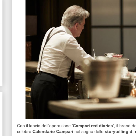
Con il lancio dell'operazione '
Campari red diaries
', il brand 
celebre
Calendario Campari
nel segno dello
storytelling di