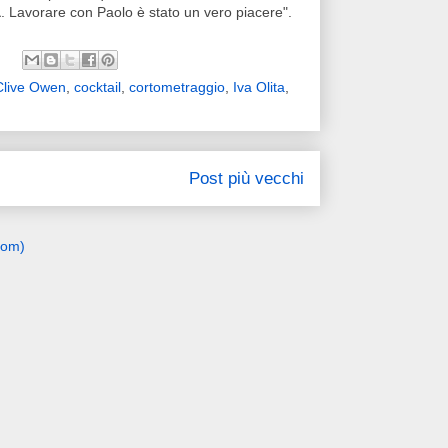
a
. Lavorare con Paolo è stato un vero piacere".
Clive Owen
,
cocktail
,
cortometraggio
,
Iva Olita
,
Post più vecchi
tom)