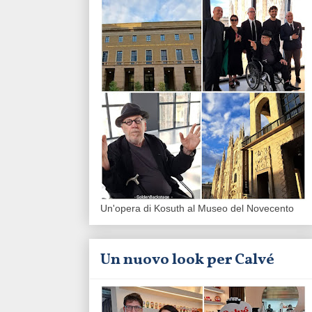
Un'opera di Kosuth al Museo del Novecento
Un nuovo look per Calvé