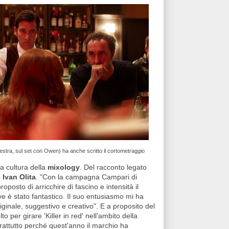
a destra, sul set con Owen) ha anche scritto il cortometraggio
la cultura della
mixology
. Del racconto legato
o
Ivan Olita
. "Con la campagna Campari di
posto di arricchire di fascino e intensità il
ve è stato fantastico. Il suo entusiasmo mi ha
ginale, suggestivo e creativo". E a proposito del
o per girare 'Killer in red' nell’ambito della
attutto perché quest'anno il marchio ha