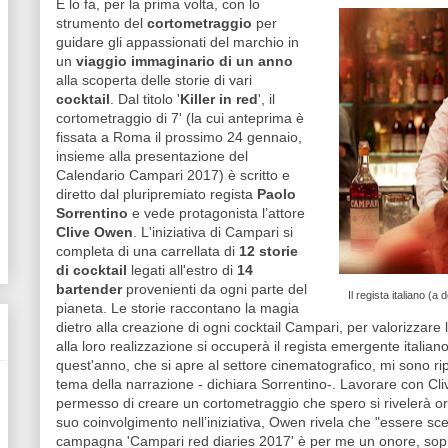
E lo fa, per la prima volta, con lo
strumento del
cortometraggio
per
guidare gli appassionati del marchio in
un
viaggio immaginario di un anno
alla scoperta delle storie di vari
cocktail
. Dal titolo '
Killer in red
', il
cortometraggio di 7' (la cui anteprima è
fissata a Roma il prossimo 24 gennaio,
insieme alla presentazione del
Calendario Campari 2017) è scritto e
diretto dal pluripremiato regista
Paolo
Sorrentino
e vede protagonista l’attore
Clive Owen
. L'iniziativa di Campari si
completa di una carrellata di
12 storie
di cocktail
legati all'estro di
14
bartender
provenienti da ogni parte del
Il regista italiano (
pianeta. Le storie raccontano la magia
dietro alla creazione di ogni cocktail Campari, per valorizzare 
alla loro realizzazione si occuperà il regista emergente italian
quest'anno, che si apre al settore cinematografico, mi sono ripro
tema della narrazione - dichiara Sorrentino-. Lavorare con Cli
permesso di creare un cortometraggio che spero si rivelerà ori
suo coinvolgimento nell’iniziativa, Owen rivela che "essere scelt
campagna 'Campari red diaries 2017' è per me un onore, sopr