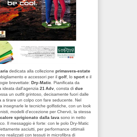
aria
dedicata alla collezione
primavera-estate
bbigliamento e accessori per il
golf
, lo
sport
e il
logie brevettate:
Dry-Matic
. Pianificata da
 ideata dall'agenzia
21 Adv
, consta di
due
sa un outfit grintoso, decisamente fuori dalle
a a tirare un colpo con fare seducente. Nel
 insegnarle le tecniche golfistiche, con un look
onisti, modelli d'eccezione per Chervò, la stessa
l calore sprigionato dalla lava
sono in netto
oco. Il messaggio è forte: con le polo Dry-Matic
fettamente asciutti, per performance ottimali
o realizzati con tessuti in microfibra di