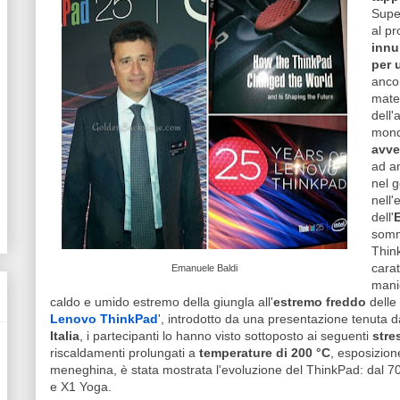
Super
al pr
innu
per 
anco
mater
dell'
mond
avve
ad a
nel g
nell'
dell'
somme
Thin
carat
Emanuele Baldi
manie
caldo e umido estremo della giungla all'
estremo freddo
delle 
Lenovo ThinkPad
', introdotto da una presentazione tenuta 
Italia
, i partecipanti lo hanno visto sottoposto ai seguenti
stre
riscaldamenti prolungati a
temperature di 200 °C
, esposizio
meneghina, è stata mostrata l'evoluzione del ThinkPad: dal 700
e X1 Yoga.