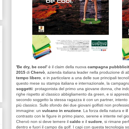
'Be dry, be cool'
è il claim della nuova
campagna
pubbblicit
2015
di
Chervò
, azienda italiana leader nella produzione di a
tempo libero
, e in particolare a una delle sue principali tecno
questo mese su stampa italiana e internazionale, la campagna
soggetti
: protagonista del primo una giovane donna, che indos
righe rispetto al classico abbigliamento da green, e si apprest
secondo soggetto la stessa ragazza è con un partner, intento a
più classico. Sullo sfondo dei due giovani golfisti non professi
immagine: un
vulcano in eruzione
. La forza della natura e
i
contrasto con le figure in primo piano, serene e intente nel gi
Chervò non si deve temere il
caldo
e il
sudore
, si rimane per
dentro e fuori il campo da golf. I capi con questa tecnologia son