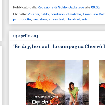
Pubblicato dalla
Redazione di GoldenBackstage
alle
00:00
Etichette:
25 anni
,
caldo
,
condizioni climatiche
,
Emanuele Bald
pc
,
prodotto
,
roadshow
,
stress test
,
ThinkPad
,
urti
03 aprile 2015
'Be dry, be cool': la campagna Chervò 