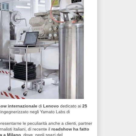
ow internazionale
di
Lenovo
dedicato ai
25
ingegnerizzato negli Yamato Labs di
resentarne le peculiarità anche a clienti, partner
rnalisti italiani, di recente il
roadshow
ha fatto
a a Milano
, dove, negli spazi del