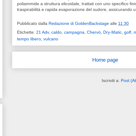
poliammide a struttura elicoidale, trattati con uno specifico fin
traspirabilità e rapida evaporazione del sudore, assicurando 
Pubblicato dalla
Redazione di GoldenBackstage
alle
11:30
Etichette:
21 Adv
,
caldo
,
campagna
,
Chervò
,
Dry-Matic
,
golf
,
tempo libero
,
vulcano
Home page
Iscriviti a:
Post (A