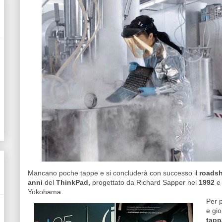
Mancano poche tappe e si concluderà con successo il
roadsh
anni
del
ThinkPad,
progettato da Richard Sapper nel
1992
e 
Yokohama.
Per p
e gio
tapp