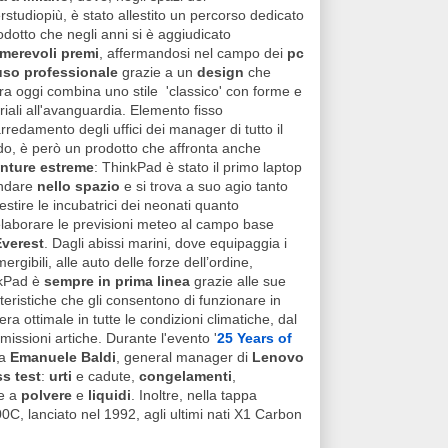
studiopiù, è stato allestito un percorso dedicato
odotto che negli anni si è aggiudicato
merevoli premi
, affermandosi nel campo dei
pc
uso professionale
grazie a un
design
che
ra oggi combina uno stile 'classico' con forme e
iali all'avanguardia. Elemento fisso
arredamento degli uffici dei manager di tutto il
o, è però un prodotto che affronta anche
nture estreme
: ThinkPad è stato il primo laptop
ndare
nello spazio
e si trova a suo agio tanto
estire le incubatrici dei neonati quanto
elaborare le previsioni meteo al campo base
Everest
. Dagli abissi marini, dove equipaggia i
rgibili, alle auto delle forze dell’ordine,
kPad è
sempre in prima linea
grazie alle sue
teristiche che gli consentono di funzionare in
ra ottimale in tutte le condizioni climatiche, dal
missioni artiche. Durante l'evento '
25 Years of
da
Emanuele Baldi
, general manager di
Lenovo
ss test
:
urti
e cadute,
congelamenti
,
ne a
polvere
e
liquidi
. Inoltre, nella tappa
C, lanciato nel 1992, agli ultimi nati X1 Carbon