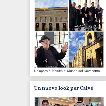
Un'opera di Kosuth al Museo del Novecento
Un nuovo look per Calvé