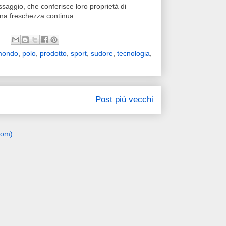
issaggio, che conferisce loro proprietà di
una freschezza continua.
mondo
,
polo
,
prodotto
,
sport
,
sudore
,
tecnologia
,
Post più vecchi
tom)