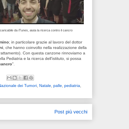
aricabile da iTunes, aiuta la ricerca contro il cancro
mino
; in particolare grazie al lavoro del dottor
ni
, che hanno coinvolto nella realizzazione della
i trattamento). Con questa canzone rinnoviamo a
a Pediatria e la ricerca dell'istituto, si possa
cancro
".
 Nazionale dei Tumori
,
Natale
,
palle
,
pediatria
,
Post più vecchi