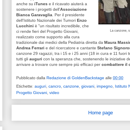
anche su
iTunes
e il ricavato aiuterà a
sostenere i progetti dell'
Associazione
Bianca Garavaglia
. Per il presidente
dell'Istituto Nazionale dei Tumori
Enzo
Lucchini
è "un risultato incredibile, che
La canzone, sc
ci rende fieri del Progetto Giovani,
realizzato come supporto alla cura
tradizionale dai medici della Pediatria diretta da
Maura Massi
Andrea Ferrari
e del ricercatore e cantante
Stefano Signoro
canzone 29 ragazzi, tra i 15 e i 25 anni (18 in cura e 11 fuor
tutti gli
auguri
con la speranza che, sostenendo le iniziative dell
arrivare a trovare cure sempre più efficaci per
combattere il 
Pubblicato dalla
Redazione di GoldenBackstage
alle
00:00
Etichette:
auguri
,
cancro
,
canzone
,
giovani
,
impegno
,
Istituto
Progetto Giovani
,
video
Home page