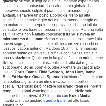
glaciazione
che, a seguito di un fallimentare esperimento
scientifico per contrastare il riscaldamento globale, ha
improvvisamente colpito il pianeta sterminandone gli
abitanti. Per avere un posto a bordo del treno ad alta
velocità, che compie il giro del mondo traendo energia da
un motore in moto perpetuo, i sopravvissuti hanno lottato
con tutte le loro forze per procurarsi il biglietto. Ma, una volta
saliti, la lotta non è affatto conclusa:
il treno si rivela un
microcosmo dell’umanità
con classi sociali separate: i più
poveri segregati e stipati nelle ultime carrozze e i ricchi nei
lussuosi vagoni anteriori. Ma dopo 18 anni, all’ennesimo
sopruso subito dai poveri, la difficile convivenza sfocia in
una
rivoluzione
. Qualcuno lo ha già definito un
cult
, perché
Snowpiercer, l’action fantascientifico diretto dal regista
sudcoreano
Bong Joon-Ho
, oltre a vantare un cast di alto
livello (
Chris Evans
,
Tilda Swinton
,
John Hurt
,
Jamie
Bell
,
Ed Harris
e
Octavia Spencer
) inchioderà lo spettatore
alla poltrona grazie a un ritmo incalzante e a bellissimi effetti
speciali facendolo però riflettere sui
grandi temi dei nostri
temp
i, dal global warming alle lotte sociali. Nelle sale
italiane il film arriverà il 27 febbraio con
Kokh Media
,
intanto ci si può gustare
questo trailer
ad alto tasso
adrenalinico.