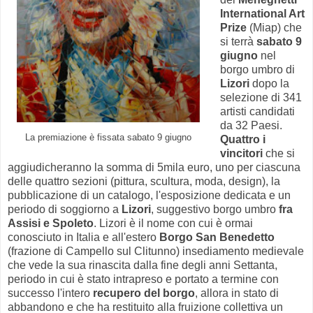
International Art
Prize
(Miap) che
si terrà
sabato 9
giugno
nel
borgo umbro di
Lizori
dopo la
selezione di 341
artisti candidati
da 32 Paesi.
La premiazione è fissata sabato 9 giugno
Quattro i
vincitori
che si
aggiudicheranno la somma di 5mila euro, uno per ciascuna
delle quattro sezioni (pittura, scultura, moda, design), la
pubblicazione di un catalogo, l'esposizione dedicata e un
periodo di soggiorno a
Lizori
, suggestivo borgo umbro
fra
Assisi e Spoleto
. Lizori è il nome con cui è ormai
conosciuto in Italia e all'estero
Borgo San Benedetto
(frazione di Campello sul Clitunno) insediamento medievale
che vede la sua rinascita dalla fine degli anni Settanta,
periodo in cui è stato intrapreso e portato a termine con
successo l'intero
recupero del borgo
, allora in stato di
abbandono e che ha restituito alla fruizione collettiva un