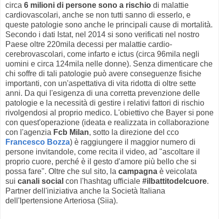
circa
6 milioni di persone sono a rischio
di malattie
cardiovascolari, anche se non tutti sanno di esserlo, e
queste patologie sono anche le principali cause di mortalità.
Secondo i dati Istat, nel 2014 si sono verificati nel nostro
Paese oltre 220mila decessi per malattie cardio-
cerebrovascolari, come infarto e ictus (circa 96mila negli
uomini e circa 124mila nelle donne). Senza dimenticare che
chi soffre di tali patologie può avere conseguenze fisiche
importanti, con un'aspettativa di vita ridotta di oltre sette
anni. Da qui l'esigenza di una corretta prevenzione delle
patologie e la necessità di gestire i relativi fattori di rischio
rivolgendosi al proprio medico. L'obiettivo che Bayer si pone
con quest'operazione (ideata e realizzata in collaborazione
con l'agenzia
Fcb Milan
, sotto la direzione del cco
Francesco Bozza
) è raggiungere il maggior numero di
persone invitandole, come recita il video, ad "ascoltare il
proprio cuore, perché è il gesto d'amore più bello che si
possa fare". Oltre che sul sito, la
campagna
è veicolata
sui
canali social
con l'hashtag ufficiale
#ilbattitodelcuore
.
Partner dell'iniziativa anche la Società Italiana
dell'Ipertensione Arteriosa (Siia).