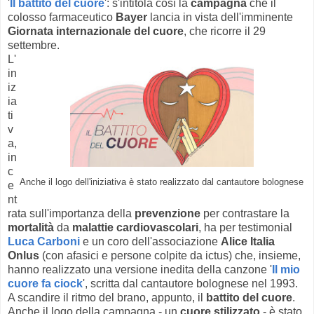
'
Il battito del cuore
': s'intitola così la
campagna
che il
colosso farmaceutico
Bayer
lancia in vista dell'imminente
Giornata internazionale del cuore
, che ricorre il 29
settembre.
L'
in
iz
ia
ti
v
a,
in
c
Anche il logo dell'iniziativa è stato realizzato dal cantautore bolognese
e
nt
rata sull'importanza della
prevenzione
per contrastare la
mortalità
da
malattie cardiovascolari
, ha per testimonial
Luca Carboni
e un coro dell'associazione
Alice Italia
Onlus
(con afasici e persone colpite da ictus) che, insieme,
hanno realizzato una versione inedita della canzone '
Il mio
cuore fa ciock
', scritta dal cantautore bolognese nel 1993.
A scandire il ritmo del brano, appunto, il
battito del cuore
.
Anche il logo della campagna - un
cuore stilizzato
- è stato