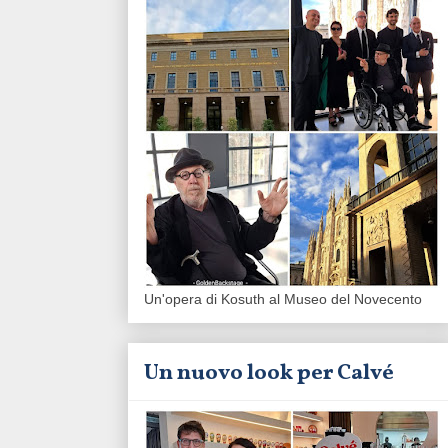
Un'opera di Kosuth al Museo del Novecento
Un nuovo look per Calvé