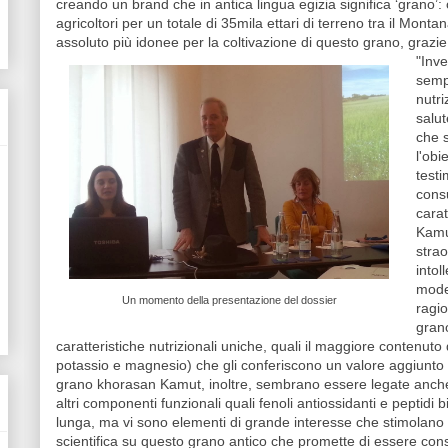
creando un brand che in antica lingua egizia significa ‘grano’
agricoltori per un totale di 35mila ettari di terreno tra il Mont
assoluto più idonee per la coltivazione di questo grano, grazie 
"Inve
sempr
nutri
salut
che 
l'obi
test
cons
carat
Kamu
strao
intol
mode
Un momento della presentazione del dossier
ragio
gran
caratteristiche nutrizionali uniche, quali il maggiore contenuto
potassio e magnesio) che gli conferiscono un valore aggiunto 
grano khorasan Kamut, inoltre, sembrano essere legate anche a
altri componenti funzionali quali fenoli antiossidanti e peptidi 
lunga, ma vi sono elementi di grande interesse che stimolano
scientifica su questo grano antico che promette di essere cons