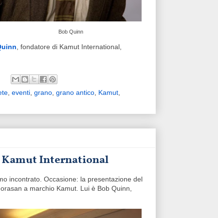
Bob Quinn
Quinn
, fondatore di Kamut International,
ete
,
eventi
,
grano
,
grano antico
,
Kamut
,
o Kamut International
amo incontrato. Occasione: la presentazione del
o khorasan a marchio Kamut. Lui è Bob Quinn,