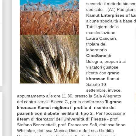
secondo il metodo bio sar
dedicato – (A1) Padiglione 
Kamut Enterprises of E
alcune specialità a base 
Tutti i giorni della
manifestazione,
Laura Cacciari
,
titolare del
laboratorio
CiboSano
di
Bologna, proporrà ai
visitatori gustose
ricette con
grano
khorasan
Kamut.
Sabato 10
settembre, invece,
appuntamento alle ore 11.30, presso la Sala Allegretto
del centro servizi Blocco C, per la conferenza '
Il grano
khorasan Kamut migliora il profilo di rischio dei
pazienti con diabete mellito di tipo 2
'. Per l’occasione
il team di ricercatori dell'
Università di Firenze
- prof.
Stefano Benedettelli, prof. Francesco Sofi, dott.ssa Anne
Whittaker, dott.ssa Monica Dinu e dott.ssa Giuditta