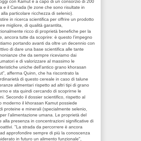
: oggi con Kamut è a capo di un consorzio di 200
ana e il Canada (le zone che sono risultate in
alla particolare ricchezza di selenio).
stire in ricerca scientifica per offrire un prodotto
e migliore, di qualità garantita,
zionalmente ricco di proprietà benefiche per la
e, ancora tutte da scoprire: è questo l’impegno
stiamo portando avanti da oltre un decennio con
ettivo di dare una base scientifica alle tante
imonianze che da sempre
riceviamo dai
umatori e di valorizzare al massimo le
teristiche uniche dell'antico grano khorasan
t", afferma Quinn
, che ha riscontrato la
rdinarietà di questo cereale in caso di talune
leranze alimentari rispetto ad altri tipi di grano
rno e sta quindi cercando di scoprirne le
ni. Secondo il dossier scientifico, rispetto al
o mode
rno il khorasan Kamut possiede
 di proteine e minerali (specialmente selenio,
per l’alimentazione umana. Le proprietà del
lla presenza in concentrazioni significative di
bioattivi. "La strada da percorrere è ancora
 ad approfondire sempre di più la conoscenza
iderato in futuro un alimento funzionale",