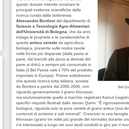
questo dossier intende mostrare le
principali evidenze scientifiche della
ricerca curata dalla dottoressa
Alessandra Bordoni
del dipartimento di
Scienze e Tecnologie Agro-Alimentari
dell'Università di Bologna
, che da anni
indaga le proprietà e le caratteristiche di
questo
antico cereale
da agricoltura
biologica, presente sulle nostre tavole
nelle forme più disparate (dalla pasta al
pane, dai biscotti alla pizza ai derivati del
pane ai dolci) e sempre più consumato in
Italia (il Bel Paese vale il 70% del prodotto
importato in Europa). Preme sottolineare
che questa ricerca tutta italiana, avviata
da Bordoni a partire dal 2005-
2006, non
Bob Qui
riguarda genericamente il grano khorasan,
ma esclusivamente quello a marchio registrato Kamut (registra
specifici requisiti illustrati dallo stesso Quinn: "È rigorosamen
biologica, riguarda solo la pura varietà di grano antico (mai ibr
contenuti di proteine e sali minerali". Cresciuto in una famiglia
khorasan (grano tre volte più grande del normale) durante una
n’è interessato a lungo nei suoi studi condotti in giro per il m