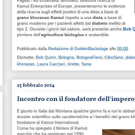
Pagliai - ed Emanuela Simonetti, direttore ricerca di
Kamut Enterprises of Europe, presenteranno le evidenze
della ricerca sugli effetti positivi di una dieta a base di
grano khorasan Kamut
rispetto a una
dieta
a base di
grano moderno per i pazienti affetti dal
diabete
mellito di
tipo 2. Durante i giorni del salone, sarà presente anche
Bob 
pioniere dell’
agricoltura biologica
e sostenibile.
Pubblicato dalla
Redazione di GoldenBackstage
alle
00:00
Etichette:
Bob Quinn
,
Bologna
,
BolognaFiere
,
CiboSano
,
diab
khorasan
,
Laura Cacciari
,
ricette
,
Sana
25 febbraio 2014
Incontro con il fondatore dell'imper
È giunto in Italia dal Montana qualche giorno fa e noi lo abbi
dossier scientifico sulle caratteristiche e i benefici del gran
fondatore di Kamut International.
Come ha spiegato il titolare
di Kamut,
marchio che ha registrato nel 1990,