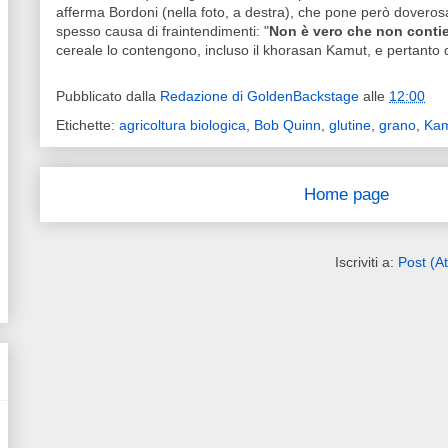
afferma Bordoni (nella foto, a destra), ch
e pone però doverosa
spesso causa di fraintendimenti: "
Non è vero che non contie
cereale lo contengono, incluso il khorasan Kamut, e pertant
Pubblicato dalla
Redazione di GoldenBackstage
alle
12:00
Etichette:
agricoltura biologica
,
Bob Quinn
,
glutine
,
grano
,
Ka
Home page
Iscriviti a:
Post (A