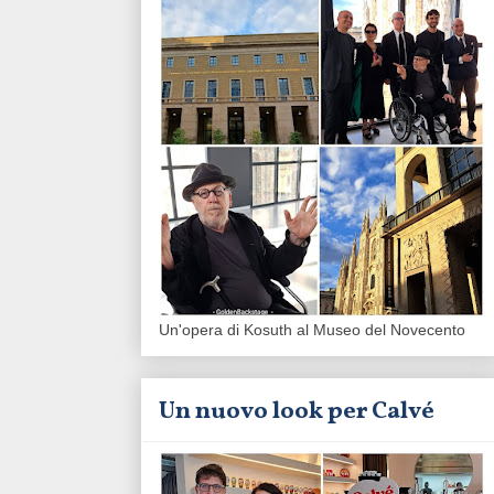
Un'opera di Kosuth al Museo del Novecento
Un nuovo look per Calvé