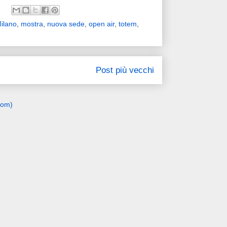
ilano
,
mostra
,
nuova sede
,
open air
,
totem
,
Post più vecchi
tom)