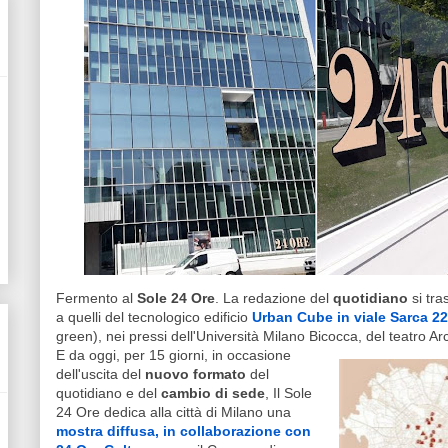
Fermento al
Sole 24 Ore
. La redazione del
quotidiano
si tra
a quelli del tecnologico edificio
Urban Cube in viale Sarca 2
green), nei pressi dell'Università Milano Bicocca, del teatro A
E da oggi, per 15 giorni, in occasione
dell'uscita del
nuovo formato
del
quotidiano e del
cambio di sede
, Il Sole
24 Ore dedica alla città di Milano una
mostra diffusa, in collaborazione con