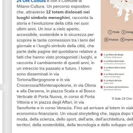
24 Ore Cultura
e con il Comune di
Milano-Cultura. Un percorso espositivo
che, attraverso
12 totem dislocati nei
luoghi simbolo meneghini
, racconta la
storia e l'evoluzione della città nei suoi
ultimi anni. Un tour a cielo aperto,
accessibile, sostenibile e in sicurezza per
scoprire le tante connessioni tra i temi del
giornale e i luoghi-simbolo della città, che
parte dalle pagine del quotidiano relative a
fatti che hanno visto protagonisti i luoghi, e
racconta il cambiamento di questi anni, in
un intreccio tra passato e futuro. I totem
sono disseminati in via
Tortona/Bergognone e in via
Crocerossa/Montenapoleone, in via Olona
e alla Darsena, in piazza Scala e al Bosco
Verticale di Porta Nuova, in corso di Porta
'Il Sole 24 Ore 
Vittoria e in piazza degli Affari, in via
Senofonte e in corso Venezia. Fino ad arrivare al totem in via
economico-finanziario. Un visual storytelling che, tappa dopo 
moda, della scienza, dello sport, dell'arte, dell'architettura, de
territori, della sostenibilità, della tecnologia e dello sviluppo u