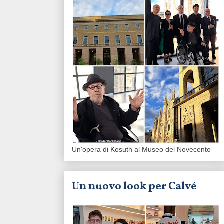
Un'opera di Kosuth al Museo del Novecento
Un nuovo look per Calvé