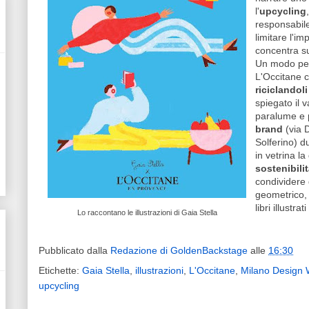
l'
upcycling
responsabile 
limitare l'i
concentra su 
Un modo per
L'Occitane c
riciclandoli
spiegato il 
paralume e p
brand
(via D
Solferino) d
in vetrina l
sostenibili
condividere 
geometrico, 
libri illustra
Lo raccontano le illustrazioni di Gaia Stella
Pubblicato dalla
Redazione di GoldenBackstage
alle
16:30
Etichette:
Gaia Stella
,
illustrazioni
,
L'Occitane
,
Milano Design
upcycling