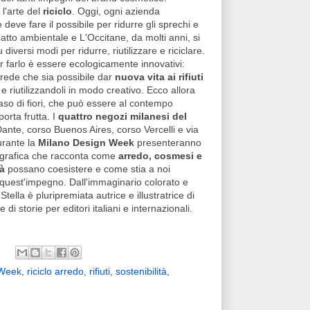
, l'arte del
riciclo
. Oggi, ogni azienda
deve fare il possibile per ridurre gli sprechi e
mpatto ambientale e L'Occitane, da molti anni, si
diversi modi per ridurre, riutilizzare e riciclare.
 farlo è essere ecologicamente innovativi:
rede che sia possibile dar
nuova vita ai rifiuti
e riutilizzandoli in modo creativo. Ecco allora
vaso di fiori, che può essere al contempo
orta frutta. I
quattro negozi milanesi del
ante, corso Buenos Aires, corso Vercelli e via
urante la
Milano Design Week
presenteranno
a grafica che racconta come
arredo, cosmesi e
tà
possano coesistere e come stia a noi
quest'impegno. Dall'immaginario colorato e
Stella è
pluripremiata autrice e illustratrice di
ti e di storie per editori italiani e internazionali.
 Week
,
riciclo arredo
,
rifiuti
,
sostenibilità
,