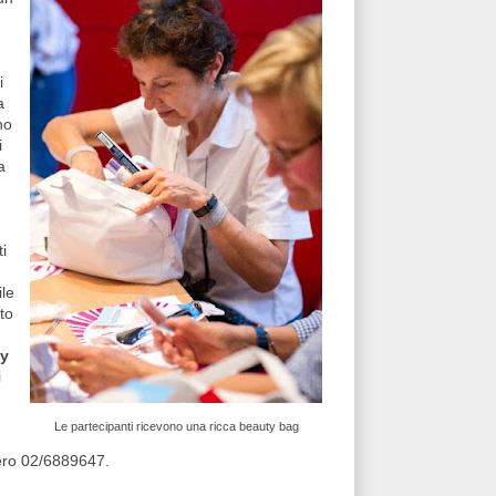
i
a
no
i
a
i
ile
to
y
i
Le partecipanti ricevono una ricca beauty bag
mero 02/6889647.