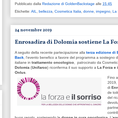
Pubblicato dalla
Redazione di GoldenBackstage
alle
15:45
Etichette:
AIL
,
bellezza
,
Cosmetica Italia
,
donne
,
impegno
,
La 
24 novembre 2019
Enrosadira di Dolomia sostiene La For
A seguito della recente partecipazione alla
terza edizione di
Back
, l'evento benefico a favore del programma a sostegno 
italiane in
trattamento oncologico
, patrocinato da Cosmetica
Dolomia
(
Unifarco
) riconferma il suo supporto a
La Forza e i
Onlus
.
Fino a
2019, 
di
Enr
de toi
del ri
devolu
partne
contri
buon regalo, sostenendo le
donne in cura oncologica
. L'
eau