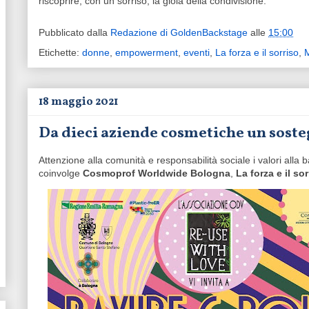
riscoprire, con un sorriso, la gioia della condivisione.
Pubblicato dalla
Redazione di GoldenBackstage
alle
15:00
Etichette:
donne
,
empowerment
,
eventi
,
La forza e il sorriso
,
18 maggio 2021
Da dieci aziende cosmetiche un sosteg
Attenzione alla comunità e responsabilità sociale i valori alla 
coinvolge
Cosmoprof Worldwide Bologna
,
La forza e il so