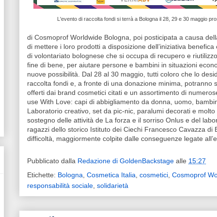
L'evento di raccolta fondi si terrà a Bologna il 28, 29 e 30 maggio pr
di Cosmoprof Worldwide Bologna, poi posticipata a causa del
di mettere i loro prodotti a disposizione dell’iniziativa benef
di volontariato bolognese che si occupa di recupero e riutilizz
fine di bene, per aiutare persone e bambini in situazioni econo
nuove possibilità. Dal 28 al 30 maggio, tutti coloro che lo des
raccolta fondi e, a fronte di una donazione minima, potranno s
offerti dai brand cosmetici citati e un assortimento di numeros
use With Love: capi di abbigliamento da donna, uomo, bambin
Laboratorio creativo, set da pic-nic, paralumi decorati e molto a
sostegno delle attività de La forza e il sorriso Onlus e del labor
ragazzi dello storico Istituto dei Ciechi Francesco Cavazza di
difficoltà, maggiormente colpite dalle conseguenze legate all’
Pubblicato dalla
Redazione di GoldenBackstage
alle
15:27
Etichette:
Bologna
,
Cosmetica Italia
,
cosmetici
,
Cosmoprof Wo
responsabilità sociale
,
solidarietà