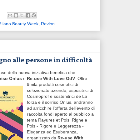
Milano Beauty Week
,
Revlon
no alle persone in difficoltà
base della nuova iniziativa benefica che
rriso Onlus
e
Re-use With Love OdV
.
Oltre
9mila prodotti cosmetici di
selezionate aziende, espositrici di
Cosmoprof e sostenitrici de La
forza e il sorriso Onlus, andranno
ad arricchire l’offerta dell’evento di
raccolta fondi aperto al pubblico a
tema Rayures et Pois, Righe e
Pois - Rigore e Leggerezza -
Eleganza ed Esuberanza,
organizzato da
Re-use With