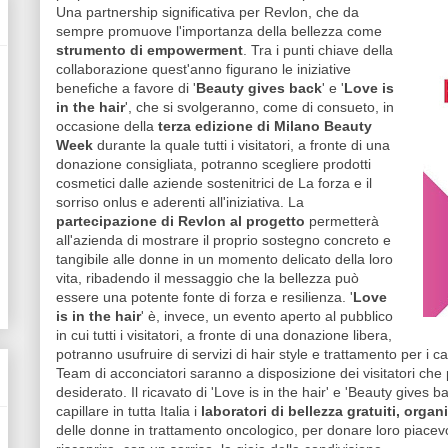
Una partnership significativa per Revlon, che da
sempre promuove l'importanza della bellezza come
strumento di empowerment
. Tra i punti chiave della
collaborazione quest'anno figurano le iniziative
benefiche a favore di '
Beauty gives back
' e '
Love is
in the hair
', che si svolgeranno, come di consueto, in
occasione della
terza edizione di Milano Beauty
Week
durante la quale tutti i visitatori, a fronte di una
donazione consigliata, potranno scegliere prodotti
cosmetici dalle aziende sostenitrici de La forza e il
sorriso onlus e aderenti all'iniziativa. La
partecipazione di Revlon al progetto
permetterà
all'azienda di mostrare il proprio sostegno concreto e
tangibile alle donne in un momento delicato della loro
vita, ribadendo il messaggio che la bellezza può
essere una potente fonte di forza e resilienza. '
Love
is in the hair
' è, invece, un evento aperto al pubblico
in cui tutti i visitatori, a fronte di una donazione libera,
potranno usufruire di servizi di hair style e trattamento per i cape
Team di acconciatori saranno a disposizione dei visitatori che
desiderato. Il ricavato di 'Love is in the hair' e 'Beauty gives 
capillare in tutta Italia i
laboratori di bellezza gratuiti, organ
delle donne in trattamento oncologico, per donare loro piacev