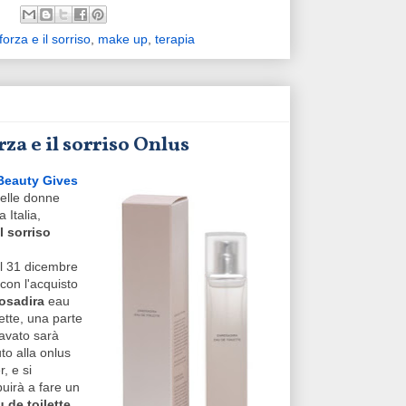
forza e il sorriso
,
make up
,
terapia
za e il sorriso Onlus
 Beauty Gives
delle donne
 Italia,
l sorriso
l 31 dicembre
con l'acquisto
osadira
eau
lette, una parte
cavato sarà
to alla onlus
r, e si
buirà a fare un
 de toilette