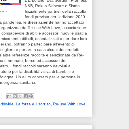
L'Erbolario, Eva Garden, Framesi,
N&B, Rokua Skincare e Sisma.
Inizialmente partner della raccolta
ossimi
fondi prevista per l’edizione 2020
la pandemia, le
dieci aziende
hanno accettato
ica organizzata da Re-use With Love, associazione
o consapevole di abiti e accessori nuovi e usati a
micamente difficili, ospedalizzati o per dare loro
iderano, potranno partecipare all’evento di
cegliere e portare a casa alcuni dei prodotti
e altre referenze raccolte e selezionate da Re-
o e neonato, borse ed accessori del
ltro. I fondi raccolti saranno devoluti a
atorio per la disabilità visiva di bambini e
 Bologna. Un aiuto concreto per le persone in
emergenza sanitaria.
rldwide
,
La forza e il sorriso
,
Re-use With Love
,