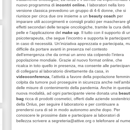
nuovo programma di
incontri online.
I laboratori nella loro
versione classica prevedono un gruppo di 4-6 donne, che si
riunisce per circa due ore insieme a un
beauty coach
per
imparare utili accorgimenti e consigli pratici per mascherare gl
effetti secondari delle terapie oncologiche, tramite la cura dell
pelle e l’applicazione del
make up
. Il tutto con il supporto di u
psicoterapeuta, che segue l’incontro e supporta le partecipant
in caso di necessità. Un'iniziativa apprezzata e partecipata, m
difficile da portare avanti in presenza nel contesto
dell’emergenza che da ormai un anno sta colpendo l’intera
popolazione mondiale. Grazie al nuovo format online, che
ricalca in toto quello in presenza, ma consente alle partecipant
di collegarsi al laboratorio direttamente da casa, in
videoconferenza
, l’attività a favore della popolazione femmin
colpita da tumore può proseguire in sicurezza anche nell’ambi
delle misure di contenimento della pandemia. Anche in questa
nuova modalità, ad ogni partecipante viene donata una
beaut
bag
ricca di prodotti cosmetici, offerti dalle aziende sostenitric
della Onlus, per seguire il laboratorio e per continuare a
prendersi cura di sé in modo autonomo anche dopo. Per
conoscere le prossime date e partecipare ai laboratori di
bellezza scrivere a segreteria@attive.org o telefonare al nu