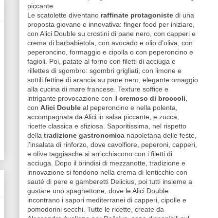
piccante.
Le scatolette diventano
raffinate protagoniste
di una
proposta giovane e innovativa: finger food per iniziare,
con Alici Double su crostini di pane nero, con capperi e
crema di barbabietola, con avocado e olio d’oliva, con
peperoncino, formaggio e cipolla o con peperoncino e
fagioli. Poi, patate al forno con filetti di acciuga e
rillettes di sgombro: sgombri grigliati, con limone e
sottili fettine di arancia su pane nero, elegante omaggio
alla cucina di mare francese. Texture soffice e
intrigante provocazione con il
cremoso di broccoli
,
con
Alici Double
al peperoncino e nella polenta,
accompagnata da Alici in salsa piccante, e zucca,
ricette classica e sfiziosa. Saporitissima, nel rispetto
della
tradizione gastronomica
napoletana delle feste,
l’insalata di rinforzo, dove cavolfiore, peperoni, capperi,
e olive taggiasche si arricchiscono con i filetti di
acciuga. Dopo il brindisi di mezzanotte, tradizione e
innovazione si fondono nella crema di lenticchie con
sauté di pere e gamberetti Delicius, poi tutti insieme a
gustare uno spaghettone, dove le Alici Double
incontrano i sapori mediterranei di capperi, cipolle e
pomodorini secchi. Tutte le ricette, create da