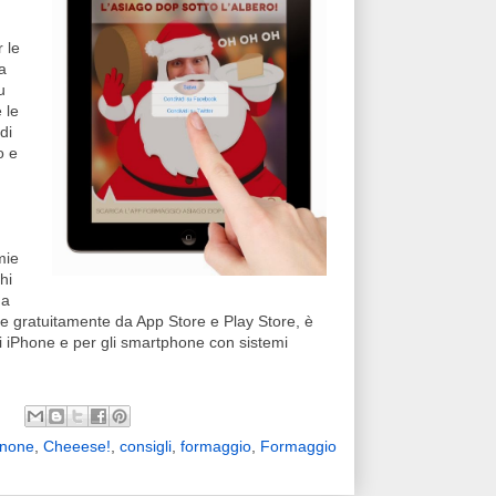
 le
la
u
 le
di
o e
mie
hi
 a
e gratuitamente da App Store e Play Store, è
 di iPhone e per gli smartphone con sistemi
none
,
Cheeese!
,
consigli
,
formaggio
,
Formaggio