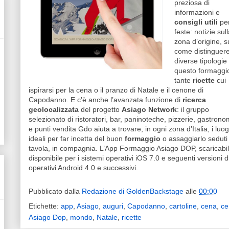
preziosa di
informazioni e
consigli utili
per
feste: notizie sul
zona d’origine, s
come distinguere
diverse tipologie 
questo formaggi
tante
ricette
cui
ispirarsi per la cena o il pranzo di Natale e il cenone di
Capodanno. E c'è anche l’avanzata funzione di
ricerca
geolocalizzata
del progetto
Asiago Network
: il gruppo
selezionato di ristoratori, bar, paninoteche, pizzerie, gastrono
e punti vendita Gdo aiuta a trovare, in ogni zona d’Italia, i luog
ideali per far incetta del buon
formaggio
o assaggiarlo seduti
tavola, in compagnia. L’App Formaggio Asiago DOP, scaricabil
disponibile per i sistemi operativi iOS 7.0 e seguenti versioni
operativi Android 4.0 e successivi.
Pubblicato dalla
Redazione di GoldenBackstage
alle
00:00
Etichette:
app
,
Asiago
,
auguri
,
Capodanno
,
cartoline
,
cena
,
ce
Asiago Dop
,
mondo
,
Natale
,
ricette