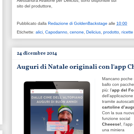
Alessandra Avallone per Delicius, sono disponibili sul
sito del produttore,
Pubblicato dalla
Redazione di GoldenBackstage
alle
10:00
Etichette:
alici
,
Capodanno
,
cenone
,
Delicius
,
prodotto
,
ricette
24 dicembre 2014
Auguri di Natale originali con l'app 
Mancano poche 
ballo con pacchet
più: l’
app del F
dell’applicazione
tramite autoscatto
cartoline d’aug
Con la sua nuov
funzione social
Cheeese!
, l'app
una miniera