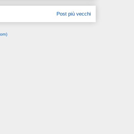
Post più vecchi
tom)