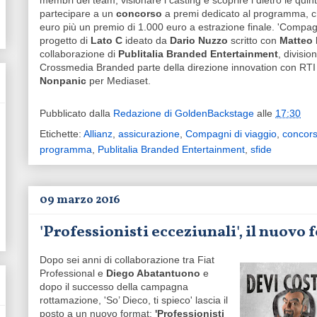
membri dei team, visionare i casting e scoprire i dietro le quin
partecipare a un
concorso
a premi dedicato al programma, ch
euro più un premio di 1.000 euro a estrazione finale. 'Compagni
progetto di
Lato C
ideato da
Dario Nuzzo
scritto con
Matteo 
collaborazione di
Publitalia Branded Entertainment
, divisio
Crossmedia Branded parte della direzione innovation con RTI
Nonpanic
per Mediaset.
Pubblicato dalla
Redazione di GoldenBackstage
alle
17:30
Etichette:
Allianz
,
assicurazione
,
Compagni di viaggio
,
concor
programma
,
Publitalia Branded Entertainment
,
sfide
09 marzo 2016
'Professionisti ecceziunali', il nuov
Dopo sei anni di collaborazione tra Fiat
Professional e
Diego Abatantuono
e
dopo il successo della campagna
rottamazione, 'So’ Dieco, ti spieco' lascia il
posto a un nuovo format:
'Professionisti