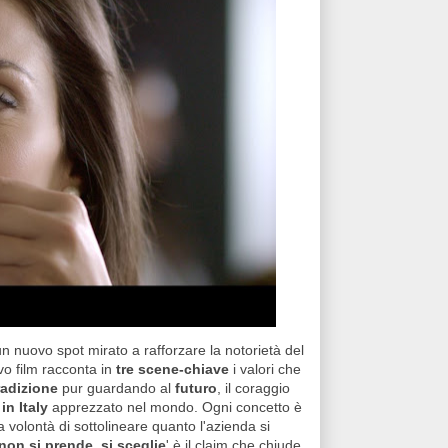
 un nuovo spot mirato a rafforzare la notorietà del
ovo film racconta in
tre scene-chiave
i valori che
radizione
pur guardando al
futuro
, il coraggio
in Italy
apprezzato nel mondo. Ogni concetto è
a volontà di sottolineare quanto l'azienda si
non si prende, si sceglie
' è il claim che chiude