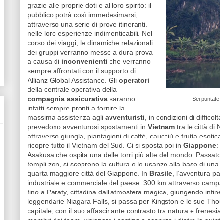
grazie alle proprie doti e al loro spirito: il
pubblico potrà così immedesimarsi,
attraverso una serie di prove itineranti,
nelle loro esperienze indimenticabili. Nel
corso dei viaggi, le dinamiche relazionali
dei gruppi verranno messe a dura prova
a causa di
inconvenienti
che verranno
sempre affrontati con il supporto di
Allianz Global Assistance. Gli
operatori
della centrale operativa della
compagnia assicurativa
saranno
Sei puntate
infatti sempre pronti a fornire la
massima assistenza agli
avventuristi
, in condizioni di difficol
prevedono avventurosi spostamenti in
Vietnam
tra le città d
attraverso giungla, piantagioni di caffè, caucciù e frutta esotic
ricopre tutto il Vietnam del Sud. Ci si sposta poi in
Giappone
:
Asakusa che ospita una delle torri più alte del mondo. Passato i
templi zen, si scoprono la cultura e le usanze alla base di u
quarta maggiore città del Giappone. In
Brasile
, l’avventura p
industriale e commerciale del paese: 300 km attraverso campa
fino a Paraty, cittadina dall’atmosfera magica, giungendo infi
leggendarie Niagara Falls, si passa per Kingston e le sue Thou
capitale, con il suo affascinante contrasto tra natura e frenes