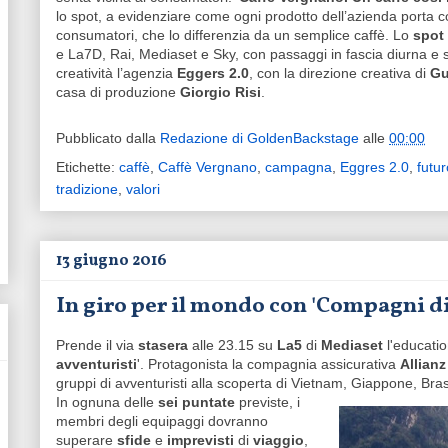
lo spot, a evidenziare come ogni prodotto dell’azienda porta c
consumatori, che lo differenzia da un semplice caffè. Lo
spot
e La7D, Rai, Mediaset e Sky, con passaggi in fascia diurna e se
creatività l’agenzia
Eggers 2.0
, con la direzione creativa di
Gu
casa di produzione
Giorgio Risi
.
Pubblicato dalla
Redazione di GoldenBackstage
alle
00:00
Etichette:
caffè
,
Caffè Vergnano
,
campagna
,
Eggres 2.0
,
futur
tradizione
,
valori
13 giugno 2016
In giro per il mondo con 'Compagni di 
Prende il via
stasera
alle 23.15 su
La5
di
Mediaset
l'educati
avventuristi
'. Protagonista la compagnia assicurativa
Allian
gruppi di avventuristi alla scoperta di Vietnam, Giappone, Bra
In ognuna delle
sei puntate
previste, i
membri degli equipaggi dovranno
superare
sfide
e
imprevisti
di
viaggio
,