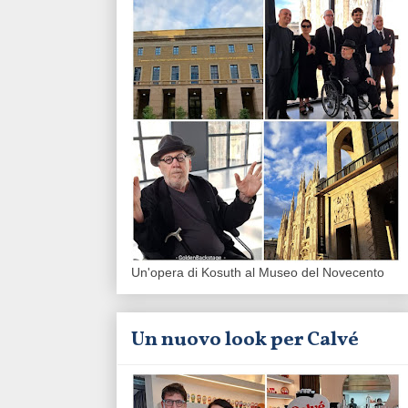
Un'opera di Kosuth al Museo del Novecento
Un nuovo look per Calvé