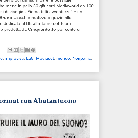
te del programma. Inoltre, è possibile
e mette in palio 50 gift card Mediaworld da 100
 di viaggio - Siamo tutti avventuristi' è un
Bruno Levati
e realizzato grazie alla
ne dedicata al BE all’interno del Team
 e prodotta da
Cinquantotto
per conto di
so
,
imprevisti
,
La5
,
Mediaset
,
mondo
,
Nonpanic
,
o format con Abatantuono