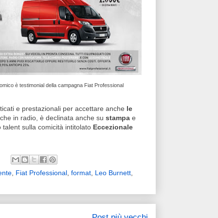
 comico è testimonial della campagna Fiat Professional
ticati e prestazionali per accettare anche
le
 che in radio, è declinata anche su
stampa
e
alent sulla comicità intitolato
Eccezionale
ente
,
Fiat Professional
,
format
,
Leo Burnett
,
Post più vecchi