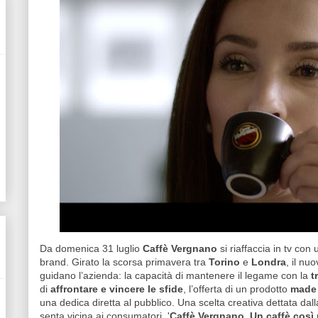
Da domenica 31 luglio
Caffè Vergnano
si riaffaccia in tv con
brand. Girato la scorsa primavera tra
Torino
e
Londra
, il nu
guidano l’azienda: la capacità di mantenere il legame con la
t
di
affrontare e vincere le sfide
, l’offerta di un prodotto
made 
una dedica diretta al pubblico. Una scelta creativa dettata dall
senta vicina ai consumatori. '
Caffè Vergnano. Un caffè così 