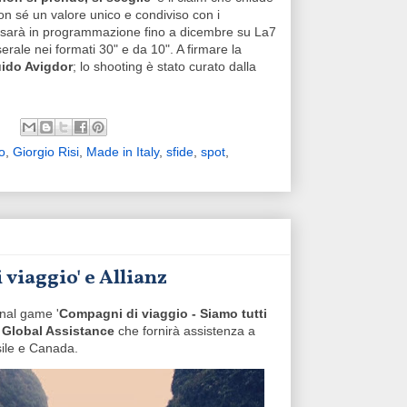
on sé un valore unico e condiviso con i
sarà in programmazione fino a dicembre su La7
rale nei formati 30" e da 10". A firmare la
ido Avigdor
; lo shooting è stato curato dalla
o
,
Giorgio Risi
,
Made in Italy
,
sfide
,
spot
,
viaggio' e Allianz
onal game '
Compagni di viaggio - Siamo tutti
z Global Assistance
che fornirà assistenza a
sile e Canada.