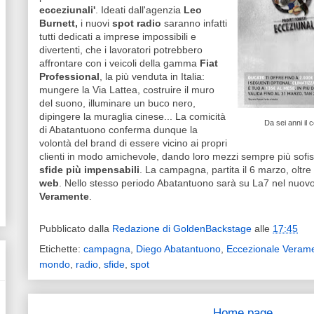
ecceziunali'
. Ideati dall'agenzia
Leo
Burnett,
i nuovi
spot radio
saranno infatti
tutti dedicati a imprese impossibili e
divertenti, che i lavoratori potrebbero
affrontare con i veicoli della gamma
Fiat
Professional
, la più venduta in Italia:
mungere la Via Lattea, costruire il muro
del suono, illuminare un buco nero,
dipingere la muraglia cinese... La comicità
Da sei anni il
di Abatantuono conferma dunque la
volontà del brand di essere vicino ai propri
clienti in modo amichevole, dando loro mezzi sempre più sofis
sfide più impensabili
. La campagna, partita il 6 marzo, oltre
web
. Nello stesso periodo Abatantuono sarà su La7 nel nuovo t
Veramente
.
Pubblicato dalla
Redazione di GoldenBackstage
alle
17:45
Etichette:
campagna
,
Diego Abatantuono
,
Eccezionale Veram
mondo
,
radio
,
sfide
,
spot
Home page