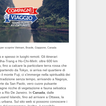
 per scoprire Vietnam, Brasile, Giappone, Canada
tà e spesso in luoghi remoti. Gli itinerari
i Nha-Trang e Ho-Chi-Minh: oltre 600 km
a, fino a calcare la particolare terra rossa che
 partendo da Tokyo, si arriva nel quartiere di
l monte Fuji, ci s'immerge nella spiritualità dei
na tradizione senza tempo, arrivando a Nagoya,
arte da San Paolo, vero cuore pulsante
gne ricche di vegetazione e fauna selvatica
ne a Rio De Janeiro. In
Canada
, dalle
sand Islands, fino ad arrivare a Ottawa, la
ia urbana. Sul sito web si possono conoscere i