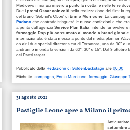
Medioevo i monaci misero a punto la ricetta, e nelle terre dov
Due i
premi Oscar coinvolti
nella realizzazione del film: la re
del brano 'Gabriel's Oboe' di
Ennio Morricone
. La campagna 
Padano
che contraddistinguerà le nuove confezioni e che era
a punto dall'agenzia
Service Plan Italia
, intende far evolvere
formaggio Dop più consumato al mondo a brand globale
internazionale, è stata messa a punto dal media planner Wavema
on air i due speciali director's cut di Tornatore, una da 30" e un
andranno in onda le versioni da 60", 30" e 15". Dal 9 ottobre l
dei Paesi target.
Pubblicato dalla
Redazione di GoldenBackstage
alle
00:00
Etichette:
campagna
,
Ennio Morricone
,
formaggio
,
Giuseppe T
31 agosto 2021
Pastiglie Leone apre a Milano il prim
Antiquariato
settembre 