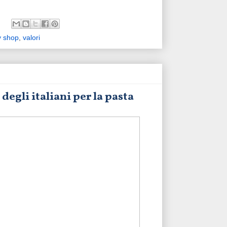
y shop
,
valori
egli italiani per la pasta