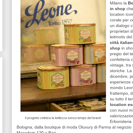
Milano la
Bo
in shop
che
location icon
corale per c
un dialogo co
proprietari 
leitmotiv de
città italian
shop
in sho
pregio del t
confetteria c
vintage, tra
storiche. La
dicembre, p
esperienze c
mondo Leone
frattempo, da
su tutto il t
location es
con nuovi mo
valorizzazio
Il progetto celebra la bellezza senza tempo del brand
Erboristeria
Bologna, dalla boutique di moda Oluxury di Parma al negozio 
Macadam 120 a Bari.