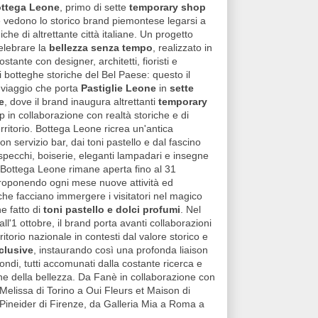
ttega Leone
, primo di sette
temporary shop
 vedono lo storico brand piemontese legarsi a
iche di altrettante città italiane. Un progetto
elebrare la
bellezza senza tempo
, realizzato in
stante con designer, architetti, fioristi e
di botteghe storiche del Bel Paese: questo il
l viaggio che porta
Pastiglie Leone
in
sette
e
, dove il brand inaugura altrettanti
temporary
p in collaborazione con realtà storiche e di
erritorio. Bottega Leone ricrea un'antica
on servizio bar, dai toni pastello e dal fascino
 specchi, boiserie, eleganti lampadari e insegne
 Bottega Leone rimane aperta fino al 31
roponendo ogni mese nuove attività ed
he facciano immergere i visitatori nel magico
 fatto di
toni pastello e dolci profumi
. Nel
ll'1 ottobre, il brand porta avanti collaborazioni
erritorio nazionale in contesti dal valore storico e
clusive
, instaurando così una profonda liaison
ndi, tutti accomunati dalla costante ricerca e
ne della bellezza. Da Fanè in collaborazione con
 Melissa di Torino a Oui Fleurs et Maison di
Pineider di Firenze, da Galleria Mia a Roma a