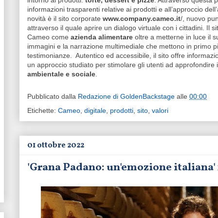
intorno ai prodotti:
torte, dessert e pizze
. Attraverso questa p
informazioni trasparenti relative ai prodotti e all’approccio dell
novità è il sito corporate
www.company.cameo.it
/, nuovo pun
attraverso il quale aprire un dialogo virtuale con i cittadini. Il 
Cameo come
azienda alimentare
oltre a metterne in luce il
immagini e la narrazione multimediale che mettono in primo pi
testimonianze. Autentico ed accessibile, il sito offre informazion
un approccio studiato per stimolare gli utenti ad approfondire 
ambientale e sociale
.
Pubblicato dalla
Redazione di GoldenBackstage
alle
00:00
Etichette:
Cameo
,
digitale
,
prodotti
,
sito
,
valori
01 ottobre 2022
'Grana Padano: un'emozione italiana'