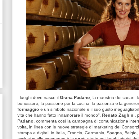
I luoghi dove nasce il
Grana Padano
, la maestria dei casari, le
benessere, la passione per la cucina, la pazienza e la generos
formaggio
è un simbolo nazionale e il suo gusto ineguagliabile è
vita che hanno fatto innamorare il mondo".
Renato Zaghini
, 
Padano
, commenta così la campagna di comunicazione internaz
volta, in linea con le nuove strategie di marketing del Consorz
stampa e digital, in Italia, Francia, Germania, Spagna, Belgio
esclusivo alla campagna è lo
spot
, girato nei luoghi storici dell