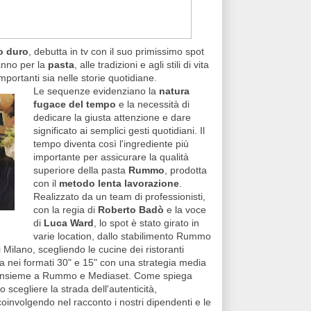
o duro
, debutta in tv con il suo primissimo spot
anno per la
pasta
, alle tradizioni e agli stili di vita
importanti sia nelle storie quotidiane.
Le sequenze evidenziano la
natura
fugace del tempo
e la necessità di
dedicare la giusta attenzione e dare
significato ai semplici gesti quotidiani. Il
tempo diventa così l'ingrediente più
importante per assicurare la qualità
superiore della pasta
Rummo
, prodotta
con il
metodo lenta lavorazione
.
Realizzato da un team di professionisti,
con la regia di
Roberto Badò
e la voce
di
Luca Ward
, lo spot è stato girato in
varie location, dallo stabilimento Rummo
i Milano, scegliendo le cucine dei ristoranti
nda nei formati 30" e 15" con una strategia media
, insieme a Rummo e Mediaset. Come spiega
 scegliere la strada dell'autenticità,
 coinvolgendo nel racconto i nostri dipendenti e le