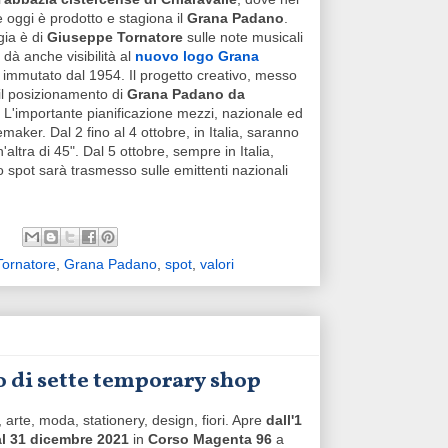
e oggi è prodotto e stagiona il
Grana Padano
.
gia è di
Giuseppe Tornatore
sulle note musicali
dà anche visibilità al
nuovo logo Grana
 immutato dal 1954. Il progetto creativo, messo
 il posizionamento di
Grana Padano da
. L'importante pianificazione mezzi, nazionale ed
ker. Dal 2 fino al 4 ottobre, in Italia, saranno
'altra di 45". Dal 5 ottobre, sempre in Italia,
o spot sarà trasmesso sulle emittenti nazionali
ornatore
,
Grana Padano
,
spot
,
valori
o di sette temporary shop
, arte, moda, stationery, design, fiori. Apre
dall'1
al 31 dicembre 2021
in
Corso Magenta 96
a