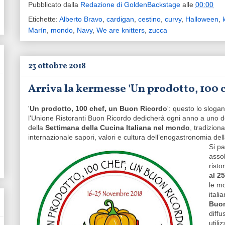
Pubblicato dalla
Redazione di GoldenBackstage
alle
00:00
Etichette:
Alberto Bravo
,
cardigan
,
cestino
,
curvy
,
Halloween
,
k
Marín
,
mondo
,
Navy
,
We are knitters
,
zucca
23 ottobre 2018
Arriva la kermesse 'Un prodotto, 100 
'
Un prodotto, 100 chef, un Buon Ricordo
': questo lo sloga
l'Unione Ristoranti Buon Ricordo dedicherà ogni anno a uno dei 
della
Settimana della Cucina Italiana nel mondo
, tradizio
internazionale sapori, valori e cultura dell’enogastronomia del
Si pa
asso
risto
al 2
le mo
itali
Buon
diffu
utili