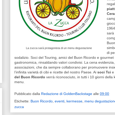
rega
piat
Cera
campe
gioco
1964
sarà
comp
Buon
simbo
La zucca sarà protagonista di un menu degustazione
di pe
sodalizio. Soci del Touring, amici del Buon Ricordo e gourme
gastronomica, rinsaldando valori condivisi. La cena evidenzia, a
associazioni, che da sempre collaborano per promuovere in
l’infinita varietà di cibi e ricette del nostro Paese. Ai
soci Tci
e 
del Buon Ricordo
verrà riconosciuto, in tutti i 10 giorni del
menu.
Pubblicato dalla
Redazione di GoldenBackstage
alle
09:00
Etichette:
Buon Ricordo
,
eventi
,
kermesse
,
menu degustazion
zucca