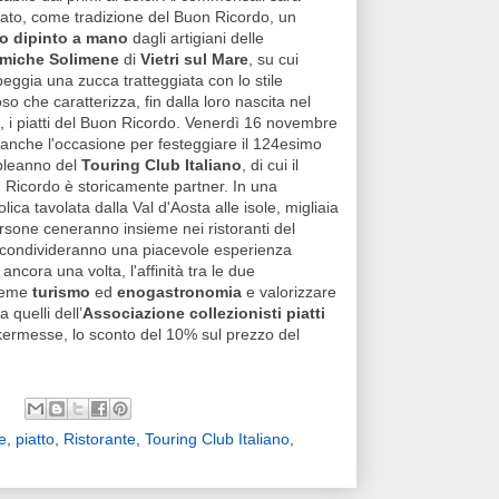
lato, come tradizione del Buon Ricordo, un
to dipinto a mano
dagli artigiani delle
miche Solimene
di
Vietri sul Mare
, su cui
ggia una zucca tratteggiata con lo stile
so che caratterizza, fin dalla loro nascita nel
, i piatti del Buon Ricordo. Venerdì 16 novembre
 anche l'occasione per festeggiare il 124esimo
leanno del
Touring Club Italiano
, di cui il
 Ricordo è storicamente partner. In una
lica tavolata dalla Val d'Aosta alle isole, migliaia
rsone ceneranno insieme nei ristoranti del
t condivideranno una piacevole esperienza
ncora una volta, l'affinità tra le due
sieme
turismo
ed
enogastronomia
e valorizzare
a quelli dell’
Associazione collezionisti piatti
la kermesse, lo sconto del 10% sul prezzo del
e
,
piatto
,
Ristorante
,
Touring Club Italiano
,