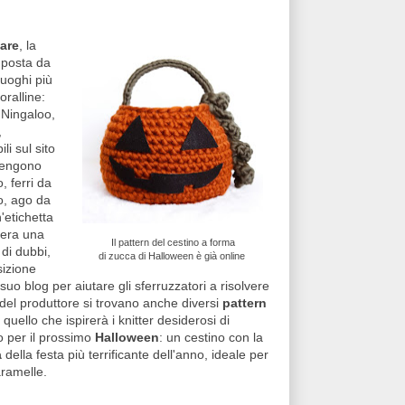
are
, la
posta da
luoghi più
oralline:
Ningaloo,
,
li sul sito
ntengono
, ferri da
o, ago da
'etichetta
pera una
Il pattern del cestino a forma
 di dubbi,
di zucca di Halloween è già online
sizione
 suo blog per aiutare gli sferruzzatori a risolvere
 del produttore si trovano anche diversi
pattern
quello che ispirerà i knitter desiderosi di
o per il prossimo
Halloween
: un cestino con la
a
della festa più terrificante dell'anno, ideale per
ramelle.