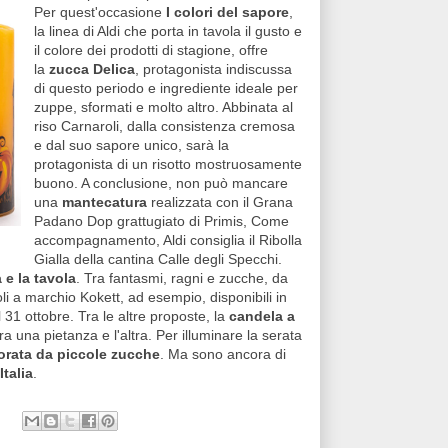
Per quest'occasione
I colori del sapore
,
la linea di Aldi che porta in tavola il gusto e
il colore dei prodotti di stagione, offre
la
zucca Delica
, protagonista indiscussa
di questo periodo e ingrediente ideale per
zuppe, sformati e molto altro. Abbinata al
riso Carnaroli, dalla consistenza cremosa
e dal suo sapore unico, sarà la
protagonista di un risotto mostruosamente
buono. A conclusione, non può mancare
una
mantecatura
realizzata con il Grana
Padano Dop grattugiato di Primis, Come
accompagnamento, Aldi consiglia il Ribolla
Gialla della cantina Calle degli Specchi.
 e la tavola
. Tra fantasmi, ragni e zucche, da
li a marchio Kokett, ad esempio, disponibili in
 31 ottobre. Tra le altre proposte, la
candela a
ra una pietanza e l'altra. Per illuminare la serata
orata da piccole zucche
. Ma sono ancora di
Italia
.