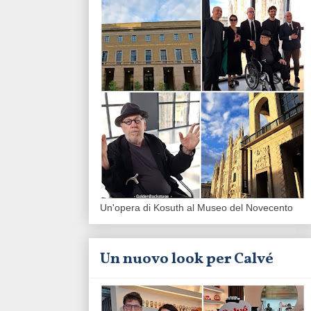
Un'opera di Kosuth al Museo del Novecento
Un nuovo look per Calvé