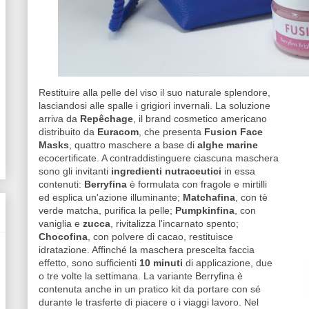
Restituire alla pelle del viso il suo naturale splendore,
lasciandosi alle spalle i grigiori invernali. La soluzione
arriva da
Repêchage
, il brand cosmetico americano
distribuito da
Euracom
, che presenta
Fusion Face
Masks
, quattro maschere a base di
alghe marine
ecocertificate. A contraddistinguere ciascuna maschera
sono gli invitanti
ingredienti nutraceutici
in essa
contenuti:
Berryfina
è formulata con fragole e mirtilli
ed esplica un'azione illuminante;
Matchafina
, con tè
verde matcha, purifica la pelle;
Pumpkinfina
, con
vaniglia e
zucca
, rivitalizza l'incarnato spento;
Chocofina
, con polvere di cacao, restituisce
idratazione. Affinché la maschera prescelta faccia
effetto, sono sufficienti
10 minuti
di applicazione, due
o tre volte la settimana. La variante Berryfina è
contenuta anche in un pratico kit da portare con sé
durante le trasferte di piacere o i viaggi lavoro. Nel