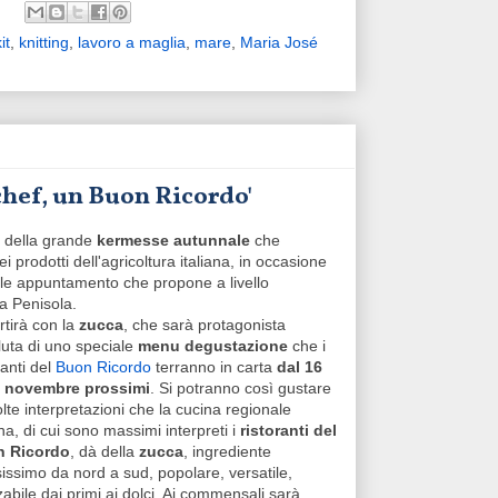
it
,
knitting
,
lavoro a maglia
,
mare
,
Maria José
chef, un Buon Ricordo'
n della grande
kermesse autunnale
che
prodotti dell'agricoltura italiana, in occasione
nale appuntamento che propone a livello
la Penisola.
rtirà con la
zucca
, che sarà protagonista
luta di uno speciale
menu degustazione
che i
ranti del
Buon Ricordo
terranno in carta
dal 16
5 novembre prossimi
. Si potranno così gustare
lte interpretazioni che la cucina regionale
ana, di cui sono massimi interpreti i
ristoranti del
 Ricordo
, dà della
zucca
, ingrediente
sissimo da nord a sud, popolare, versatile,
zzabile dai primi ai dolci. Ai commensali sarà