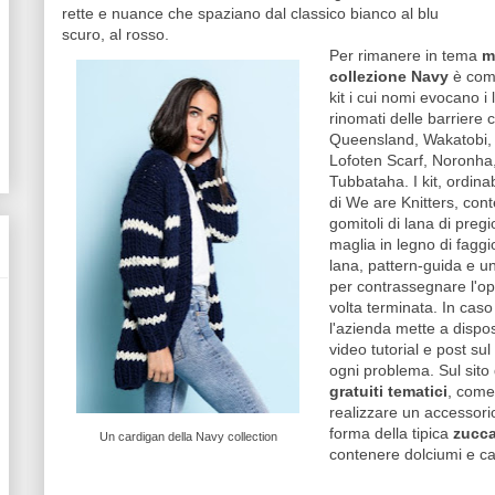
rette e nuance che spaziano dal classico bianco al blu
scuro, al rosso.
Per rimanere in tema
m
collezione Navy
è com
kit i cui nomi evocano i 
rinomati delle barriere c
Queensland, Wakatobi, 
Lofoten Scarf, Noronha
Tubbataha. I kit, ordinabi
di We are Knitters, co
gomitoli di lana di pregio
maglia in legno di faggi
lana, pattern-guida e un
per contrassegnare l'o
volta terminata. In caso
l'azienda mette a dispo
video tutorial e post sul
ogni problema. Sul sito
gratuiti tematici
, come 
realizzare un accessori
forma della tipica
zucc
Un cardigan della Navy collection
contenere dolciumi e ca