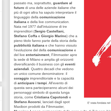
passato ma, soprattutto,
guardare al
futuro
di una delle aziende italiane che
più di ogni altra ha saputo interpretare il
linguaggio della
comunicazione
italiana
e della live communication.
Nata nel 1977 dall'intuizione di tre
imprenditori (
Sergio Castellani,
Stefano Coffa
e
Giorgio Marino
) che a
pieno titolo fanno parte della storia della
pubblicità italiana
e che hanno vissuto
l'evoluzione del della
comunicazione
e
del live
entertainment
, Filmmaster apre
la sede di Milano e amplia gli orizzonti
diversificando il business con gli
eventi
aziendali
. Quattro decadi che vedono
un unico comune denominatore: il
coraggio
imprenditoriale e la capacità
di
anticipare i tempi
. All'evento di
questa sera parteciperanno alcuni dei
personaggi simbolo di questa lunga
storia, come
Cristiana Capotondi
e
Stefano Accorsi
, lanciati dagli spot
E' stata fondata ne
Maxibon prodotti da Filmmaster,