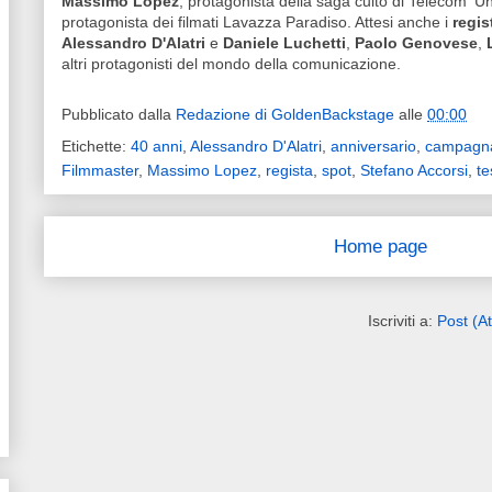
Massimo Lopez
, protagonista della saga culto di Telecom 'Un
protagonista dei filmati Lavazza Paradiso. Attesi anche i
regis
Alessandro D'Alatri
e
Daniele Luchetti
,
Paolo Genovese
,
altri protagonisti del mondo della comunicazione.
Pubblicato dalla
Redazione di GoldenBackstage
alle
00:00
Etichette:
40 anni
,
Alessandro D'Alatri
,
anniversario
,
campagn
Filmmaster
,
Massimo Lopez
,
regista
,
spot
,
Stefano Accorsi
,
te
Home page
Iscriviti a:
Post (A