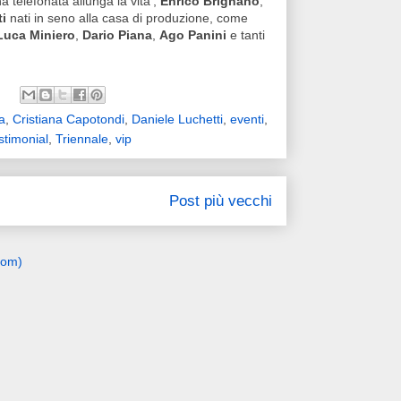
a telefonata allunga la vita',
Enrico Brignano
,
ti
nati in seno alla casa di produzione, come
Luca Miniero
,
Dario Piana
,
Ago Panini
e tanti
a
,
Cristiana Capotondi
,
Daniele Luchetti
,
eventi
,
stimonial
,
Triennale
,
vip
Post più vecchi
tom)