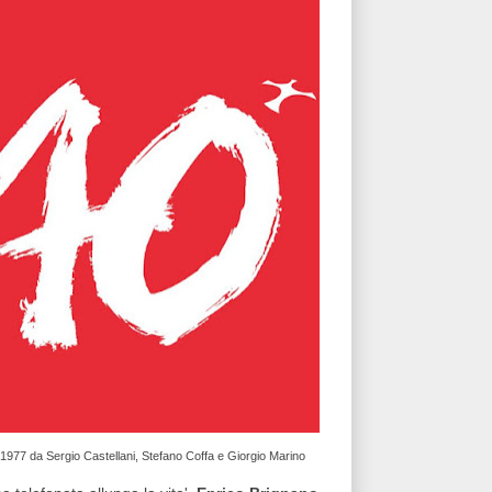
l 1977 da Sergio Castellani, Stefano Coffa e Giorgio Marino