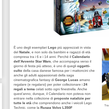
È uno degli esemplari
Lego
più apprezzati in vista
del
Natale
, e non solo da bambini e ragazzi di età
compresa tra i 6 e i 14 anni. Perché il
Calendario
dell’Avvento Star Wars
, che accompagna verso il
giorno di festa più atteso, è uno di quegli
oggetti-
culto
della casa danese famosa per i mattoncini che
anche gli adulti appassionati della saga
cinematografica fantasy di
George Lucas
amano
regalare (e regalarsi) per poter collezionare i
24
regali a tema
celati sotto ogni finestrella. Anche
quest’anno, dunque, il Calendario non poteva non
entrare nella collezione di
proposte natalizie per
tutte le età
che comprendono anche i veicoli Lego
Tra 
Technic, come la
Ruspa Volvo L350F