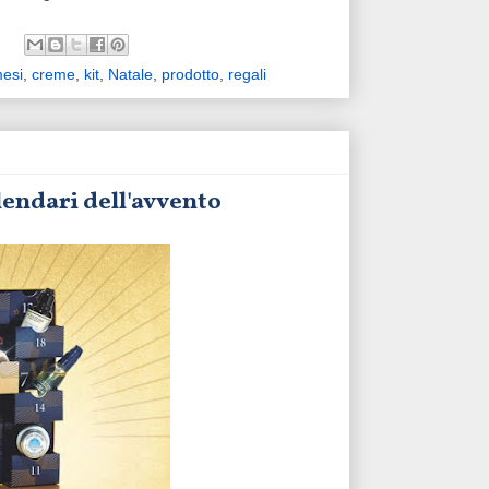
esi
,
creme
,
kit
,
Natale
,
prodotto
,
regali
lendari dell'avvento