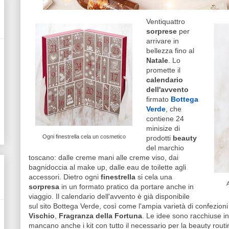
Ventiquattro
sorprese
per
arrivare in
bellezza fino al
Natale
. Lo
promette il
calendario
dell'avvento
firmato
Bottega
Verde
, che
contiene 24
minisize di
Ogni finestrella cela un cosmetico
prodotti
beauty
del marchio
toscano: dalle creme mani alle creme viso, dai
bagnidoccia al make up, dalle eau de toilette agli
accessori. Dietro ogni
finestrella
si cela una
A
sorpresa
in un formato pratico da portare anche in
viaggio. Il calendario dell'avvento è già disponibile
sul sito Bottega Verde, così come l'ampia varietà di confezioni
Vischio
,
Fragranza della Fortuna
. Le idee sono racchiuse in
mancano anche i kit con tutto il necessario per la beauty rou