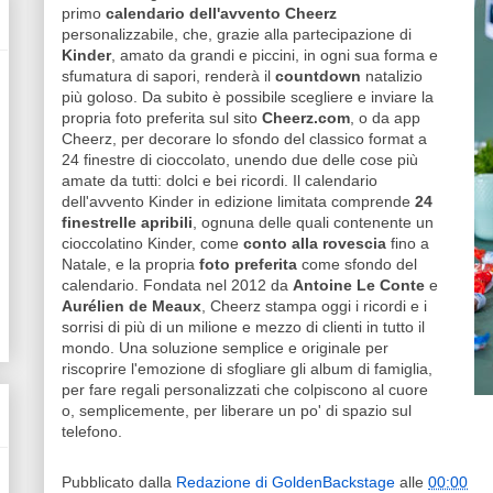
primo
calendario dell'avvento
Cheerz
personalizzabile, che, grazie alla partecipazione di
Kinder
, amato da grandi e piccini, in ogni sua forma e
sfumatura di sapori, renderà il
countdown
natalizio
più goloso. Da subito è possibile scegliere e inviare la
propria foto preferita sul sito
Cheerz.com
, o da app
Cheerz, per decorare lo sfondo del classico format a
24 finestre di cioccolato, unendo due delle cose più
amate da tutti: dolci e bei ricordi. Il calendario
dell'avvento Kinder in edizione limitata comprende
24
finestrelle apribili
, ognuna delle quali contenente un
cioccolatino Kinder, come
conto alla rovescia
fino a
Natale, e la propria
foto preferita
come sfondo del
calendario. Fondata nel 2012 da
Antoine Le Conte
e
Aurélien de Meaux
, Cheerz stampa oggi i ricordi e i
sorrisi di più di un milione e mezzo di clienti in tutto il
mondo. Una soluzione semplice e originale per
riscoprire l'emozione di sfogliare gli album di famiglia,
per fare regali personalizzati che colpiscono al cuore
o, semplicemente, per liberare un po' di spazio sul
telefono.
Pubblicato dalla
Redazione di GoldenBackstage
alle
00:00