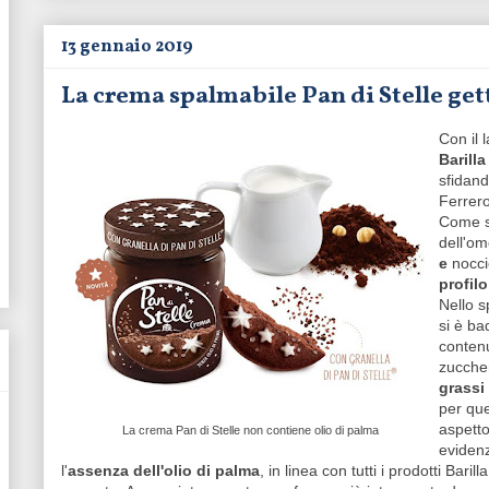
13 gennaio 2019
La crema spalmabile Pan di Stelle gett
Con il 
Barill
sfidand
Ferrero
Come s
dell'o
e
nocci
profilo
Nello s
si è ba
contenu
zucche
grassi 
per que
aspetto
La crema Pan di Stelle non contiene olio di palma
eviden
l'
assenza dell'olio di palma
, in linea con tutti i prodotti Barilla