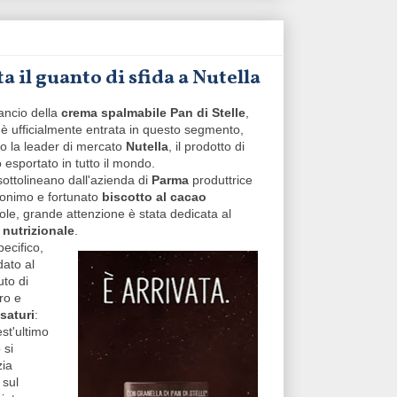
a il guanto di sfida a Nutella
lancio della
crema spalmabile
Pan di Stelle
,
a
è ufficialmente entrata in questo segmento,
o la leader di mercato
Nutella
, il prodotto di
 esportato in tutto il mondo.
ottolineano dall'azienda di
Parma
produttrice
monimo e fortunato
biscotto al cacao
ole, grande attenzione è stata dedicata al
 nutrizionale
.
pecifico,
dato al
to di
ro e
saturi
:
st'ultimo
 si
zia
 sul