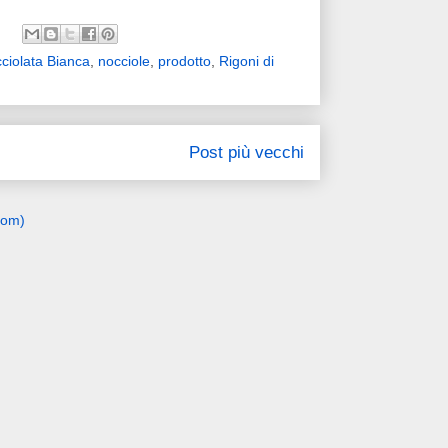
ciolata Bianca
,
nocciole
,
prodotto
,
Rigoni di
Post più vecchi
tom)