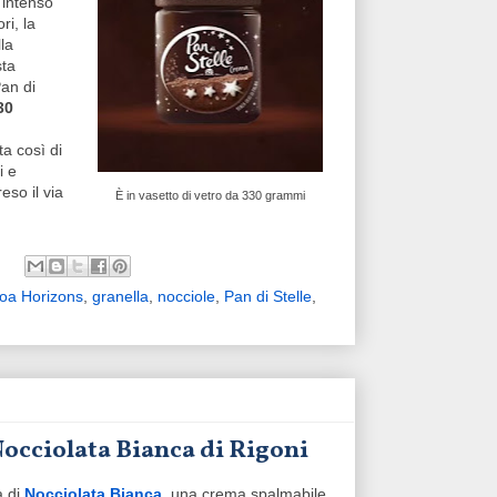
 intenso
ri, la
la
sta
an di
30
a così di
i e
so il via
È in vasetto di vetro da 330 grammi
oa Horizons
,
granella
,
nocciole
,
Pan di Stelle
,
 Nocciolata Bianca di Rigoni
ta di
Nocciolata Bianca
, una crema spalmabile