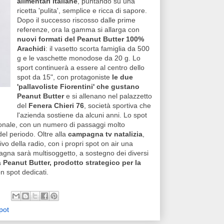
alimentari italiane
, puntando su una
ricetta 'pulita', semplice e ricca di sapore.
Dopo il successo riscosso dalle prime
referenze, ora la gamma si allarga con
nuovi formati del Peanut Butter 100%
Arachidi
: il vasetto scorta famiglia da 500
g e le vaschette monodose da 20 g. Lo
sport continuerà a essere al centro dello
spot da 15", con protagoniste
le due
'pallavoliste Fiorentini' che gustano
Peanut Butter
e si allenano nel palazzetto
del
Fenera Chieri 76
, società sportiva che
l'azienda sostiene da alcuni anni. Lo spot
azionale, con un numero di passaggi molto
el periodo. Oltre alla
campagna tv natalizia
,
ivo della radio, con i propri spot on air una
pagna sarà multisoggetto, a sostegno dei diversi
a
Peanut Butter, prodotto strategico per la
n spot dedicati.
pot