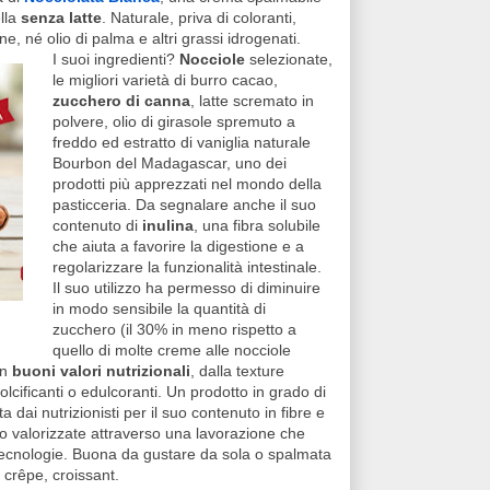
ella
senza latte
. Naturale, priva di coloranti,
e, né olio di palma e altri grassi idrogenati.
I suoi ingredienti?
Nocciole
selezionate,
le migliori varietà di burro cacao,
zucchero di canna
, latte scremato in
polvere, olio di girasole spremuto a
freddo ed estratto di vaniglia naturale
Bourbon del Madagascar, uno dei
prodotti più apprezzati nel mondo della
pasticceria. Da segnalare anche il suo
contenuto di
inulina
, una fibra solubile
che aiuta a favorire la digestione e a
regolarizzare la funzionalità intestinale.
Il suo utilizzo ha permesso di diminuire
in modo sensibile la quantità di
zucchero (il 30% in meno rispetto a
quello di molte creme alle nocciole
on
buoni valori nutrizionali
, dalla texture
cificanti o edulcoranti. Un prodotto in grado di
a dai nutrizionisti per il suo contenuto in fibre e
no valorizzate attraverso una lavorazione che
 tecnologie. Buona da gustare da sola o spalmata
 crêpe, croissant.