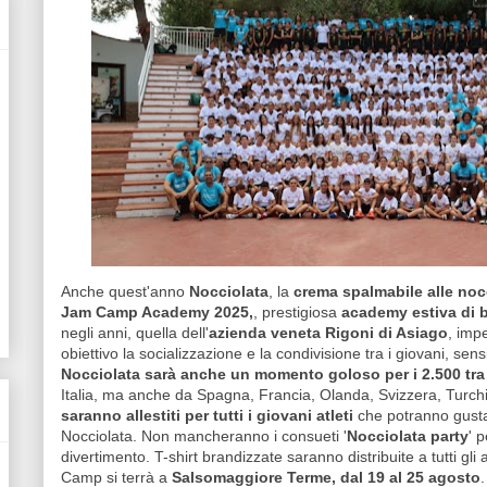
Anche quest'anno
Nocciolata
, la
crema spalmabile alle noc
Jam Camp Academy 2025,
, prestigiosa
academy estiva di b
negli anni, quella dell'
azienda veneta Rigoni di Asiago
, imp
obiettivo la socializzazione e la condivisione tra i giovani, sensib
Nocciolata sarà anche un momento goloso per i 2.500 tra
Italia, ma anche da Spagna, Francia, Olanda, Svizzera, Turchia
saranno allestiti per tutti i giovani atleti
che potranno gustar
Nocciolata. Non mancheranno i consueti '
Nocciolata party
' 
divertimento. T-shirt brandizzate saranno distribuite a tutti gli 
Camp si terrà a
Salsomaggiore Terme, dal 19 al 25 agosto
.