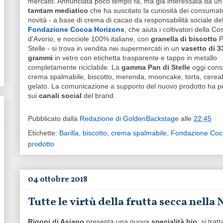
mercato. Annunciata poco tempo fa, ma già interessata da un
tamtam mediatico
che ha suscitato la curiosità dei consumato
novità - a base di crema di cacao da responsabilità sociale del
Fondazione Cocoa Horizons
,
che aiuta i coltivatori della Co
d'Avorio, e nocciole 100% italiane, con
granella di biscotto
P
Stelle - si trova in vendita nei supermercati in un
vasetto di 3
grammi
in vetro con etichetta trasparente e tappo in metallo
completamente riciclabile. La
gamma Pan di Stelle
oggi const
crema spalmabile, biscotto, merenda, mooncake, torta, cereal
gelato. La comunicazione a supporto del nuovo prodotto ha pre
sui
canali social
del brand.
Pubblicato dalla
Redazione di GoldenBackstage
alle
22:45
Etichette:
Barilla
,
biscotto
,
crema spalmabile
,
Fondazione Coc
prodotto
04 ottobre 2018
Tutte le virtù della frutta secca nella
Rigoni di Asiago
presenta una nuova
specialità bio
: si trat