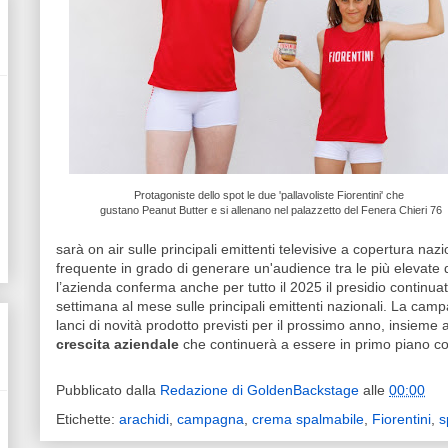
Protagoniste dello spot le due 'pallavoliste Fiorentini' che
gustano Peanut Butter
e si allenano nel palazzetto del
Fenera Chieri 76
sarà on air sulle principali emittenti televisive a copertura n
frequente in grado di generare un'audience tra le più elevate d
l’azienda conferma anche per tutto il 2025 il presidio continuat
settimana al mese sulle principali emittenti nazionali. La cam
lanci di novità prodotto previsti per il prossimo anno, insieme 
crescita aziendale
che continuerà a essere in primo piano co
Pubblicato dalla
Redazione di GoldenBackstage
alle
00:00
Etichette:
arachidi
,
campagna
,
crema spalmabile
,
Fiorentini
,
s