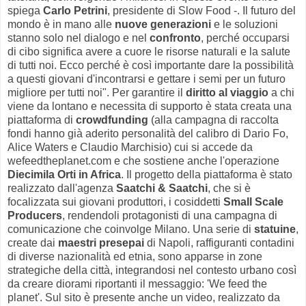
spiega
Carlo Petrini
, presidente di Slow Food -. Il futuro del
mondo è in mano alle
nuove generazioni
e le soluzioni
stanno solo nel dialogo e nel
confronto
, perché occuparsi
di cibo significa avere a cuore le risorse naturali e la salute
di tutti noi. Ecco perché è così importante dare la possibilità
a questi giovani d'incontrarsi e gettare i semi per un futuro
migliore per tutti noi". Per garantire il
diritto al viaggio
a chi
viene da lontano e necessita di supporto è stata creata una
piattaforma di
crowdfunding
(alla campagna di raccolta
fondi hanno già aderito personalità del calibro di Dario Fo,
Alice Waters e Claudio Marchisio) cui si accede da
wefeedtheplanet.com e che sostiene anche l'operazione
Diecimila Orti in Africa
. Il progetto della piattaforma è stato
realizzato dall'agenza
Saatchi & Saatchi
, che si è
focalizzata sui giovani produttori, i cosiddetti
Small Scale
Producers
, rendendoli protagonisti di una campagna di
comunicazione che coinvolge Milano. Una serie di
statuine
,
create dai
maestri presepai
di Napoli, raffiguranti contadini
di diverse nazionalità ed etnia, sono apparse in zone
strategiche della città, integrandosi nel contesto urbano così
da creare diorami riportanti il messaggio: 'We feed the
planet'. Sul sito è presente anche un video, realizzato da