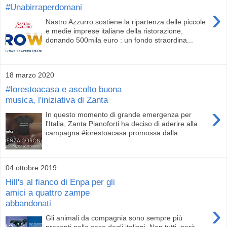
#Unabirraperdomani
›
Nastro Azzurro sostiene la ripartenza delle piccole
e medie imprese italiane della ristorazione,
donando 500mila euro : un fondo straordina...
18 marzo 2020
#Iorestoacasa e ascolto buona
musica, l'iniziativa di Zanta
›
In questo momento di grande emergenza per
l'Italia, Zanta Pianoforti ha deciso di aderire alla
campagna #iorestoacasa promossa dalla...
04 ottobre 2019
Hill's al fianco di Enpa per gli
amici a quattro zampe
abbandonati
›
Gli animali da compagnia sono sempre più
presenti nelle case degli italiani. Non tutti, però,