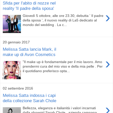
Sfida per l'abito di nozze nel
reality 'Il padre della sposa'
›
Giovedì 5 ottobre, alle ore 23.30, debutta ' Il padre
della sposa ', il nuovo reality di La5 dedicato al
mondo del wedding . La c...
20 gennaio 2017
Melissa Satta lancia Mark, il
make up di Avon Cosmetics
›
"Il make up è fondamentale per il mio lavoro. Amo
prendermi cura del mio viso e della mia pelle . Per
il quotidiano preferisco opta...
02 settembre 2016
Melissa Satta indossa i capi
della collezione Sarah Chole
›
Bellezza, eleganza e italianità i valori incarnati
dalla showgirl Sarah Chole , azienda campana