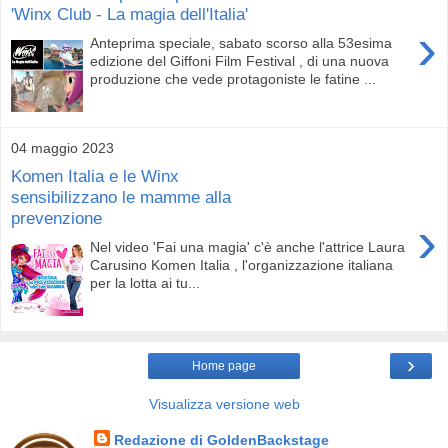
'Winx Club - La magia dell'Italia'
›
Anteprima speciale, sabato scorso alla 53esima
edizione del Giffoni Film Festival , di una nuova
produzione che vede protagoniste le fatine ...
04 maggio 2023
Komen Italia e le Winx
sensibilizzano le mamme alla
prevenzione
›
Nel video 'Fai una magia' c'è anche l'attrice Laura
Carusino Komen Italia , l'organizzazione italiana
per la lotta ai tu...
›
Home page
Visualizza versione web
Redazione di GoldenBackstage