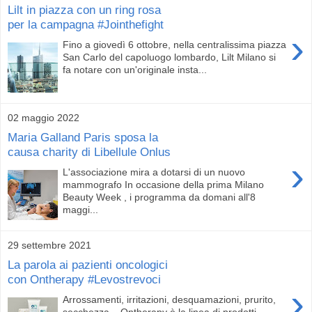
Lilt in piazza con un ring rosa
per la campagna #Jointhefight
›
Fino a giovedì 6 ottobre, nella centralissima piazza
San Carlo del capoluogo lombardo, Lilt Milano si
fa notare con un'originale insta...
02 maggio 2022
Maria Galland Paris sposa la
causa charity di Libellule Onlus
›
L'associazione mira a dotarsi di un nuovo
mammografo In occasione della prima Milano
Beauty Week , i programma da domani all'8
maggi...
29 settembre 2021
La parola ai pazienti oncologici
con Ontherapy #Levostrevoci
›
Arrossamenti, irritazioni, desquamazioni, prurito,
secchezza... Ontherapy è la linea di prodotti