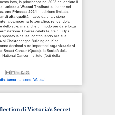
uesta lotta, la principessa nel 2023 ha lanciato il
 si unisce a Wacoal Thailandia
, leader nel
ezione Princess 2024
in edizione limitata.
r di alta qualità
, nasce da una visione
nte la campagna fotografica
, rendendola
ne dello stile, ma anche un modo per dare forza
erminazione. Diverse celebrità, tra cui
Opal
o sposato la causa, contribuendo alla sua
24 al Chakrabongse Building del King
anno destinati a tre importanti
organizzazioni
 for Breast Cancer (Qscbc), la Società della
ational Cancer Institute (Nci) della
dia
,
tumore al seno
,
Wacoal
lection di Victoria's Secret