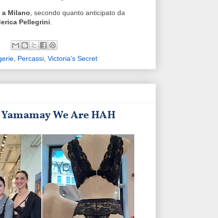
t a Milano
, secondo quanto anticipato da
rica Pellegrini
.
gerie
,
Percassi
,
Victoria's Secret
one Yamamay We Are HAH