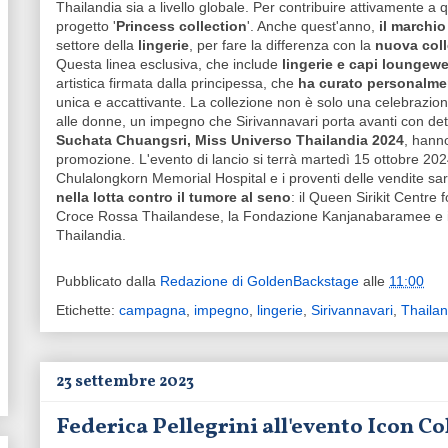
Thailandia sia a livello globale. Per contribuire attivamente a q
progetto '
Princess collection
'. Anche quest'anno,
il marchio
settore della
lingerie
, per fare la differenza con la
nuova coll
Questa linea esclusiva, che include
lingerie e capi loungewea
artistica firmata dalla principessa, che
ha curato personalme
unica e accattivante. La collezione non è solo una celebrazio
alle donne, un impegno che Sirivannavari porta avanti con det
Suchata Chuangsri, Miss Universo Thailandia 2024
, hann
promozione. L'evento di lancio si terrà martedì 15 ottobre 20
Chulalongkorn Memorial Hospital e i proventi delle vendite sar
nella lotta contro il tumore al seno
: il Queen Sirikit Centre
Croce Rossa Thailandese, la Fondazione Kanjanabaramee e il N
Thailandia.
Pubblicato dalla
Redazione di GoldenBackstage
alle
11:00
Etichette:
campagna
,
impegno
,
lingerie
,
Sirivannavari
,
Thailan
23 settembre 2023
Federica Pellegrini all'evento Icon Col