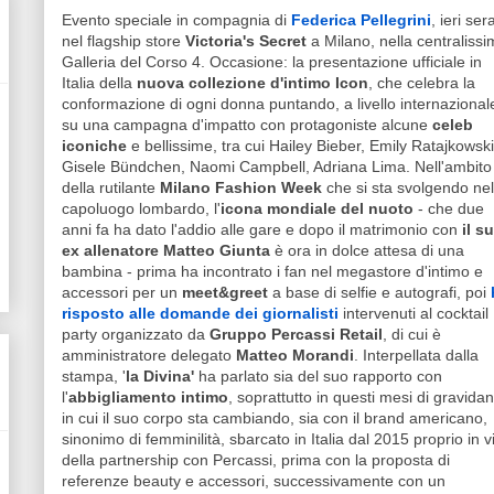
Evento speciale in compagnia di
Federica Pellegrini
, ieri ser
nel flagship store
Victoria's Secret
a Milano, nella centraliss
Galleria del Corso 4. Occasione: la presentazione ufficiale in
Italia della
nuova collezione d'intimo Icon
, che celebra la
conformazione di ogni donna puntando, a livello internazional
su una campagna d'impatto con protagoniste alcune
celeb
iconiche
e bellissime, tra cui Hailey Bieber, Emily Ratajkowski
Gisele Bündchen, Naomi Campbell, Adriana Lima. Nell'ambito
della rutilante
Milano Fashion Week
che si sta svolgendo nel
capoluogo lombardo, l'
icona mondiale del nuoto
- che due
anni fa ha dato l'addio alle gare e dopo il matrimonio con
il s
ex allenatore Matteo Giunta
è ora in dolce attesa di una
bambina - prima ha incontrato i fan nel megastore d'intimo e
accessori per un
meet&greet
a base di selfie e autografi, poi
risposto alle domande dei giornalisti
intervenuti al cocktail
party organizzato da
Gruppo Percassi Retail
, di cui è
amministratore delegato
Matteo Morandi
. Interpellata dalla
stampa, '
la Divina'
ha parlato sia del suo rapporto con
l'
abbigliamento intimo
, soprattutto in questi mesi di gravida
in cui il suo corpo sta cambiando, sia con il brand americano,
sinonimo di femminilità, sbarcato in Italia dal 2015 proprio in v
della partnership con Percassi, prima con la proposta di
referenze beauty e accessori, successivamente con un