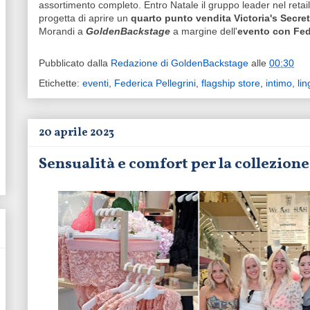
assortimento completo. Entro Natale il gruppo leader nel retail
progetta di aprire un
quarto punto vendita
Victoria's Secre
Morandi a
GoldenBackstage
a margine dell'
evento con Fede
Pubblicato dalla
Redazione di GoldenBackstage
alle
00:30
Etichette:
eventi
,
Federica Pellegrini
,
flagship store
,
intimo
,
lin
20 aprile 2023
Sensualità e comfort per la collezi