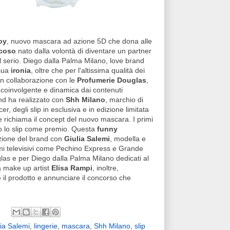
oy
, nuovo mascara ad azione 5D che dona alle
ocoso
nato dalla volontà di diventare un partner
l serio. Diego dalla Palma Milano, love brand
 sua
ironia
, oltre che per l'altissima qualità dei
in collaborazione con le
Profumerie Douglas
,
coinvolgente e dinamica dai contenuti
and ha realizzato con
Shh Milano
, marchio di
er, degli slip in esclusiva e in edizione limitata
he richiama il concept del nuovo mascara. I primi
 lo slip come premio. Questa
funny
azione del brand con
Giulia Salemi
, modella e
mmi televisivi come Pechino Express e Grande
glas e per Diego dalla Palma Milano dedicati al
la make up artist
Elisa Rampi
, inoltre,
 il prodotto e annunciare il concorso che
lia Salemi
,
lingerie
,
mascara
,
Shh Milano
,
slip