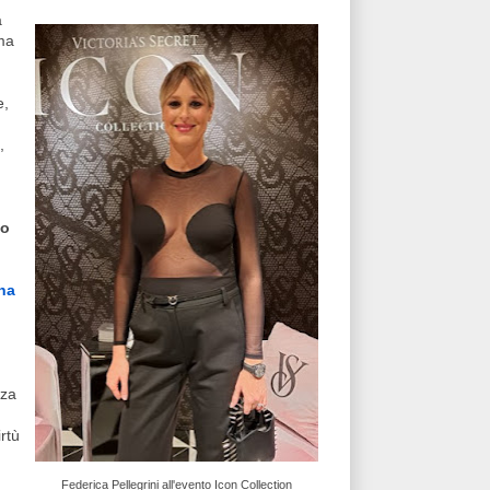
a
ima
e,
,
uo
ha
nza
irtù
Federica Pellegrini all'evento Icon Collection