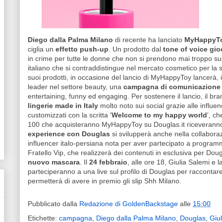
Diego dalla Palma Milano
di recente ha lanciato
MyHappyT
ciglia un
effetto push-up
. Un prodotto dal
tone of voice gi
in crime per tutte le donne che non si prendono mai troppo su
italiano che si contraddistingue nel mercato cosmetico per la
suoi prodotti, in occasione del lancio di MyHappyToy lancerà, 
leader nel settore beauty, una
campagna di comunicazione
entertaining, funny ed engaging. Per sostenere il lancio, il br
lingerie made in Italy
molto noto sui social grazie alle influenc
customizzati con la scritta '
Welcome to my happy world
', c
100 che acquisteranno MyHappyToy su Douglas.it riceveranno
experience con Douglas
si svilupperà anche nella collabor
influencer italo-persiana nota per aver partecipato a progra
Fratello Vip, che realizzerà dei contenuti in esclusiva per Dou
nuovo mascara
. Il
24 febbraio
, alle ore 18, Giulia Salemi e 
parteciperanno a una live sul profilo di Douglas per raccontare
permetterà di avere in premio gli slip Shh Milano.
Pubblicato dalla
Redazione di GoldenBackstage
alle
15:00
Etichette:
campagna
,
Diego dalla Palma Milano
,
Douglas
,
Giu