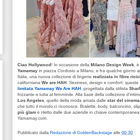
Ciao Hollywood
! In occasione della
Milano Design Week
, è
Yamamay
in piazza Cordusio a Milano, e fra qualche giorno ar
Italia, una nuova collezione di lingerie
realizzata in fibre ricic
californiana
We are HAH
. Sexiness, design e comfort: queste 
limitata Yamamay We Are HAH
, progettata dalla stilista
Shar
frizzante e tutta al femminile. Alla base della collezione d'intimo
Los Angeles
, quello della moda amata dalle
star del cinema
che tutto il mondo ci riconosce. Bralette, body, balconcino, slip,
più glam
è riletto dalle due aziende in chiave contemporanea i
Yamamay.com.
Pubblicato dalla
Redazione di GoldenBackstage
alle
00:30