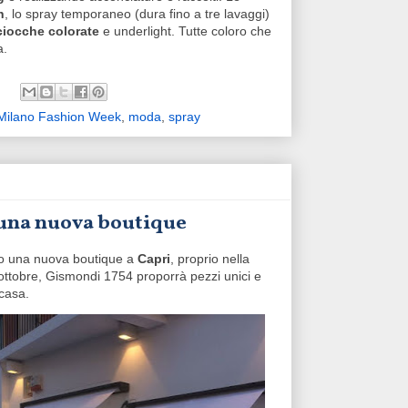
h
, lo spray temporaneo (dura fino a tre lavaggi)
ciocche colorate
e underlight. Tutte coloro che
a.
Milano Fashion Week
,
moda
,
spray
 una nuova boutique
o una nuova boutique a
Capri
, proprio nella
o ottobre, Gismondi 1754 proporrà pezzi unici e
 casa.