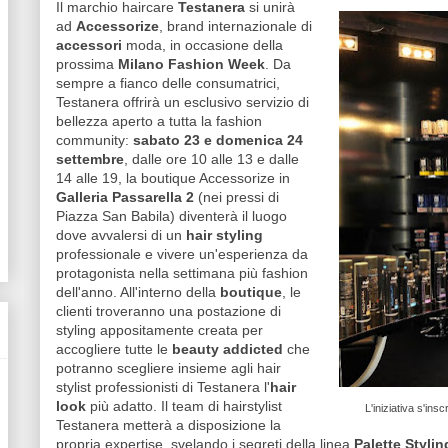
Il marchio haircare
Testanera
si unirà
ad
Accessorize
, brand internazionale di
accessori
moda, in occasione della
prossima
Milano Fashion Week
. Da
sempre a fianco delle consumatrici,
Testanera offrirà un esclusivo servizio di
bellezza aperto a tutta la fashion
community:
sabato 23 e domenica 24
settembre
, dalle ore 10 alle 13 e dalle
14 alle 19, la boutique Accessorize in
Galleria Passarella 2
(nei pressi di
Piazza San Babila) diventerà il luogo
dove avvalersi di un
hair styling
professionale e vivere un'esperienza da
protagonista nella settimana più fashion
dell'anno. All'interno della
boutique
, le
clienti troveranno una postazione di
styling appositamente creata per
accogliere tutte le
beauty addicted
che
potranno scegliere insieme agli hair
stylist professionisti di Testanera l'
hair
look
più adatto. Il team di hairstylist
L'iniziativa s'in
Testanera metterà a disposizione la
propria expertise, svelando i segreti della linea
Palette Stylin