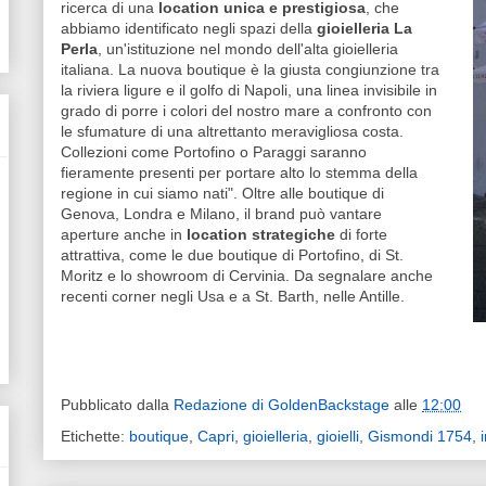
ricerca di una
location unica e prestigiosa
, che
abbiamo identificato negli spazi della
gioielleria La
Perla
, un'istituzione nel mondo dell'alta gioielleria
italiana. La nuova boutique è la giusta congiunzione tra
la riviera ligure e il golfo di Napoli, una linea invisibile in
grado di porre i colori del nostro mare a confronto con
le sfumature di una altrettanto meravigliosa costa.
Collezioni come Portofino o Paraggi saranno
fieramente presenti per portare alto lo stemma della
regione in cui siamo nati". Oltre alle boutique di
Genova, Londra e Milano, il brand può vantare
aperture anche in
location strategiche
di forte
attrattiva, come le due boutique di Portofino, di St.
Moritz e lo showroom di Cervinia. Da segnalare anche
recenti corner negli Usa e a St. Barth, nelle Antille.
Pubblicato dalla
Redazione di GoldenBackstage
alle
12:00
Etichette:
boutique
,
Capri
,
gioielleria
,
gioielli
,
Gismondi 1754
,