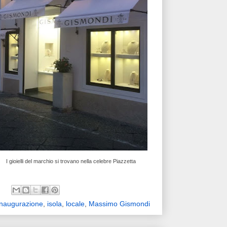
I gioielli del marchio si trovano nella celebre Piazzetta
inaugurazione
,
isola
,
locale
,
Massimo Gismondi