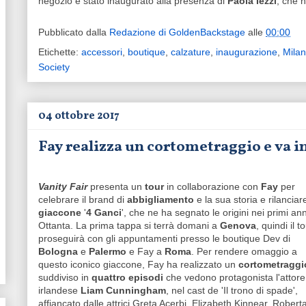
negozio è stato inaugurato alla presenza di
Paola Iezzi
, che h
Pubblicato dalla
Redazione di GoldenBackstage
alle
00:00
Etichette:
accessori
,
boutique
,
calzature
,
inaugurazione
,
Mila
Society
04 ottobre 2017
Fay realizza un cortometraggio e va in
Vanity Fair
presenta un
tour
in collaborazione con
Fay
per
celebrare il brand di
abbigliamento
e la sua storia e rilanciare
giaccone
'
4 Ganci
', che ne ha segnato le origini nei primi ann
Ottanta. La prima tappa si terrà domani a
Genova
, quindi il t
proseguirà con gli appuntamenti presso le boutique Dev di
Bologna
e
Palermo
e Fay a
Roma
. Per rendere omaggio a
questo iconico giaccone, Fay ha realizzato un
cortometraggi
suddiviso in
quattro episodi
che vedono protagonista l'attore
irlandese
Liam Cunningham
, nel cast de 'Il trono di spade',
affiancato dalle attrici Greta Acerbi, Elizabeth Kinnear, Robert