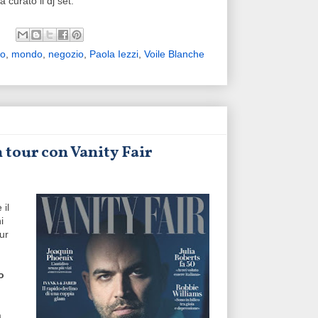
a curato il dj set.
no
,
mondo
,
negozio
,
Paola Iezzi
,
Voile Blanche
 tour con Vanity Fair
 il
i
our
o
a