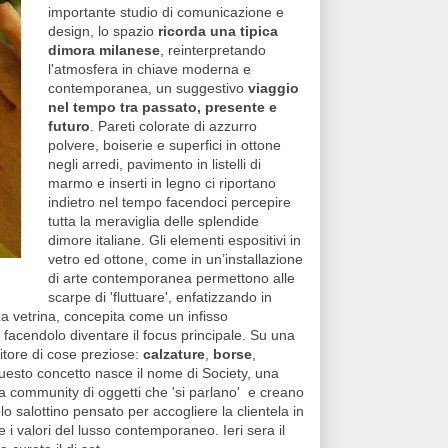
importante studio di comunicazione e
design, lo spazio
ricorda una tipica
dimora milanese
, reinterpretando
l'atmosfera in chiave moderna e
contemporanea, un suggestivo
viaggio
nel tempo tra passato, presente e
futuro
. Pareti colorate di azzurro
polvere, boiserie e superfici in ottone
negli arredi, pavimento in listelli di
marmo e inserti in legno ci riportano
indietro nel tempo facendoci percepire
tutta la meraviglia delle splendide
dimore italiane. Gli elementi espositivi in
vetro ed ottone, come in un’installazione
di arte contemporanea permettono alle
scarpe di 'fluttuare', enfatizzando in
 La vetrina, concepita come un infisso
, facendolo diventare il focus principale. Su una
itore di cose preziose:
calzature
,
borse
,
uesto concetto nasce il nome di Society, una
a community di oggetti che 'si parlano' e creano
o salottino pensato per accogliere la clientela in
 i valori del lusso contemporaneo. Ieri sera il