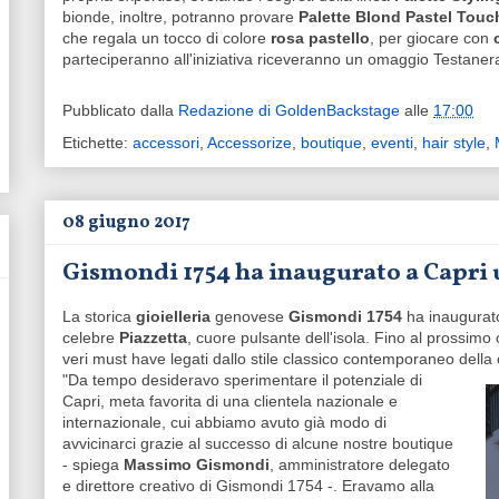
bionde, inoltre, potranno provare
Palette Blond Pastel Touc
che regala un tocco di colore
rosa pastello
, per giocare con
parteciperanno all'iniziativa riceveranno un omaggio Testaner
Pubblicato dalla
Redazione di GoldenBackstage
alle
17:00
Etichette:
accessori
,
Accessorize
,
boutique
,
eventi
,
hair style
,
08 giugno 2017
Gismondi 1754 ha inaugurato a Capri
La storica
gioielleria
genovese
Gismondi 1754
ha inaugurat
celebre
Piazzetta
, cuore pulsante dell'isola. Fino al prossim
veri must have legati dallo stile classico contemporaneo della
"Da tempo desideravo sperimentare il potenziale di
Capri, meta favorita di una clientela nazionale e
internazionale, cui abbiamo avuto già modo di
avvicinarci grazie al successo di alcune nostre boutique
- spiega
Massimo Gismondi
, amministratore delegato
e direttore creativo di Gismondi 1754 -. Eravamo alla