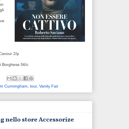
un
gli
ove
 Cavour 2/p
di Borghese 56/c
am Cunningham
,
tour
,
Vanity Fair
g nello store Accessorize