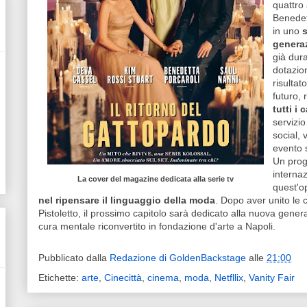
quattro 
Benedet
in uno
s
genera
già dura
dotazion
risulta
futuro,
tutti i 
servizi
social, 
evento 
Un prog
interna
La cover del magazine dedicata alla serie tv
quest'o
nel ripensare il linguaggio della moda
. Dopo aver unito le 
Pistoletto, il prossimo capitolo sarà dedicato alla nuova generazion
cura mentale riconvertito in fondazione d'arte a Napoli.
Pubblicato dalla
Redazione di GoldenBackstage
alle
21:00
Etichette:
arte
,
Cinecittà
,
cinema
,
moda
,
Netfllix
,
Vanity Fair