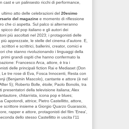
n cast e un palinsesto ricchi di performance,
 ultimo atto delle celebrazioni del
20esimo
rsario del magazine
e momento di riflessione
uro che ci aspetta. Sul palco si alterneranno
 spicco del pop italiano e gli autori dei
oni più ascoltati nel 2023; i protagonisti delle
v più apprezzate, le stelle del cinema d'autore. E,
scrittori e scrittrici, ballerini, creator, comici e
ori che stanno rivoluzionando i linguaggi della
 i primi grandi ospiti che hanno confermato la
pazione: Francesco Arca, attore, è tra i
nisti delle principali fiction Rai e Mediaset (Don
 Le tre rose di Eva, Fosca Innocenti, Resta con
nji (Benjamin Mascolo), cantante e attore (è nel
 After 5); Roberto Bolle, étoile; Paolo Bonolis, tra
ti presentatori della televisione italiana; Alex
 cantautore, chitarrista, icona pop e blues;
na Capotondi, attrice; Pietro Castellitto, attore,
 e scrittore insieme a Giorgio Quarzo Guarascio,
ore, rapper e attore, protagonisti del film 'Enea',
econda dello stesso Castellitto in uscita l'11