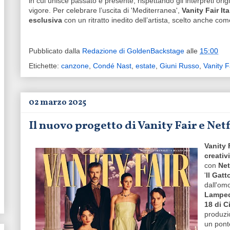
in cui unisce passato e presente, rispettando gli interpreti ori
vigore. Per celebrare l’uscita di 'Mediterranea',
Vanity Fair It
esclusiva
con un ritratto inedito dell’artista, scelto anche com
Pubblicato dalla
Redazione di GoldenBackstage
alle
15:00
Etichette:
canzone
,
Condé Nast
,
estate
,
Giuni Russo
,
Vanity F
02 marzo 2025
Il nuovo progetto di Vanity Fair e Netfl
Vanity 
creativ
con
Net
'
Il Gatt
dall'om
Lampe
18 di C
produzi
un ponte