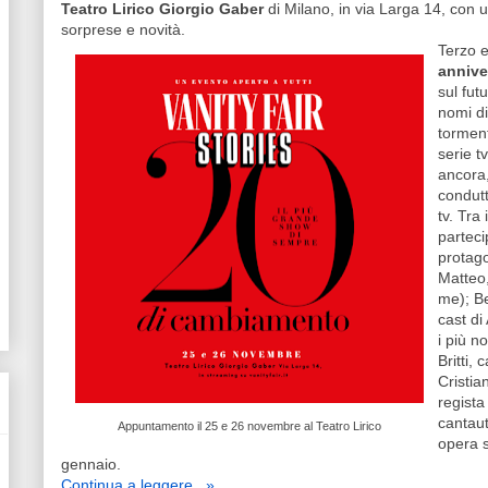
Teatro Lirico Giorgio Gaber
di Milano, in via Larga 14, con u
sorprese e novità.
Terzo e
annive
sul fut
nomi di
torment
serie t
ancora, 
condutt
tv. Tra
parteci
protago
Matteo,
me); Be
cast di
i più no
Britti,
Cristia
regista
cantaut
Appuntamento il 25 e 26 novembre al Teatro Lirico
opera s
gennaio.
Continua a leggere...»