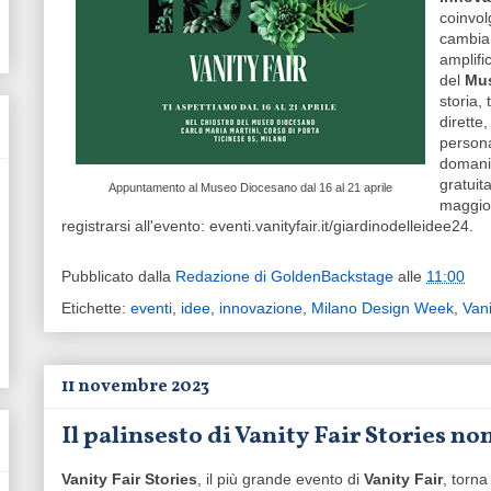
coinvol
cambiam
amplifi
del
Mus
storia,
dirette
persona
domani 
gratuit
Appuntamento al Museo Diocesano dal 16 al 21 aprile
maggior
registrarsi all'evento: eventi.vanityfair.it/giardinodelleidee24.
Pubblicato dalla
Redazione di GoldenBackstage
alle
11:00
Etichette:
eventi
,
idee
,
innovazione
,
Milano Design Week
,
Vani
11 novembre 2023
Il palinsesto di Vanity Fair Stories no
Vanity Fair Stories
, il più grande evento di
Vanity Fair
, torn