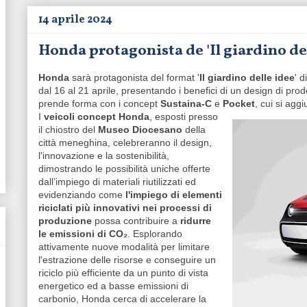
14 aprile 2024
Honda protagonista de 'Il giardino del
Honda
sarà protagonista del format '
Il giardino delle idee
' d
dal 16 al 21 aprile, presentando i benefici di un design di prod
prende forma con i concept
Sustaina-C
e
Pocket
, cui si agg
I
veicoli concept Honda
, esposti presso
il chiostro del
Museo Diocesano
della
città meneghina, celebreranno il design,
l'innovazione e la sostenibilità,
dimostrando le possibilità uniche offerte
dall’impiego di materiali riutilizzati ed
evidenziando come
l'impiego di elementi
riciclati più innovativi nei processi di
produzione
possa contribuire a
ridurre
le
emissioni di CO₂
. Esplorando
attivamente nuove modalità per limitare
l'estrazione delle risorse e conseguire un
riciclo più efficiente da un punto di vista
energetico ed a basse emissioni di
carbonio, Honda cerca di accelerare la