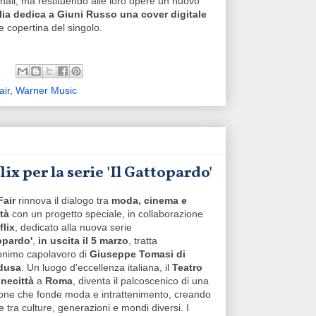
ginali, ma restituendo alle loro opere un nuovo
alia dedica a Giuni Russo una cover digitale
e copertina del singolo.
air
,
Warner Music
ix per la serie 'Il Gattopardo'
Fair
rinnova il dialogo tra
moda, cinema e
ità
con un progetto speciale, in collaborazione
flix
,
dedicato alla nuova serie
opardo'
,
in uscita il 5 marzo
, tratta
onimo capolavoro di
Giuseppe Tomasi di
dusa
. Un luogo d'eccellenza italiana, il
Teatro
inecittà
a
Roma
, diventa il palcoscenico di una
one che fonde moda e intrattenimento, creando
 tra culture, generazioni e mondi diversi. I