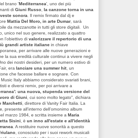
del brano '
Mediterranea
', uno dei più
nanti di
Giuni Russo
,
la canzone torna in una
veste sonora
. Il remix firmato dal dj e
tore
Mattia Del Moro, in arte Dumar
, sarà
bile da mezzanotte in tutti gli store digitali. Un
o, unico nel suo genere, realizzato a quattro
n l’obiettivo di
valorizzare il repertorio di una
iù grandi artiste italiane
in chiave
oranea, per arrivare alle nuove generazioni e
che la sua eredità culturale continui a vivere negli
Uno dei nostri desideri, per un numero estivo di
Fair, era
lanciare una summer hit
, un
one che facesse ballare e sognare. Con
Music Italy abbiamo considerato svariati brani,
tisti e diversi remix, per poi arrivare a
erranea': una nuova, stupenda versione del
voro di Giuni
, cui sono molto legato", dichiara
 Marchetti
, direttore di Vanity Fair Italia. La
, presente all'interno dell’omonimo album
nel marzo 1984, e scritta insieme a
Maria
tta Sisini
, è
un inno all'estate e all'identità
rranea
. A restituire nuove sonorità a questo
friulano
, conosciuto per i suoi rework musicali