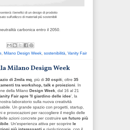
senterà i benefici di un design di prodotto
ato sull'utilizzo di materiali più sostenibili
a neutralità carbonica entro il 2050.
e
,
Milano Design Week
,
sostenibilità
,
Vanity Fair
 alla Milano Design Week
azio di 2mila mq
, più di
30 ospit
i, oltre
35
amenti tra workshop, talk e proiezioni
. In
one della Milano
Design Week
, dal 16 al 21
anity Fair apre 'Il giardino delle idee
', la
ostra-laboratorio sulla nuova creatività
abile. Un grande spazio con progetti, startup,
ni e provocazioni per raccogliere il meglio delle
delle azioni concrete per costruire
un futuro più
ibile
. Un'esperienza attiva per scoprire
le
zioni più interessanti
e rivoluzionarie, con il