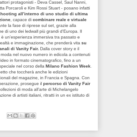
attori protagonisti - Deva Cassel, Saul Nanni,
ta Porcaroli e Kim Rossi Stuart - posano infatti
hooting all’interno di uno studio di ultima
zione
, capace di
combinare reale e virtuale
nte la fase di riprese sul set, grazie alla
e di uno dei ledwall più grandi d'Europa. Il
to è un'esperienza immersiva tra passato e
 realtà e immaginazione, che prenderà vita
su
canali di Vanity Fair.
Dalla cover story e il
o moda nel nuovo numero in edicola a contenuti
video in formato cinematografico, fino a un
speciale nel corso della
Milano Fashion Week
.
etto che toccherà anche le edizioni
zionali del magazine, in Francia e Spagna. Con
perazione, prosegue il
percorso di Vanity Fair
collezioni di moda all’arte di Michelangelo
e di artisti italiani, ritratti in un ex istituto di