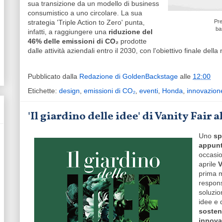
sua transizione da un modello di business
consumistico a uno circolare. La sua
strategia 'Triple Action to Zero' punta,
Pre
bas
infatti, a raggiungere una
riduzione del
46% delle
emissioni di CO₂
prodotte
dalle attività aziendali entro il 2030, con l'obiettivo finale dell
Pubblicato dalla
Redazione di GoldenBackstage
alle
12:00
Etichette:
design
,
emissioni di CO₂
,
eventi
,
Honda
,
innovazion
'Il giardino delle idee' di Vanity Fair
Uno
sp
appunt
occasi
aprile
V
prima m
respons
soluzio
idee e 
sosten
innova