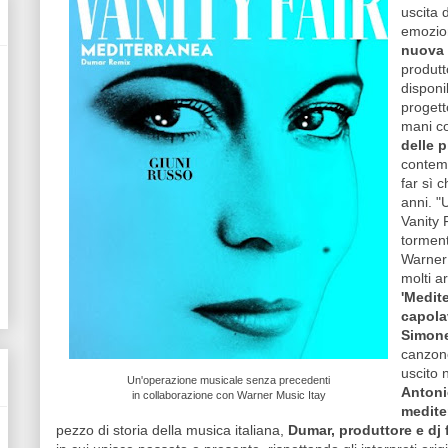
uscita 
emozio
nuova 
produt
disponi
progett
mani co
delle p
contemp
far sì 
anni. "
Vanity 
torment
Warner 
molti ar
'Medit
capola
Simone
canzone
uscito 
Un'operazione musicale senza precedenti
Antonie
in collaborazione con Warner Music Itay
medite
pezzo di storia della musica italiana,
Dumar, produttore e dj 