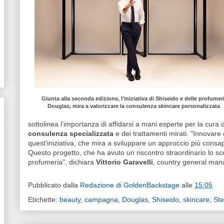
Giunta alla seconda edizione, l'iniziativa di Shiseido e delle profumer
Douglas, mira a valorizzare la consulenza skincare personalizzata
sottolinea l’importanza di affidarsi a mani esperte per la cura d
consulenza specializzata
e dei trattamenti mirati. "Innovare
quest'iniziativa, che mira a sviluppare un approccio più consa
Questo progetto, che ha avuto un riscontro straordinario lo sc
profumeria", dichiara
Vittorio Garavelli
, country general mana
Pubblicato dalla
Redazione di GoldenBackstage
alle
15:05
Etichette:
beauty
,
campagna
,
Douglas
,
Shiseido
,
skincare
,
Ste