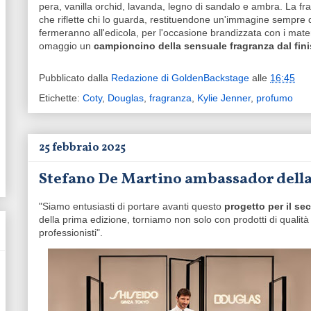
pera, vanilla orchid, lavanda, legno di sandalo e ambra. La fr
che riflette chi lo guarda, restituendone un'immagine sempre di
fermeranno all'edicola, per l'occasione brandizzata con i mater
omaggio un
campioncino della sensuale fragranza dal fini
Pubblicato dalla
Redazione di GoldenBackstage
alle
16:45
Etichette:
Coty
,
Douglas
,
fragranza
,
Kylie Jenner
,
profumo
25 febbraio 2025
Stefano De Martino ambassador della
"Siamo entusiasti di portare avanti questo
progetto per il s
della prima edizione, torniamo non solo con prodotti di qualità 
professionisti".