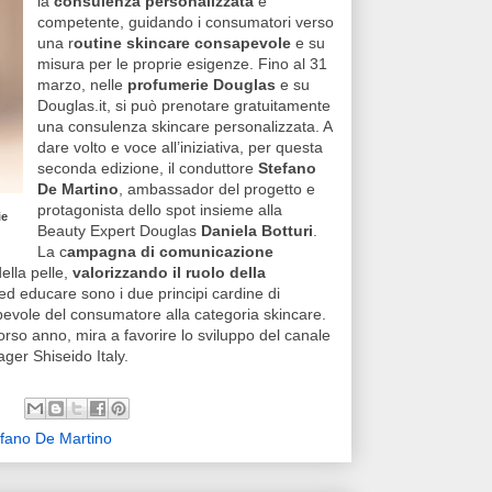
la
consulenza personalizzata
e
competente, guidando i consumatori verso
una r
outine skincare consapevole
e su
misura per le proprie esigenze. Fino al 31
marzo, nelle
profumerie Douglas
e su
Douglas.it, si può prenotare gratuitamente
una consulenza skincare personalizzata. A
dare volto e voce all’iniziativa, per questa
seconda edizione, il conduttore
Stefano
De Martino
, ambassador del progetto e
protagonista dello spot insieme alla
ie
Beauty Expert Douglas
Daniela Botturi
.
La c
ampagna di comunicazione
ella pelle,
valorizzando il ruolo della
 ed educare sono i due principi cardine di
pevole del consumatore alla categoria skincare.
orso anno, mira a favorire lo sviluppo del canale
ger Shiseido Italy.
fano De Martino