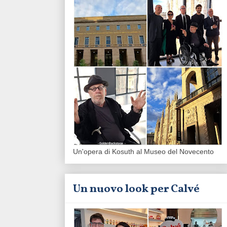
Un'opera di Kosuth al Museo del Novecento
Un nuovo look per Calvé