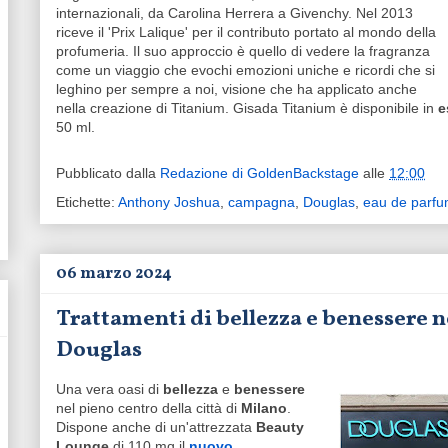
internazionali, da Carolina Herrera a Givenchy. Nel 2013
riceve il 'Prix Lalique' per il contributo portato al mondo della
profumeria. Il suo approccio è quello di vedere la fragranza
come un viaggio che evochi emozioni uniche e ricordi che si
leghino per sempre a noi, visione che ha applicato anche
nella creazione di Titanium. Gisada Titanium è disponibile in
e
50 ml.
Pubblicato dalla
Redazione di GoldenBackstage
alle
12:00
Etichette:
Anthony Joshua
,
campagna
,
Douglas
,
eau de parf
06 marzo 2024
Trattamenti di bellezza e benessere 
Douglas
Una vera oasi di
bellezza
e
benessere
nel pieno centro della città di
Milano
.
Dispone anche di un'attrezzata
Beauty
Lounge
di 110 mq il
nuovo