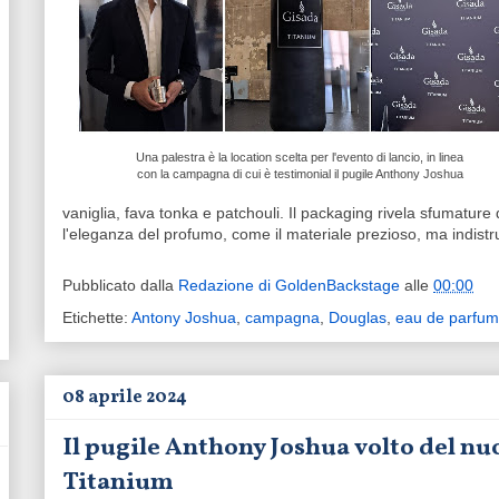
Una palestra è la location scelta per l'evento di lancio, in linea
con la campagna di cui è testimonial il pugile Anthony Joshua
vaniglia, fava tonka e patchouli. Il packaging rivela sfumature
l'eleganza del profumo, come il materiale prezioso, ma indistru
Pubblicato dalla
Redazione di GoldenBackstage
alle
00:00
Etichette:
Antony Joshua
,
campagna
,
Douglas
,
eau de parfum
08 aprile 2024
Il pugile Anthony Joshua volto del n
Titanium