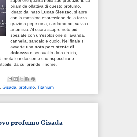
superiore qualità nelle sue produzioni. La
piramide olfattiva di questo profumo,
ideato dal naso
Lucas Sieuzac
, si apre
con la massima espressione della forza
grazie a pepe rosa, cardamomo, salvia e
artemisia. Al cuore scopre note più
speziate con un'esplosione di lavanda,
cannella, sandalo e cuoio. Nel finale si
avverte una
nota persistente di
dolcezza
e sensualità data da iris,
 di metallo iridescente che rispecchiano
ttibile, da cui prende il nome.
,
Gisada
,
profumo
,
Titanium
uovo profumo Gisada