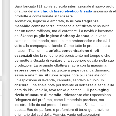
Sarà lanciato l'11 aprile su scala internazionale il nuovo prof
olfattiva del
marchio di lusso elvetico Gisada
sinonimo di e
prodotte e confezionate in
Svizzera
.
Aromatica, legnosa e ambrata, la
nuova fragranza
maschile
combina forza intrinseca e sofisticata sensualità
per un uomo raffinato, ma di carattere. La novità è incarnata
dal 34enne
pugile inglese Anthony Joshua
, due volte
campione del mondo, scelto come ambassador e che dà il
volto alla campagna di lancio. Come tutte le proposte della
maison, Titanium ha
un'alta concentrazione di oli
essenziali
che la rendono più persistente nel tempo e che
permette a Gisada di vantare una superiore qualità nelle sue
produzioni. La piramide olfattiva si apre con la
massima
espressione della forza
grazie a pepe rosa, cardamomo,
salvia e artemisia. Al cuore scopre note più speziate con
un’esplosione di lavanda, cannella, sandalo e cuoio. In
chiusura, una finale nota persistente di dolcezza e sensualità
data da iris, vaniglia, fava tonka e patchouli. Il
packaging
rivela sfumature di metallo iridescente
che rispecchiano
l’eleganza del profumo, come il materiale prezioso, ma
indistruttibile da cui prende il nome. Lucas Sieuzac, naso di
questa Eau de parfum, è profumiere di terza generazione
originario del sud della Francia, vanta collaborazioni