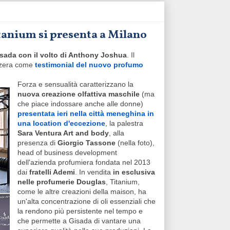
tanium si presenta a Milano
isada con il volto di Anthony Joshua
. Il
izzera come
testimonial del nuovo profumo
Forza e sensualità caratterizzano la
nuova creazione olfattiva maschile
(ma
che piace indossare anche alle donne)
presentata ieri nella città meneghina in
una location d'eccezione
, la palestra
Sara Ventura Art and body
, alla
presenza di
Giorgio Tassone
(nella foto),
head of business development
dell'azienda profumiera fondata nel 2013
dai
fratelli Ademi
. In vendita
in esclusiva
nelle profumerie Douglas
, Titanium,
come le altre creazioni della maison, ha
un'alta concentrazione di oli essenziali che
la rendono più persistente nel tempo e
che permette a Gisada di vantare una