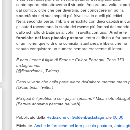
contemporaneità attraverso il virtuale. Ancora una volta si par
dal comico, oltre che per divertirsi, per conoscere un po' la
società
sia nei suoi aspetti più frivoli sia in quelli più critici.
Nella seconda parte, il libro è arricchito con dieci capitoli in cui
gli autori raccontano la storia dei
meme
più famosi del mondo
dallo schiaffo di Batman al John Travolta confuso. '
Anche le
formiche nel loro piccolo postano
' entra di diritto a far part
di un filone, quello di una comicità istantanea e libera che ha
saputo conquistare un numero sempre crescente di lettori.
È nato Leone il figlio di Fedez e Chiara Ferragni. Pesa 350
Instagrammi.
(@ilmarziano1, Twitter)
Gesù vi vede che nella parte dietro dell'albero mettete meno p
(@cumbida, Twitter)
Ma qual è il problema se i gay si sposano? Mica siete obbligati a
(Battuta anonima pescata dal web)
Pubblicato dalla
Redazione di GoldenBackstage
alle
00:00
Etichette:
Anche le formiche nel loro piccolo postano
,
antologi