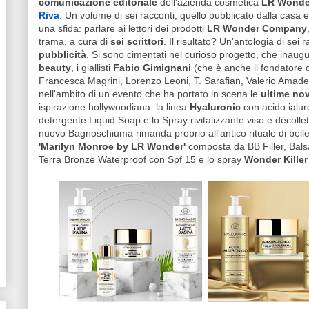
comunicazione editoriale
dell'azienda cosmetica
LR Wonde
Riva
. Un volume di sei racconti, quello pubblicato dalla casa 
una sfida: parlare ai lettori dei prodotti
LR Wonder Company
trama, a cura di
sei scrittori
. Il risultato? Un'antologia di sei r
pubblicità
. Si sono cimentati nel curioso progetto, che inaug
beauty
, i giallisti
Fabio Gimignani
(che è anche il fondatore d
Francesca Magrini, Lorenzo Leoni, T. Sarafian, Valerio Amade
nell'ambito di un evento che ha portato in scena le
ultime no
ispirazione hollywoodiana: la linea
Hyaluronic
con acido ialuro
detergente Liquid Soap e lo Spray rivitalizzante viso e décollet
nuovo Bagnoschiuma rimanda proprio all'antico rituale di bell
'Marilyn Monroe by LR Wonder'
composta da BB Filler, Bals
Terra Bronze Waterproof con Spf 15 e lo spray
Wonder Killer