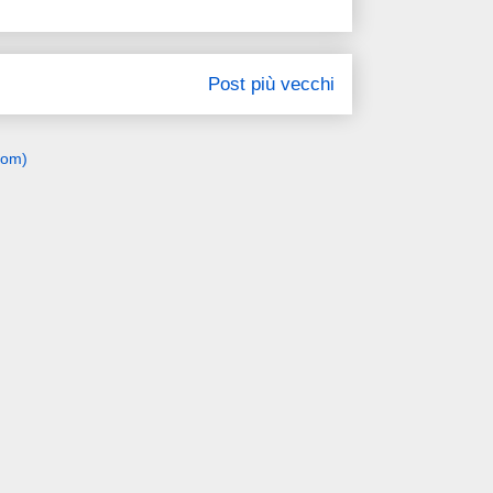
Post più vecchi
tom)