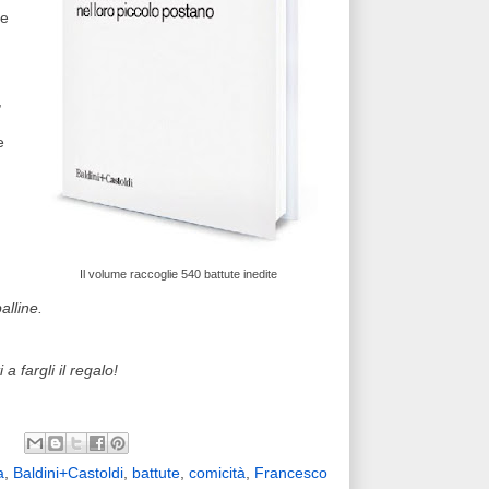
te
,
e
Il volume raccoglie 540 battute inedite
alline.
 fargli il regalo!
a
,
Baldini+Castoldi
,
battute
,
comicità
,
Francesco