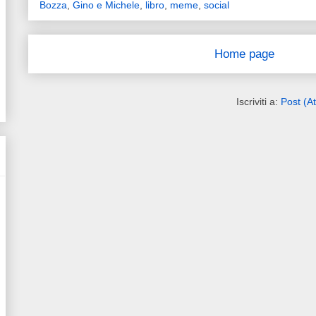
Bozza
,
Gino e Michele
,
libro
,
meme
,
social
Home page
Iscriviti a:
Post (A