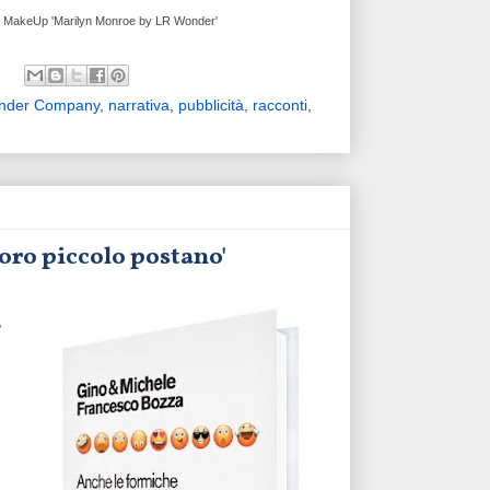
on MakeUp 'Marilyn Monroe by LR Wonder'
nder Company
,
narrativa
,
pubblicità
,
racconti
,
loro piccolo postano'
,