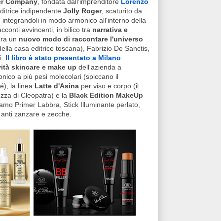
r Company
, fondata dall'imprenditore
Lorenzo
editrice indipendente
Jolly Roger
, scaturito da
, integrandoli in modo armonico all'interno della
acconti avvincenti, in bilico tra
narrativa e
ura un
nuovo modo di raccontare l'universo
ella casa editrice toscana), Fabrizio De Sanctis,
i.
Il libro è stato presentato a Milano
vità skincare e make up
dell'azienda a
nico a più pesi molecolari (spiccano il
é), la linea
Latte d'Asina
per viso e corpo (il
ezza di Cleopatra) e la
Black Edition MakeUp
amo Primer Labbra, Stick Illuminante perlato,
anti zanzare e zecche.