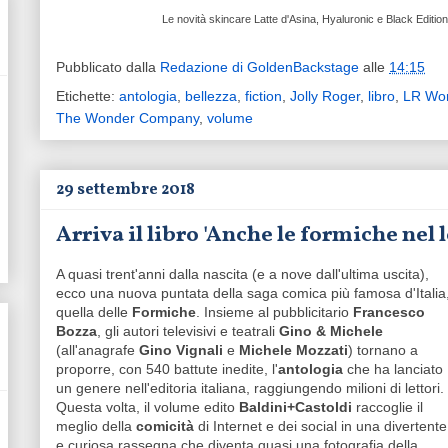
Le novità skincare Latte d'Asina, Hyaluronic e
Black Editi
Pubblicato dalla
Redazione di GoldenBackstage
alle
14:15
Etichette:
antologia
,
bellezza
,
fiction
,
Jolly Roger
,
libro
,
LR Wo
The Wonder Company
,
volume
29 settembre 2018
Arriva il libro 'Anche le formiche nel 
A quasi trent'anni dalla nascita (e a nove dall'ultima uscita),
ecco una nuova puntata della saga comica più famosa d'Italia
quella delle
Formiche
. Insieme al pubblicitario
Francesco
Bozza
, gli autori televisivi e teatrali
Gino & Michele
(all'anagrafe
Gino Vignali
e
Michele Mozzati
) tornano a
proporre, con 540 battute inedite, l'
antologia
che ha lanciato
un genere nell'editoria italiana, raggiungendo milioni di lettori.
Questa volta, il volume edito
Baldini+Castoldi
raccoglie il
meglio della
comicità
di Internet e dei social in una divertente
e curiosa rassegna che diventa quasi una fotografia della