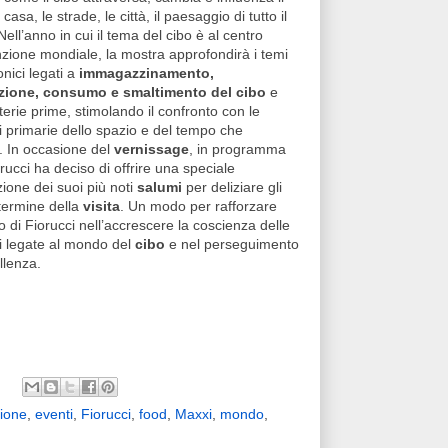
 casa, le strade, le città, il paesaggio di tutto il
ell’anno in cui il tema del cibo è al centro
enzione mondiale, la mostra approfondirà i temi
onici legati a
immagazzinamento,
uzione, consumo e smaltimento del cibo
e
terie prime, stimolando il confronto con le
i primarie dello spazio e del tempo che
. In occasione del
vernissage
, in programma
rucci ha deciso di offrire una speciale
ione dei suoi più noti
salumi
per deliziare gli
 termine della
visita
. Un modo per rafforzare
o di Fiorucci nell’accrescere la coscienza delle
i legate al mondo del
cibo
e nel perseguimento
llenza.
ione
,
eventi
,
Fiorucci
,
food
,
Maxxi
,
mondo
,