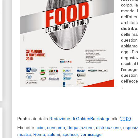
corpo, la
mondo. N
dell’att
architett
distrib
delle ma
question
abitiamo
oggi, Fio
degustaz
ospiti al
l’impegn
question
dell’ecce
.
Pubblicato dalla
Redazione di GoldenBackstage
alle
12:00
Etichette:
cibo
,
consumo
,
degustazione
,
distribuzione
,
esposiz
mostra
,
Roma
,
salumi
,
sponsor
,
vernissage