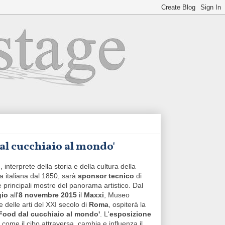
al cucchiaio al mondo'
i
, interprete della storia e della cultura della
a italiana dal 1850, sarà
sponsor tecnico
di
e principali mostre del panorama artistico. Dal
gio
all'
8 novembre 2015
il
Maxxi
, Museo
 delle arti del XXI secolo di
Roma
, ospiterà la
'Food dal cucchiaio al mondo'
. L'
esposizione
 come il cibo attraversa, cambia e influenza il