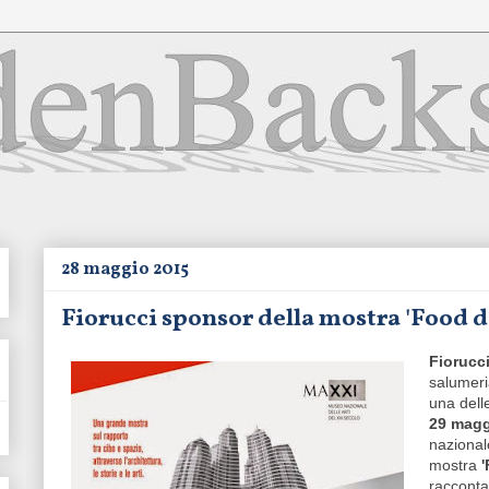
28 maggio 2015
Fiorucci sponsor della mostra 'Food d
Fiorucc
salumeri
una dell
29 mag
nazionale
mostra
racconta