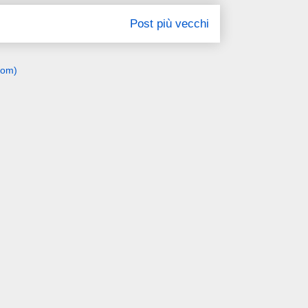
Post più vecchi
tom)