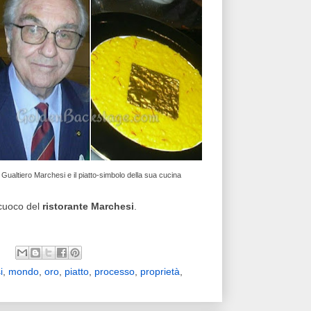
Gualtiero Marchesi e il piatto-simbolo della sua cucina
 cuoco del
ristorante Marchesi
.
i
,
mondo
,
oro
,
piatto
,
processo
,
proprietà
,