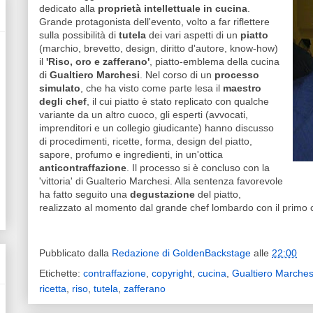
dedicato alla
proprietà intellettuale
in cucina
.
Grande protagonista dell'evento, volto a far riflettere
sulla possibilità di
tutela
dei vari aspetti di un
piatto
(marchio, brevetto, design, diritto d'autore, know-how)
il
'Riso, oro e zafferano'
, piatto-emblema della cucina
di
Gualtiero Marchesi
. Nel corso di un
processo
simulato
, che ha visto come parte lesa il
maestro
degli chef
, il cui piatto è stato replicato con qualche
variante da un altro cuoco, gli esperti (avvocati,
imprenditori e un collegio giudicante) hanno discusso
di procedimenti, ricette, forma, design del piatto,
sapore, profumo e ingredienti, in un'ottica
anticontraffazione
. Il processo si è concluso con la
'vittoria' di Gualterio Marchesi. Alla sentenza favorevole
ha fatto seguito una
degustazione
del piatto,
realizzato al momento dal grande chef lombardo con il primo
Pubblicato dalla
Redazione di GoldenBackstage
alle
22:00
Etichette:
contraffazione
,
copyright
,
cucina
,
Gualtiero Marches
ricetta
,
riso
,
tutela
,
zafferano