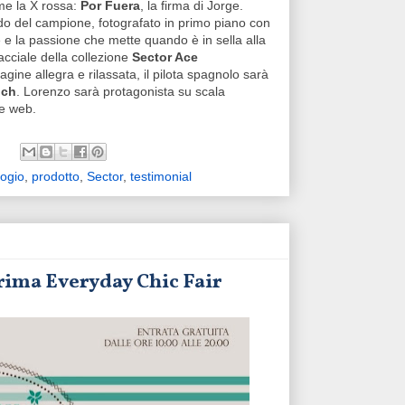
ome la X rossa:
Por Fuera
, la firma di Jorge.
o del campione, fotografato in primo piano con
e e la passione che mette quando è in sella alla
acciale della collezione
Sector Ace
ine allegra e rilassata, il pilota spagnolo sarà
uch
. Lorenzo sarà protagonista su scala
 e web.
logio
,
prodotto
,
Sector
,
testimonial
prima Everyday Chic Fair