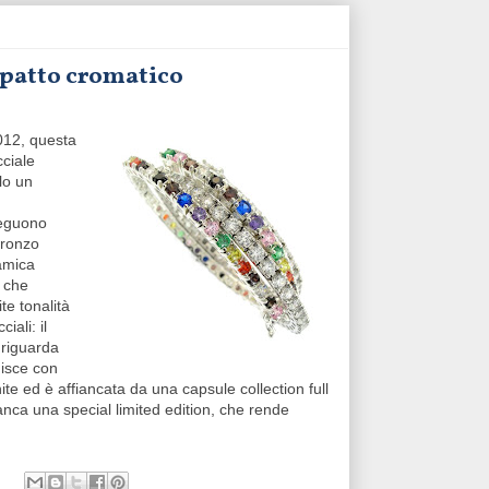
impatto cromatico
2012, questa
cciale
lo un
sseguono
bronzo
amica
 che
te tonalità
iali: il
riguarda
disce con
nite ed è affiancata da una capsule collection full
anca una special limited edition, che rende