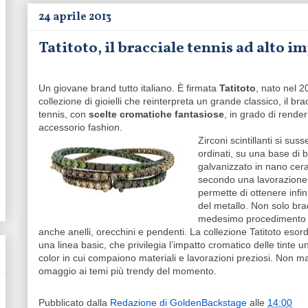
24 aprile 2013
Tatitoto, il bracciale tennis ad alto 
Un giovane brand tutto italiano. È firmata
Tatitoto
, nato nel 
collezione di gioielli che reinterpreta un grande classico, il bra
tennis, con
scelte cromatiche fantasiose
, in grado di render
accessorio fashion.
Zirconi scintillanti si su
ordinati, su una base di 
galvanizzato in nano cer
secondo una lavorazione
permette di ottenere infini
del metallo. Non solo bracc
medesimo procedimento 
anche anelli, orecchini e pendenti. La collezione Tatitoto esor
una linea basic, che privilegia l’impatto cromatico delle tinte u
color in cui compaiono materiali e lavorazioni preziosi. Non m
omaggio ai temi più trendy del momento.
Pubblicato dalla
Redazione di GoldenBackstage
alle
14:00