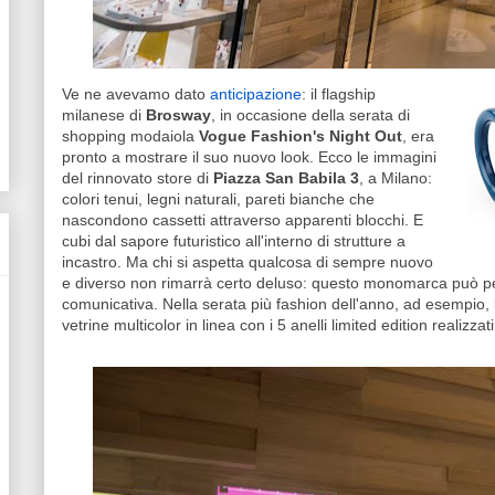
Ve ne avevamo dato
anticipazione
: il flagship
milanese di
Brosway
, in occasione della serata di
shopping modaiola
Vogue Fashion's Night Out
, era
pronto a mostrare il suo nuovo look. Ecco le immagini
del rinnovato store di
Piazza San Babila 3
, a Milano:
colori tenui, legni naturali, pareti bianche che
nascondono cassetti attraverso apparenti blocchi. E
cubi dal sapore futuristico all'interno di strutture a
incastro. Ma chi si aspetta qualcosa di sempre nuovo
e diverso non rimarrà certo deluso: questo monomarca può p
comunicativa. Nella serata più fashion dell'anno, ad esempio, l'u
vetrine multicolor in linea con i 5 anelli limited edition realizz