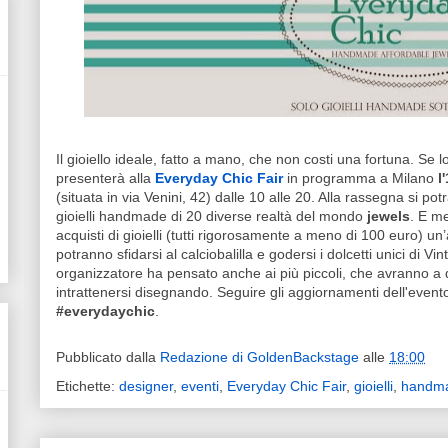
Il gioiello ideale, fatto a mano, che non costi una fortuna. Se l
presenterà alla
Everyday Chic Fair
in programma a Milano
l
(situata in via Venini, 42) dalle 10 alle 20. Alla rassegna si po
gioielli handmade di 20 diverse realtà del mondo
jewels
. E me
acquisti di gioielli (tutti rigorosamente a meno di 100 euro) un’
potranno sfidarsi al calciobalilla e godersi i dolcetti unici di V
organizzatore ha pensato anche ai più piccoli, che avranno a 
intrattenersi disegnando. Seguire gli aggiornamenti dell'evento 
#everydaychic
.
Pubblicato dalla
Redazione di GoldenBackstage
alle
18:00
Etichette:
designer
,
eventi
,
Everyday Chic Fair
,
gioielli
,
handm