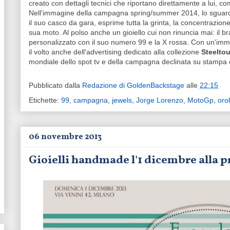
creato con dettagli tecnici che riportano direttamente a lui, c
Nell'immagine della campagna spring/summer 2014, lo sguard
il suo casco da gara, esprime tutta la grinta, la concentrazion
sua moto. Al polso anche un gioiello cui non rinuncia mai: il br
personalizzato con il suo numero 99 e la X rossa. Con un'immag
il volto anche dell'advertising dedicato alla collezione
Steelto
mondiale dello spot tv e della campagna declinata su stampa
Pubblicato dalla
Redazione di GoldenBackstage
alle
22:15
Etichette:
99
,
campagna
,
jewels
,
Jorge Lorenzo
,
MotoGp
,
oro
06 novembre 2013
Gioielli handmade l'1 dicembre alla 