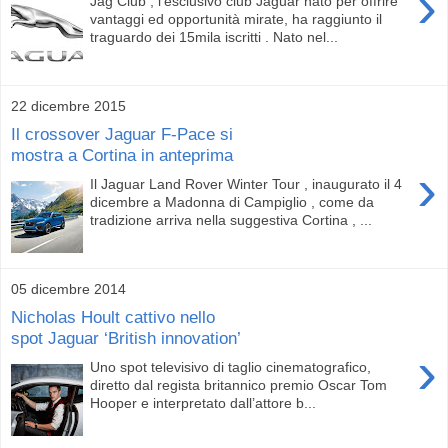
›
Jag Club , l’esclusivo club Jaguar nato per offrire
vantaggi ed opportunità mirate, ha raggiunto il
traguardo dei 15mila iscritti . Nato nel...
22 dicembre 2015
Il crossover Jaguar F-Pace si
mostra a Cortina in anteprima
›
Il Jaguar Land Rover Winter Tour , inaugurato il 4
dicembre a Madonna di Campiglio , come da
tradizione arriva nella suggestiva Cortina , ...
05 dicembre 2014
Nicholas Hoult cattivo nello
spot Jaguar ‘British innovation’
›
Uno spot televisivo di taglio cinematografico,
diretto dal regista britannico premio Oscar Tom
Hooper e interpretato dall’attore b...