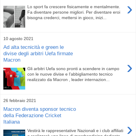
›
Lo sport fa crescere fisicamente e mentalmente.
Fa diventare persone migliori. Per diventare eroi
bisogna crederci, mettersi in gioco, inizi...
10 agosto 2021
Ad alta tecnicità e green le
divise degli arbitri Uefa firmate
Macron
›
Gli arbitri Uefa sono pronti a scendere in campo
con le nuove divise e l'abbigliamento tecnico
realizzato da Macron , leader internazion...
26 febbraio 2021
Macron diventa sponsor tecnico
della Federazione Cricket
Italiana
›
Vestirà le rappresentative Nazionali e i club affiliati
e realizzerà una linea di merchandising dedicata