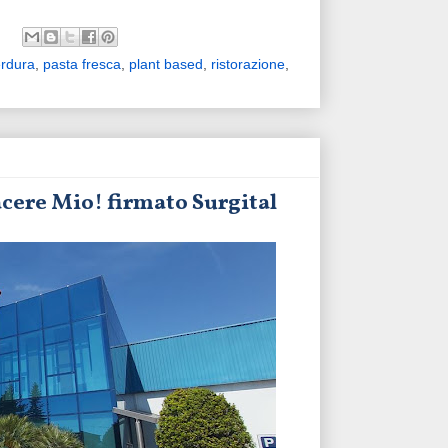
erdura
,
pasta fresca
,
plant based
,
ristorazione
,
acere Mio! firmato Surgital