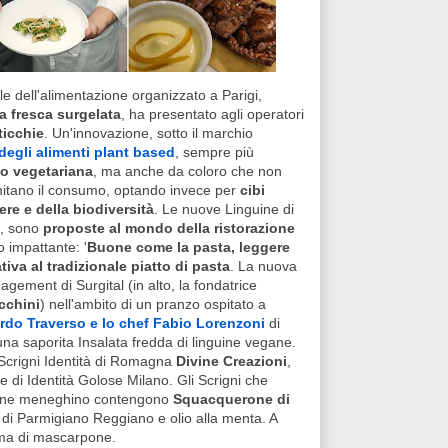
ale dell'alimentazione organizzato a Parigi,
a fresca surgelata
, ha presentato agli operatori
ticchie
. Un'innovazione, sotto il marchio
degli alimenti plant based
, sempre più
 o vegetariana
, ma anche da coloro che non
imitano il consumo, optando invece per
cibi
ere e della biodiversità
. Le nuove Linguine di
ro, sono
proposte al mondo della ristorazione
impattante: '
Buone come la pasta, leggere
tiva al tradizionale piatto di pasta
. La nuova
gement di Surgital (in alto, la fondatrice
cchini
) nell'ambito di un pranzo ospitato a
rdo Traverso e lo chef Fabio Lorenzoni
di
una saporita Insalata fredda di linguine vegane.
i Scrigni Identità di Romagna
Divine Creazioni
,
e di Identità Golose Milano. Gli Scrigni che
azione meneghino contengono
Squacquerone di
a di Parmigiano Reggiano e olio alla menta. A
ma di mascarpone.