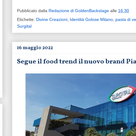
Pubblicato dalla
Redazione di GoldenBackstage
alle
16:30
Etichette:
Divine Creazioni
,
Identità Golose Milano
,
pasta di v
Surgital
16 maggio 2022
Segue il food trend il nuovo brand Pi