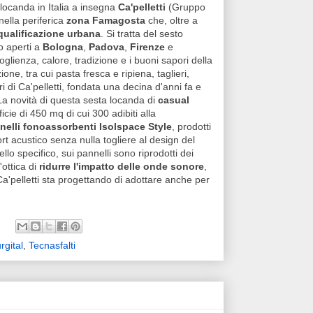
 locanda in Italia a insegna
Ca'pelletti
(Gruppo
 nella periferica
zona Famagosta
che, oltre a
iqualificazione urbana
. Si tratta del sesto
po aperti a
Bologna
,
Padova
,
Firenze
e
oglienza, calore, tradizione e i buoni sapori della
one, tra cui pasta fresca e ripiena, taglieri,
lori di Ca'pelletti, fondata una decina d'anni fa e
La novità di questa sesta locanda di
casual
cie di 450 mq di cui 300 adibiti alla
nelli fonoassorbenti Isolspace Style
, prodotti
rt acustico senza nulla togliere al design del
nello specifico, sui pannelli sono riprodotti dei
'ottica di
ridurre l'impatto delle onde sonore
,
a'pelletti sta progettando di adottare anche per
rgital
,
Tecnasfalti