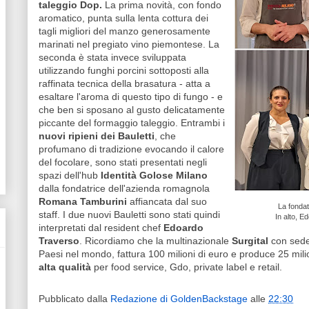
taleggio Dop.
La prima novità, con fondo
aromatico, punta sulla lenta cottura dei
tagli migliori del manzo generosamente
marinati nel pregiato vino piemontese. La
seconda è stata invece sviluppata
utilizzando funghi porcini sottoposti alla
raffinata tecnica della brasatura - atta a
esaltare l'aroma di questo tipo di fungo - e
che ben si sposano al gusto delicatamente
piccante del formaggio taleggio. Entrambi i
nuovi ripieni dei Bauletti
, che
profumano di tradizione evocando il calore
del focolare, sono stati presentati negli
spazi dell'hub
Identità Golose Milano
dalla fondatrice dell'azienda romagnola
Romana Tamburini
affiancata dal suo
La fondat
staff. I due nuovi Bauletti sono stati quindi
In alto, E
interpretati dal resident chef
Edoardo
Traverso
. Ricordiamo che la multinazionale
Surgital
con sed
Paesi nel mondo, fattura 100 milioni di euro e produce 25 milio
alta qualità
per food service, Gdo, private label e retail.
Pubblicato dalla
Redazione di GoldenBackstage
alle
22:30