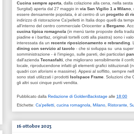
Cucina sempre aperta
, dalla colazione alla cena, nella sesta
Surgital) aperta dal 27 maggio in
via San Vigilio 1 a Milano
,
essere densamente popolata, è al centro di un
progetto di r
indirizzo di ristorazione Ca'pelletti in Italia dopo quelli da tem
all'interno del centro commerciale Oriocenter a
Bergamo
. Acc
cucina tipica romagnola
(in menù tante proposte della tradizi
piadine e i bartlaz, originali tortelli cotti alla piastra) sono i va
interessata da un
recente riposizionamento e rebranding
. 
dining con servizio al tavolo
- che si sviluppa su una superfi
somministrazione - è l'impiego, sulle pareti, dei particolari
pan
dall'azienda
Tecnasfalti
, che migliorano sensibilmente il confo
locale, riproducendone infatti gli elementi grafici istituzionali (
quadri con aforismi e massime). Appesi al soffitto, sempre nell
sono stati utilizzati i prodotti
Isolspace Frame
.
Soluzioni che C
gli altri suoi cinque punti vendita.
Pubblicato dalla
Redazione di GoldenBackstage
alle
18:00
Etichette:
Ca'pelletti
,
cucina romagnola
,
Milano
,
Ristorante
,
Su
16 ottobre 2023