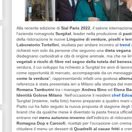
Alla recente edizione di
Sial Paris 2022
, il salone internazion
l'azienda romagnola
Surgital
, leader nella produzione di
past
della ristorazione le nuove
Linguine di verdure, piselli e len
Laboratorio Tortellini
, studiata per andare incontro al
trend 
richiesti non solo da persone che seguono una
dieta vegana
disdegnano carboidrati e cibi di origine animale, ma che ne l
vegetali e ricchi di fibre nel segno della tutela del beness
verdura, il cui sviluppo ha richiesto a Surgital tre anni di lavo
come opportunità di mercato, accompagnate da un messaggio 
come la verdura
", rappresentando infatti una gustosa
alterna
referenza è stata presentata ieri a Milano alla stampa dal mana
Romana Tamburini
tra i manager
Andrea Bino
ed
Elena Ba
Identità Golose Milano
. Nell'occasione il resident
chef Edoa
Surgital (insieme, nella foto) hanno preparato a quattro mani 
Piatto cui ha fatto seguito la nuova proposta di stagione degl
brand che da qualche mese è diventato la pasta fresca ufficial
entrano nel
menu autunno-inverno
dell'indirizzo di ristor
Romagna Dop e Carciofi
, ricettati per l'occasione con crem
chiudere il menu un dessert di
Quadrelli al cacao fritti
e cre