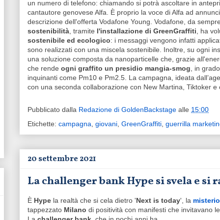
un numero di telefono: chiamando si potrà ascoltare in anteprima
cantautore genovese Alfa. È proprio la voce di Alfa ad annunci
descrizione dell'offerta Vodafone Young. Vodafone, da semp
sostenibilità
, tramite
l'installazione di GreenGraffiti
, ha vo
sostenibile ed ecologico
: i messaggi vengono infatti applicat
sono realizzati con una miscela sostenibile. Inoltre, su ogni in
una soluzione composta da nanoparticelle che, grazie all'energ
che rende
ogni graffito un presidio mangia-smog
, in grad
inquinanti come Pm10 e Pm2.5. La campagna, ideata dall’age
con una seconda collaborazione con New Martina, Tiktoker e con
Pubblicato dalla
Redazione di GoldenBackstage
alle
15:00
Etichette:
campagna
,
giovani
,
GreenGraffiti
,
guerrilla marketi
20 settembre 2021
La challenger bank Hype si svela e si
È
Hype
la realtà che si cela dietro '
Next is today
', la
misteri
tappezzato
Milano
di positività con manifesti che invitavano le
La
challenger bank
, che in pochi anni ha