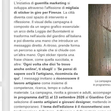
L'iniziativa di
guerrilla marketing
si
sviluppa attraverso l'affissione di
migliaia
di sticker in giro per Firenze
. La città
diventa così spazio di intervento e
riflessione. Il visual della campagna è
composto da un segno grafico essenziale:
un arco della Loggia del Buontalenti si
trasforma nell'aiuola del giardino all'italiana
e poi diventa una mano che introduce un
messaggio diretto. A ritroso, prende forma
un percorso a spirale che si chiude con
un'altra mano. Ogni sticker riporta una
frase chiave, come quella succitata, e
altre: '
Ogni volta che dici 'lo trovo
anche online', ti sbagli
' o '
Se pensi di
sapere cos'è l'artigiano, ricomincia da
qui
'. I messaggi invitano a
riconoscere il
La campagna 
lavoro artigiano
come insieme di
in programma d
competenze, ricerca, tempo e cultura
materiale. La campagna, rivolta a giovani e adulti, accompag
in programma dall'11 al 13 settembre 2026
al
Giardino Cor
selezione di
cento artigiani e giovani designer
, mettendo in
contemporaneo. Il
tema dell'edizione è il riconnettersi con 