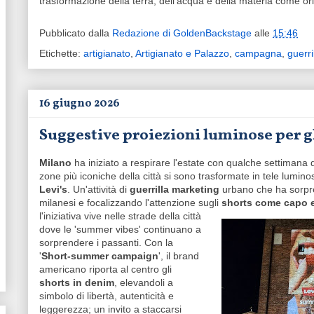
trasformazione della terra, dell'acqua e della materia come ori
Pubblicato dalla
Redazione di GoldenBackstage
alle
15:46
Etichette:
artigianato
,
Artigianato e Palazzo
,
campagna
,
guerri
16 giugno 2026
Suggestive proiezioni luminose per gl
Milano
ha iniziato a respirare l'estate con qualche settimana
zone più iconiche della città si sono trasformate in tele lumin
Levi's
. Un'attività di
guerrilla marketing
urbano che ha sorpre
milanesi e focalizzando l'attenzione sugli
shorts come capo 
l'iniziativa vive nelle strade della città
dove le 'summer vibes' continuano a
sorprendere i passanti. Con la
'
Short-summer campaign
', il brand
americano riporta al centro gli
shorts in denim
, elevandoli a
simbolo di libertà, autenticità e
leggerezza; un invito a staccarsi