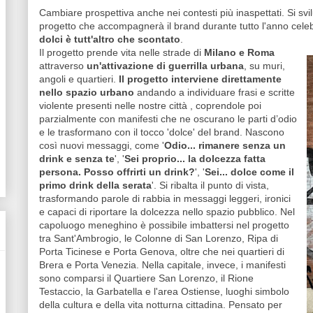
Cambiare prospettiva anche nei contesti più inaspettati. Si svilup
progetto che accompagnerà il brand durante tutto l'anno cel
dolci è tutt'altro che scontato
.
Il progetto prende vita nelle strade di
Milano e Roma
attraverso
un'attivazione di guerrilla urbana
, su muri,
angoli e quartieri.
Il progetto interviene direttamente
nello spazio urbano
andando a individuare frasi e scritte
violente presenti nelle nostre città , coprendole poi
parzialmente con manifesti che ne oscurano le parti d’odio
e le trasformano con il tocco 'dolce' del brand. Nascono
così nuovi messaggi, come '
Odio... rimanere senza un
drink e senza te
', '
Sei proprio... la dolcezza fatta
persona. Posso offrirti un drink?
', '
Sei... dolce come il
primo drink della serata
'. Si ribalta il punto di vista,
trasformando parole di rabbia in messaggi leggeri, ironici
e capaci di riportare la dolcezza nello spazio pubblico. Nel
capoluogo meneghino è possibile imbattersi nel progetto
tra Sant'Ambrogio, le Colonne di San Lorenzo, Ripa di
Porta Ticinese e Porta Genova, oltre che nei quartieri di
Brera e Porta Venezia. Nella capitale, invece, i manifesti
sono comparsi il Quartiere San Lorenzo, il Rione
Testaccio, la Garbatella e l'area Ostiense, luoghi simbolo
della cultura e della vita notturna cittadina. Pensato per