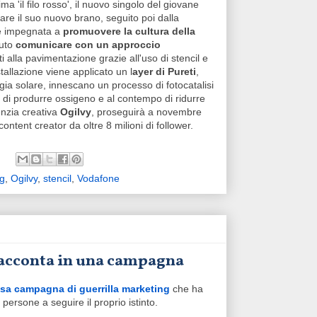
 'il filo rosso', il nuovo singolo del giovane
are il suo nuovo brano, seguito poi dalla
re impegnata a
promuovere la cultura della
luto
comunicare con un approccio
i alla pavimentazione grazie all'uso di stencil e
stallazione viene applicato un l
ayer di Pureti
,
ia solare, innescano un processo di fotocatalisi
o di produrre ossigeno e al contempo di ridurre
nzia creativa
Ogilvy
, proseguirà a novembre
tent creator da oltre 8 milioni di follower.
ng
,
Ogilvy
,
stencil
,
Vodafone
 racconta in una campagna
osa campagna di guerrilla marketing
che ha
 persone a seguire il proprio istinto.