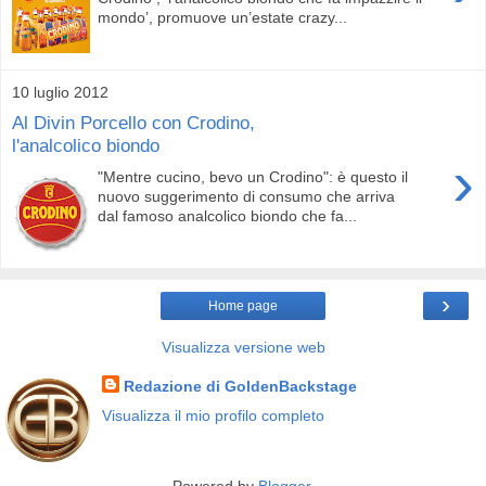
mondo’, promuove un’estate crazy...
10 luglio 2012
Al Divin Porcello con Crodino,
l'analcolico biondo
›
"Mentre cucino, bevo un Crodino": è questo il
nuovo suggerimento di consumo che arriva
dal famoso analcolico biondo che fa...
›
Home page
Visualizza versione web
Redazione di GoldenBackstage
Visualizza il mio profilo completo
Powered by
Blogger
.