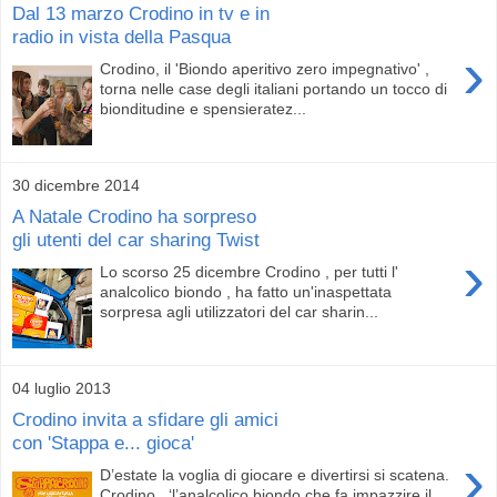
Dal 13 marzo Crodino in tv e in
radio in vista della Pasqua
›
Crodino, il 'Biondo aperitivo zero impegnativo' ,
torna nelle case degli italiani portando un tocco di
bionditudine e spensieratez...
30 dicembre 2014
A Natale Crodino ha sorpreso
gli utenti del car sharing Twist
›
Lo scorso 25 dicembre Crodino , per tutti l'
analcolico biondo , ha fatto un'inaspettata
sorpresa agli utilizzatori del car sharin...
04 luglio 2013
Crodino invita a sfidare gli amici
con 'Stappa e... gioca'
›
D’estate la voglia di giocare e divertirsi si scatena.
Crodino , ‘l’analcolico biondo che fa impazzire il