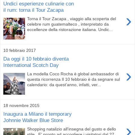
Undici esperienze culinarie con
il rum: torna il Tour Zacapa
›
Torna il Tour Zacapa , viaggio alla scoperta del
celebre rum guatemalteco , interpretato da
eccellenze della ristorazione italiana. Undic...
10 febbraio 2017
Da oggi il 10 febbraio diventa
International Scotch Day
›
La modella Coco Rocha è global ambassador di
questa ricorrenza Il 10 febbraio è da segnare sul
calendario: da quest’anno, infatti, ver...
18 novembre 2015
Inaugura a Milano il temporary
Johnnie Walker Blue Store
›
Shopping natalizio all'insegna del gusto e dello
stile . E' pronto ad accogliere i visitatori dal 27