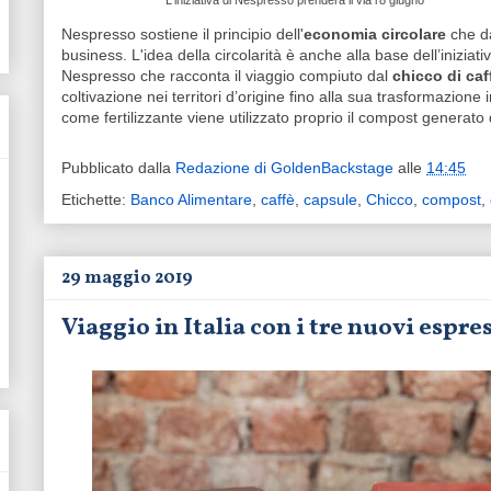
L'iniziativa di Nespresso prenderà il via l'8 giugno
Nespresso sostiene il principio dell'
economia circolare
che da
business. L'idea della circolarità è anche alla base dell’iniziativ
Nespresso che racconta il viaggio compiuto dal
chicco di caf
coltivazione nei territori d’origine fino alla sua trasformazione 
come fertilizzante viene utilizzato proprio il compost generato 
Pubblicato dalla
Redazione di GoldenBackstage
alle
14:45
Etichette:
Banco Alimentare
,
caffè
,
capsule
,
Chicco
,
compost
,
29 maggio 2019
Viaggio in Italia con i tre nuovi espr