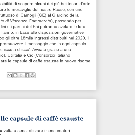
bilità di scoprire alcuni dei più bei tesori d’arte
overe le meraviglie del nostro Paese, con uno
Fruttuoso di Camogli (GE) al Giardino della
foto di Vincenzo Cammarata
), passando per il
dini e i parchi del Fai potranno svelare le loro
ll’anno, in base alle disposizioni governative
 gli oltre 18mila ingressi distribuiti nel 2020, il
promuovere il messaggio che in ogni capsula
 chicco a chicco'. Avviato grazie a una
, Utilitalia e Cic (Consorzio Italiano
mare le capsule di caffè esauste in nuove risorse.
le capsule di caffè esauste
so
volta a sensibilizzare i consumatori