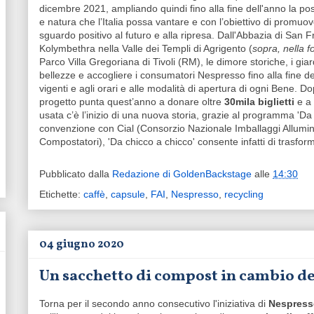
dicembre 2021, ampliando quindi fino alla fine dell'anno la possi
e natura che l’Italia possa vantare e con l’obiettivo di promu
sguardo positivo al futuro e alla ripresa. Dall'Abbazia di San 
Kolymbethra nella Valle dei Templi di Agrigento (
sopra, nella 
Parco Villa Gregoriana di Tivoli (RM), le dimore storiche, i giar
bellezze e accogliere i consumatori Nespresso fino alla fine de
vigenti e agli orari e alle modalità di apertura di ogni Bene. Dopo
progetto punta quest’anno a donare oltre
30mila biglietti
e a 
usata c’è l’inizio di una nuova storia, grazie al programma 'Da
convenzione con Cial (Consorzio Nazionale Imballaggi Alluminio)
Compostatori), 'Da chicco a chicco' consente infatti di trasfor
Pubblicato dalla
Redazione di GoldenBackstage
alle
14:30
Etichette:
caffè
,
capsule
,
FAI
,
Nespresso
,
recycling
04 giugno 2020
Un sacchetto di compost in cambio del
Torna per il secondo anno consecutivo l'iniziativa di
Nespres