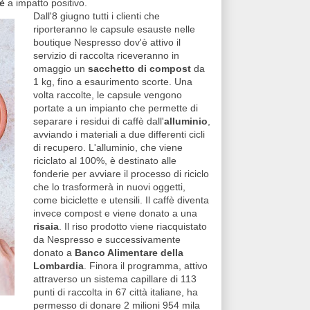
fè
a impatto positivo.
Dall'8 giugno tutti i clienti che
riporteranno le capsule esauste nelle
boutique Nespresso dov'è attivo il
servizio di raccolta riceveranno in
omaggio un
sacchetto di compost
da
1 kg, fino a esaurimento scorte. Una
volta raccolte, le capsule vengono
portate a un impianto che permette di
separare i residui di caffè dall'
alluminio
,
avviando i materiali a due differenti cicli
di recupero. L'alluminio, che viene
riciclato al 100%, è destinato alle
fonderie per avviare il processo di riciclo
che lo trasformerà in nuovi oggetti,
come biciclette e utensili. Il caffè diventa
invece compost e viene donato a una
risaia
. Il riso prodotto viene riacquistato
da Nespresso e successivamente
donato a
Banco Alimentare della
Lombardia
. Finora il programma, attivo
attraverso un sistema capillare di 113
punti di raccolta in 67 città italiane, ha
permesso di donare 2 milioni 954 mila