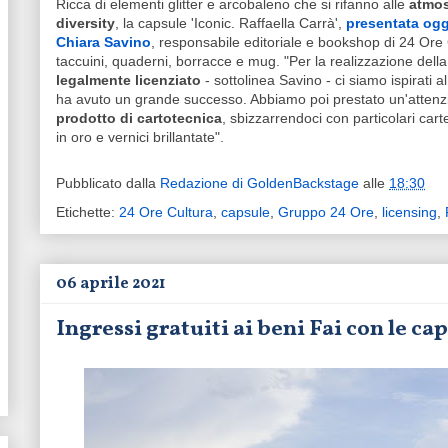
Ricca di elementi glitter e arcobaleno che si rifanno alle
atmos
diversity
, la capsule 'Iconic. Raffaella Carrà',
presentata ogg
Chiara Savino
, responsabile editoriale e bookshop di 24 Ore 
taccuini, quaderni, borracce e mug. "Per la realizzazione dell
legalmente licenziato
- sottolinea Savino - ci siamo ispirati
ha avuto un grande successo. Abbiamo poi prestato un'attenzi
prodotto di cartotecnica
, sbizzarrendoci con particolari carte
in oro e vernici brillantate".
Pubblicato dalla
Redazione di GoldenBackstage
alle
18:30
Etichette:
24 Ore Cultura
,
capsule
,
Gruppo 24 Ore
,
licensing
,
06 aprile 2021
Ingressi gratuiti ai beni Fai con le c