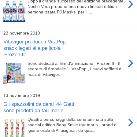
›
Dopo il grande successo dell'edizione precedente,
Nestlé Vera propone una nuova limited edition
personalizzata PJ Masks per l' ...
23 novembre 2019
Vitavigor produce i VitaPop,
snack legati alla pellicola
'Frozen II'
›
Sono dedicati al film d'animazione ' Frozen II - Il
segreto di Arendelle ' i VitaPop , i nuovi soffietti di
mais di Vitavigor...
13 novembre 2019
Gli spazzolini da denti '44 Gatti'
sono prodotti da tau-marin
›
Quattro personaggi della serie animata sulla
special edition Baby Smile tau-marin , brand d'
igiene orale di Alfasigma , da qua...