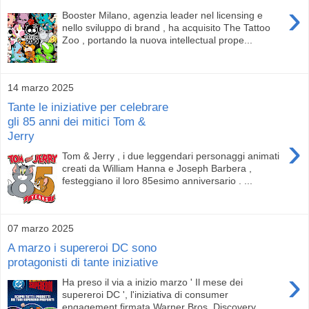
›
Booster Milano, agenzia leader nel licensing e
nello sviluppo di brand , ha acquisito The Tattoo
Zoo , portando la nuova intellectual prope...
14 marzo 2025
Tante le iniziative per celebrare
gli 85 anni dei mitici Tom &
Jerry
›
Tom & Jerry , i due leggendari personaggi animati
creati da William Hanna e Joseph Barbera ,
festeggiano il loro 85esimo anniversario . ...
07 marzo 2025
A marzo i supereroi DC sono
protagonisti di tante iniziative
›
Ha preso il via a inizio marzo ' Il mese dei
supereroi DC ', l'iniziativa di consumer
engagement firmata Warner Bros. Discovery ...