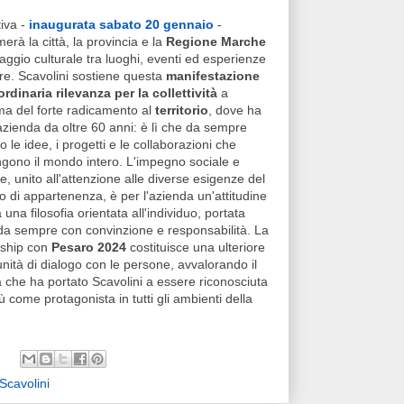
tiva -
inaugurata sabato 20 gennaio
-
merà la città, la provincia e la
Regione Marche
iaggio culturale tra luoghi, eventi ed esperienze
re. Scavolini sostiene questa
manifestazione
ordinaria rilevanza per la collettività
a
ma del forte radicamento al
territorio
, dove ha
azienda da oltre 60 anni: è lì che da sempre
 le idee, i progetti e le collaborazioni che
gono il mondo intero. L'impegno sociale e
le, unito all'attenzione alle diverse esigenze del
rio di appartenenza, è per l'azienda un'attitudine
 una filosofia orientata all'individuo, portata
da sempre con convinzione e responsabilità. La
rship con
Pesaro 2024
costituisce una ulteriore
nità di dialogo con le persone, avvalorando il
a che ha portato Scavolini a essere riconosciuta
come protagonista in tutti gli ambienti della
Scavolini