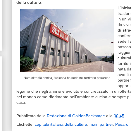
della cultura
.
L'inizia
trasfor
in un v
da vive
di stra
confer
sede l'
nascono
raggiun
cultura
territo
nata da
avanti 
Nata oltre 60 anni fa, l'azienda ha sede nel territorio pesarese
partne
opportu
legame che negli anni si è evoluto e concretizzato in un'offert
nel mondo come riferimento nell'ambiente cucina e sempre più 
casa.
Pubblicato dalla
Redazione di GoldenBackstage
alle
00:45
Etichette:
capitale italiana della cultura
,
main partner
,
Pesaro
,