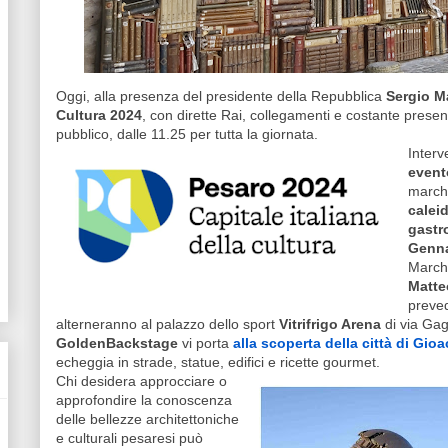
Oggi, alla presenza del presidente della Repubblica
Sergio Ma
Cultura 2024
, con dirette Rai, collegamenti e costante presenz
pubblico, dalle 11.25 per tutta la giornata.
Interv
event
marchi
calei
gastr
Genna
Marc
Matte
preved
alterneranno al palazzo dello sport
Vitrifrigo Arena
di via Gag
GoldenBackstage
vi porta
alla scoperta della città di Gio
echeggia in strade, statue, edifici e ricette gourmet.
Chi desidera approcciare o
approfondire la conoscenza
delle bellezze architettoniche
e culturali pesaresi può