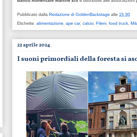
Banco Alimentare Marche Ets
e distribuite alle associazioni p
Pubblicato dalla
Redazione di GoldenBackstage
alle
15:30
Etichette:
alimentazione
,
ape car
,
calcio
,
Fileni
,
food truck
,
Mil
22 aprile 2024
I suoni primordiali della foresta si a