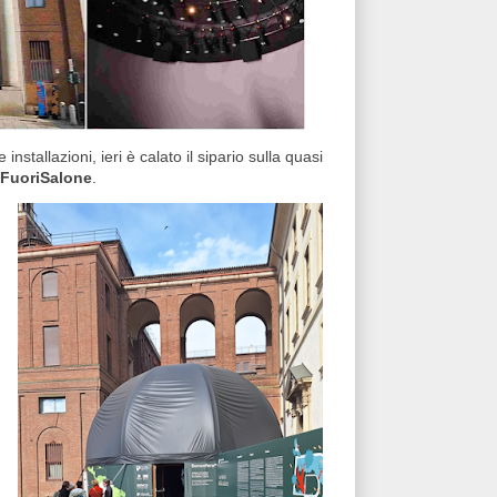
stallazioni, ieri è calato il sipario sulla quasi
FuoriSalone
.