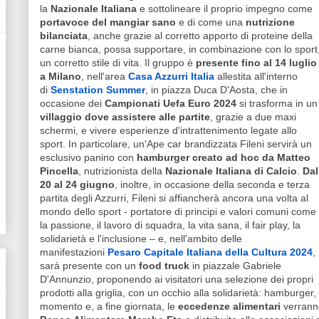
la
Nazionale Italiana
e sottolineare il proprio impegno come
portavoce del mangiar sano
e di come una
nutrizione
bilanciata
, anche grazie al corretto apporto di proteine della
carne bianca, possa supportare, in combinazione con lo sport
un corretto stile di vita. Il gruppo è
presente fino al 14 luglio
a Milano
, nell'area
Casa Azzurri Italia
allestita all'interno
di
Senstation Summer
, in piazza Duca D'Aosta, che in
occasione dei
Campionati Uefa Euro 2024
si trasforma in un
villaggio dove assistere alle partite
, grazie a due maxi
schermi, e vivere esperienze d'intrattenimento legate allo
sport. In particolare, un'Ape car brandizzata Fileni servirà un
esclusivo panino con
hamburger creato ad hoc da Matteo
Pincella
, nutrizionista della
Nazionale Italiana di Calcio
.
Dal
20 al 24 giugno
, inoltre, in occasione della seconda e terza
partita degli Azzurri, Fileni si affiancherà ancora una volta al
mondo dello sport - portatore di principi e valori comuni come
la passione, il lavoro di squadra, la vita sana, il fair play, la
solidarietà e l'inclusione – e, nell'ambito delle
manifestazioni
Pesaro Capitale Italiana della Cultura 2024
,
sarà presente con un
food truck
in piazzale Gabriele
D'Annunzio, proponendo ai visitatori una selezione dei propri
prodotti alla griglia, con un occhio alla solidarietà: hamburger, 
momento e, a fine giornata, le
eccedenze alimentari
verranno