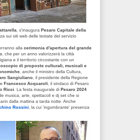
ttarella
, s'inaugura
Pesaro Capitale della
a sui siti web delle testate del servizio
erranno alla
cerimonia d'apertura del grande
o
, che per un anno valorizzerà la città
giana e il territorio circostante con un
doscopio di proposte culturali, musicali e
onomiche
, anche il ministro della Cultura,
ro Sangiuliano
, il presidente della Regione
he
Francesco Acquaroli
, il sindaco di Pesaro
o Ricci
. La festa inaugurale di
Pesaro 2024
e musica, arte, spettacoli e dj set che si
arin dalla mattina a tarda notte. Anche
achino Rossini
, la cui 'ingombrante' presenza