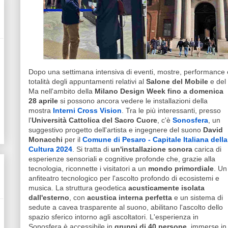
Dopo una settimana intensiva di eventi, mostre, performance e in
totalità degli appuntamenti relativi al
Salone del Mobile
e del
Ma nell'ambito della
Milano Design Week
fino a domenica
28 aprile
si possono ancora vedere le installazioni della
mostra
Interni Cross Vision
. Tra le più interessanti, presso
l'
Università Cattolica del Sacro Cuore
, c'è
Sonosfera
, un
suggestivo progetto dell'artista e ingegnere del suono
David
Monacchi
per il
Comune di Pesaro - Capitale Italiana della
Cultura 2024
. Si tratta di
un'installazione sonora
carica di
esperienze sensoriali e cognitive profonde che, grazie alla
tecnologia, riconnette i visitatori a un
mondo primordiale
. Un
anfiteatro tecnologico per l'ascolto profondo di ecosistemi e
musica. La struttura geodetica
acusticamente isolata
dall'esterno
, con
acustica interna perfetta
e un sistema di
sedute a cavea trasparente al suono, abilitano l'ascolto dello
spazio sferico intorno agli ascoltatori. L'esperienza in
Sonosfera è accessibile in
gruppi di 40 persone
, immerse in