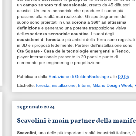
un
campo sonoro tridimensionale
, creato da 45 diffusori
acustici. Un teatro sensoriale che riproduce il suono più
prossimo alla realtà mai realizzato. Gli spettrogrammi del
suono sono proiettati in una
corona a 360° ad altissima
definizione
e generano una potente trasposizione visiva
dell'
esperienza sensoriale acustica
. I suoni degli
ecosistemi di foresta
e più antichi della Terra sono registrati
in 3D e riproposti fedelmente. Partner dell'installazione sono
Cte Square - Casa delle tecnologie emergenti
e
Renco
,
player internazionale presente in 20 paesi e punto di
riferimento per engineering e progettazione.
Pubblicato dalla
Redazione di GoldenBackstage
alle
00:05
Etichette:
foresta
,
installazione
,
Interni
,
Milano Design Week
,
23 gennaio 2024
Scavolini è main partner della manif
Scavolini
, una delle più importanti realtà industriali italiane,