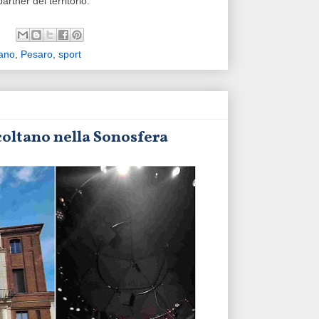
artner del territorio.
ano
,
Pesaro
,
sport
scoltano nella Sonosfera