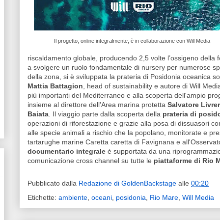
Il progetto, online integralmente, è in collaborazione con Will Media
riscaldamento globale, producendo 2,5 volte l’ossigeno della f
a svolgere un ruolo fondamentale di nursery per numerose specie
della zona, si è sviluppata la prateria di Posidonia oceanica s
Mattia Battagion
, head of sustainability e autore di Will Med
più importanti del Mediterraneo e alla scoperta dell'ampio pr
insieme al direttore dell'Area marina protetta
Salvatore Livre
Baiata
. Il viaggio parte dalla scoperta della
prateria di posi
operazioni di riforestazione e grazie alla posa di dissuasori co
alle specie animali a rischio che la popolano, monitorate e pr
tartarughe marine Caretta caretta di Favignana e all'Osservat
documentario integrale
è supportata da una riprogrammazione
comunicazione cross channel su tutte le
piattaforme di Rio M
Pubblicato dalla
Redazione di GoldenBackstage
alle
00:20
Etichette:
ambiente
,
oceani
,
posidonia
,
Rio Mare
,
Will Media