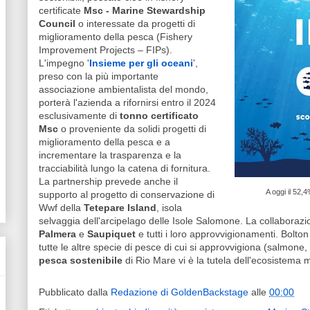
certificate
Msc - Marine Stewardship
Council
o interessate da progetti di
miglioramento della pesca (Fishery
Improvement Projects – FIPs).
L'impegno '
Insieme per gli oceani
',
preso con la più importante
associazione ambientalista del mondo,
porterà l'azienda a rifornirsi entro il 2024
esclusivamente di
tonno certificato
Msc
o proveniente da solidi progetti di
miglioramento della pesca e a
incrementare la trasparenza e la
tracciabilità lungo la catena di fornitura.
La partnership prevede anche il
A oggi il 52,
supporto al progetto di conservazione di
Wwf della
Tetepare Island
, isola
selvaggia dell'arcipelago delle Isole Salomone. La collaboraz
Palmera
e
Saupiquet
e tutti i loro approvvigionamenti. Bol
tutte le altre specie di pesce di cui si approvvigiona (salmone, 
pesca sostenibile
di Rio Mare vi è la tutela dell'ecosistema 
Pubblicato dalla
Redazione di GoldenBackstage
alle
00:00