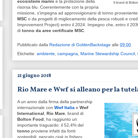
ecosistemi marini
e la protezione della
Il brand di Bolt
risorsa blu. Coerentemente con la propria
missione, s'impegna ad approvvigionarsi di tonno provenient
MSC
o da progetti di miglioramento della pesca robusti e cre
Improvement Project) entro il 2024. Impegno che, entro il 20
di
tonno da aree certificate MSC
.
Pubblicato dalla
Redazione di GoldenBackstage
alle
09:00
Etichette:
ambiente
,
campagna
,
Marine Stewardship Council
,
21 giugno 2018
Rio Mare e Wwf si alleano per la tute
A un anno dalla firma della partnership
internazionale con
Wwf Italia
e
Wwf
International
,
Rio Mare
, brand di
Bolton Food
, ha raggiunto un
importante traguardo: il 52,4% del
tonno
proviene infatti da fonti
sostenibili, pescato cioè in fishery