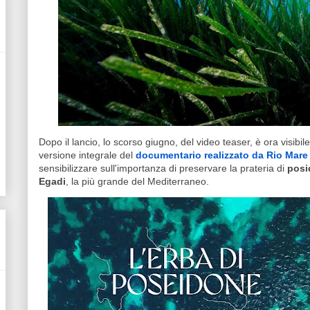
Dopo il lancio, lo scorso giugno, del video teaser, è ora visibi
versione integrale del
documentario realizzato da Rio Mare
sensibilizzare sull'importanza di preservare la prateria di
posi
Egadi
, la più grande del Mediterraneo.