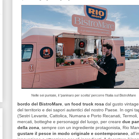
Nelle sei puntate, il 'paninaro per scelta' percorre l'Italia sul BistroMare
bordo del BistroMare
,
un food truck rosa
dal gusto vintage
del territorio e dei sapori autentici del nostro Paese. In ogni t
(Sestri Levante, Cattolica, Numana e Porto Recanati, Termoli, Br
mercati, botteghe e personaggi del luogo, per creare
due pani
della zona
, sempre con un ingrediente protagonista, Rio Mare
gustare il pesce in modo originale e contemporaneo
, all