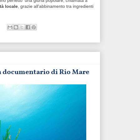
nino perfetto' una giuria popolare, chiamata a
tà locale
, grazie all'abbinamento tra ingredienti
un documentario di Rio Mare