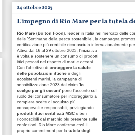
24 ottobre 2023
L'impegno di Rio Mare per la tutela d
Rio Mare
(
Bolton Food
), leader in Italia nel mercato delle c
delle 'Settimane della pesca sostenibile', la campagna prom
certificazione più credibile riconosciuta internazionalmente pe
Attiva dal 16 al 29 ottobre 2023, l’iniziativa
è volta a sostenere un consumo di prodotti
ittici pescati nel rispetto di mari e oceani.
Con l’obiettivo di
proteggere la salute
delle popolazioni ittiche
e degli
ecosistemi marini, la campagna di
sensibilizzazione 2023 dal claim '
Io
scelgo per gli oceani
' pone l’accento sul
ruolo del consumatore per incoraggiarlo a
compiere scelte di acquisto più
consapevoli e responsabili, privilegiando
prodotti ittici certificati MSC
e ben
riconoscibili dal marchio blu presente sulle
confezioni. Rio Mare conferma così il
proprio commitment per la
tutela degli