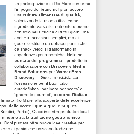
La partecipazione di Rio Mare conferma
l'impegno del brand nel promuovere
una
cultura alimentare di qualità
,
valorizzando la risorsa ittica come
ingrediente versatile, nutriente e buono
non solo nella cucina di tutti i giorni, ma
anche in occasioni semplici, ma di
gusto, costituite da deliziosi panini che
da snack veloci si trasformano in
esperienze gastronomiche. Nelle
sei
puntate del programma
– prodotto in
collaborazione con
Discovery Media
Brand Solutions
per
Warner Bros.
Discovery
– Gucci, musicista con
l'ossessione per il buon cibo,
autodefinitosi 'paninaro per scelta' e
'ignorante gourmet',
percorre l'Italia a
 firmato Rio Mare, alla scoperta delle eccellenze
appa,
dalle coste liguri a quelle pugliesi
indisi, Portici), Gucci incontra produttori locali,
ni ispirati alla tradizione gastronomica
. Ogni puntata offre nuove idee creative per
’interno di panini che uniscono tradizione,