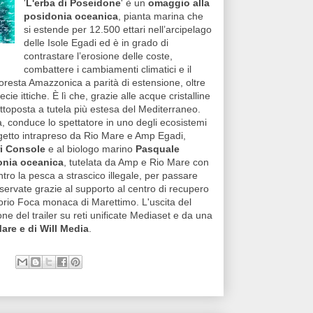
'
L'erba di Poseidone
' è un
omaggio alla
posidonia oceanica
, pianta marina che
si estende per 12.500 ettari nell’arcipelago
delle Isole Egadi ed è in grado di
contrastare l’erosione delle coste,
combattere i cambiamenti climatici e il
oresta Amazzonica a parità di estensione, oltre
 ittiche. È lì che, grazie alle acque cristalline
ottoposta a tutela più estesa del Mediterraneo.
ia, conduce lo spettatore in uno degli ecosistemi
ogetto intrapreso da Rio Mare e Amp Egadi,
ri Console
e al biologo marino
Pasquale
donia oceanica
, tutelata da Amp e Rio Mare con
ntro la pesca a strascico illegale, per passare
eservate grazie al supporto al centro di recupero
orio Foca monaca di Marettimo. L'uscita del
 del trailer su reti unificate Mediaset e da una
are e di Will Media
.