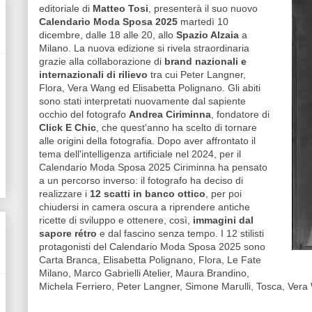
editoriale di
Matteo Tosi
, presenterà il suo nuovo
Calendario Moda Sposa 2025
martedì 10
dicembre, dalle 18 alle 20, allo
Spazio Alzaia
a
Milano. La nuova edizione si rivela straordinaria
grazie alla collaborazione di
brand nazionali e
internazionali di rilievo
tra cui Peter Langner,
Flora, Vera Wang ed Elisabetta Polignano. Gli abiti
sono stati interpretati nuovamente dal sapiente
occhio del fotografo
Andrea Ciriminna
, fondatore di
Click E Chic
, che quest'anno ha scelto di tornare
alle origini della fotografia. Dopo aver affrontato il
tema dell'intelligenza artificiale nel 2024, per il
Calendario Moda Sposa 2025 Ciriminna ha pensato
a un percorso inverso: il fotografo ha deciso di
realizzare i
12 scatti in banco ottico
, per poi
chiudersi in camera oscura a riprendere antiche
ricette di sviluppo e ottenere, così,
immagini dal
sapore rétro
e dal fascino senza tempo. I 12 stilisti
protagonisti del Calendario Moda Sposa 2025 sono
Carta Branca, Elisabetta Polignano, Flora, Le Fate
Milano, Marco Gabrielli Atelier, Maura Brandino,
Michela Ferriero, Peter Langner, Simone Marulli, Tosca, Ver