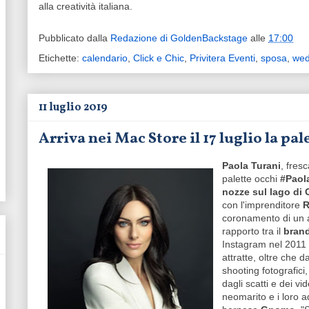
alla creatività italiana.
Pubblicato dalla
Redazione di GoldenBackstage
alle
17:00
Etichette:
calendario
,
Click e Chic
,
Privitera Eventi
,
sposa
,
wed
11 luglio 2019
Arriva nei Mac Store il 17 luglio la p
Paola Turani
, fres
palette occhi
#Paol
nozze sul lago di
con l'imprenditore
R
coronamento di un an
rapporto tra il
bran
Instagram nel 2011
attratte, oltre che d
shooting fotografici,
dagli scatti e dei v
neomarito e i loro a