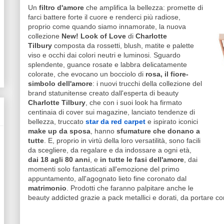
Un
filtro d'amore
che amplifica la bellezza: promette di
farci battere forte il cuore e renderci più radiose,
proprio come quando siamo innamorate, la nuova
collezione
New! Look of Love
di
Charlotte
Tilbury
composta da rossetti, blush, matite e palette
viso e occhi dai colori neutri e luminosi. Sguardo
splendente, guance rosate e labbra delicatamente
colorate, che evocano un bocciolo di
rosa, il fiore-
simbolo dell'amore
: i nuovi trucchi della collezione del
brand statunitense creato dall'esperta di beauty
Charlotte Tilbury
, che con i suoi look ha firmato
centinaia di cover sui magazine, lanciato tendenze di
bellezza, truccato
star da red carpet
e ispirato iconici
make up da sposa
, hanno
sfumature che donano a
tutte
. E, proprio in virtù della loro versatilità, sono facili
da scegliere, da regalare e da indossare a ogni età,
dai 18 agli 80 anni
, e
in tutte le fasi dell'amore
, dai
momenti solo fantasticati all'emozione del primo
appuntamento, all'agognato lieto fine coronato dal
matrimonio
. Prodotti che faranno palpitare anche le
beauty addicted grazie a pack metallici e dorati, da portare c