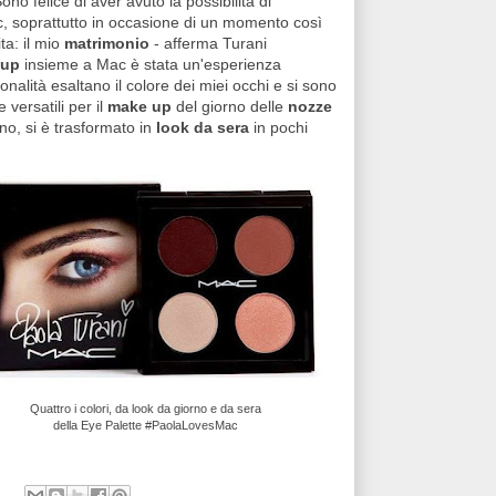
Sono felice di aver avuto la possibilità di
, soprattutto in occasione di un momento così
ta: il mio
matrimonio
- afferma Turani
 up
insieme a Mac è stata un'esperienza
onalità esaltano il colore dei miei occhi e si sono
 versatili per il
make up
del giorno delle
nozze
no, si è trasformato in
look da sera
in pochi
Quattro i colori, da look da giorno e da sera
della Eye Palette #PaolaLovesMac