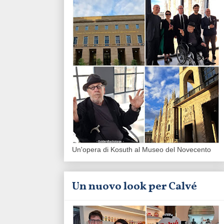
Un'opera di Kosuth al Museo del Novecento
Un nuovo look per Calvé