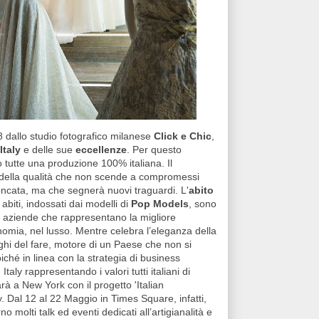
8 dallo studio fotografico milanese
Click e Chic
,
Italy
e delle sue
eccellenze
. Per questo
o tutte una produzione 100% italiana. Il
, della qualità che non scende a compromessi
roncata, ma che segnerà nuovi traguardi. L'
abito
abiti, indossati dai modelli di
Pop Models
, sono
lle aziende che rappresentano la migliore
onomia, nel lusso. Mentre celebra l’eleganza della
ghi del fare, motore di un Paese che non si
iché in linea con la strategia di business
taly rappresentando i valori tutti italiani di
arà a New York con il progetto 'Italian
 Dal 12 al 22 Maggio in Times Square, infatti,
o molti talk ed eventi dedicati all’artigianalità e