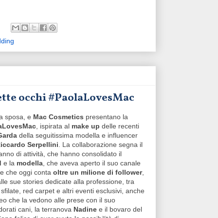
ding
alette occhi #PaolaLovesMac
ca sposa, e
Mac Cosmetics
presentano la
aLovesMac
, ispirata al
make up
delle recenti
 Garda
della seguitissima modella e influencer
iccardo Serpellini
. La collaborazione segna il
no di attività, che hanno consolidato il
d
e la
modella
, che aveva aperto il suo canale
 e che oggi conta
oltre un milione di follower
,
alle sue stories dedicate alla professione, tra
 sfilate, red carpet e altri eventi esclusivi, anche
ideo che la vedono alle prese con il suo
dorati cani, la terranova
Nadine
e il bovaro del