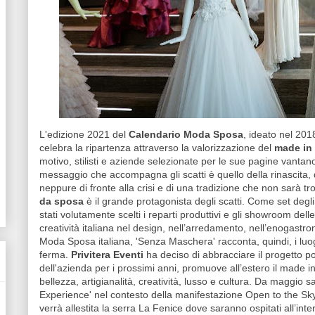
L'edizione 2021 del
Calendario Moda Sposa
, ideato nel 201
celebra la ripartenza attraverso la valorizzazione del
made in 
motivo, stilisti e aziende selezionate per le sue pagine vantan
messaggio che accompagna gli scatti è quello della rinascita
neppure di fronte alla crisi e di una tradizione che non sarà t
da sposa
è il grande protagonista degli scatti. Come set degli 
stati volutamente scelti i reparti produttivi e gli showroom de
creatività italiana nel design, nell’arredamento, nell’enogastr
Moda Sposa italiana, 'Senza Maschera' racconta, quindi, i luo
ferma.
Privitera Eventi
ha deciso di abbracciare il progetto po
dell'azienda per i prossimi anni, promuove all’estero il made in I
bellezza, artigianalità, creatività, lusso e cultura. Da maggio s
Experience' nel contesto della manifestazione Open to the Sky.
verrà allestita la serra La Fenice dove saranno ospitati all’intern