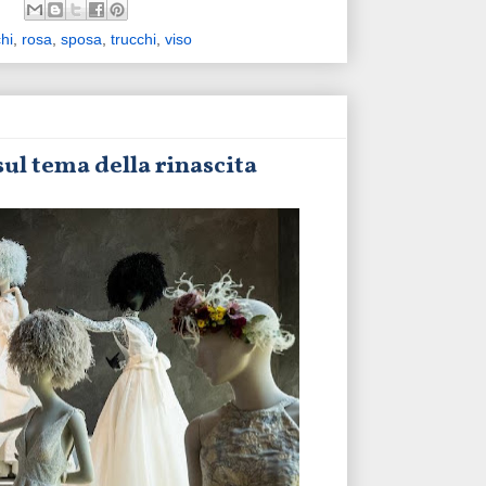
hi
,
rosa
,
sposa
,
trucchi
,
viso
ul tema della rinascita