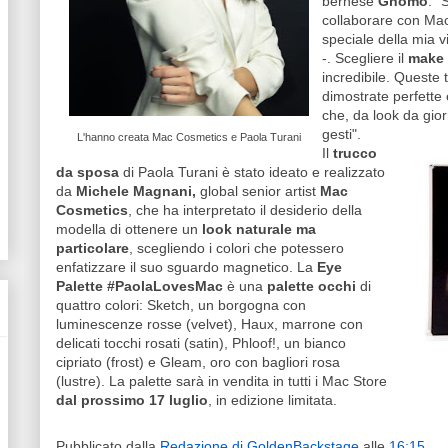
bernese
Gnomo
. "
collaborare con Mac
speciale della mia vi
-. Scegliere il
make
incredibile. Queste t
dimostrate perfette e
che, da look da gior
gesti".
L'hanno creata Mac Cosmetics e Paola Turani
Il
trucco
da sposa
di Paola Turani è stato ideato e realizzato
da
Michele Magnani,
global senior artist
Mac
Cosmetics
, che ha interpretato il desiderio della
modella di ottenere un
look naturale ma
particolare
, scegliendo i colori che potessero
enfatizzare il suo sguardo magnetico. La
Eye
Palette
#PaolaLovesMac
è una
palette occhi
di
quattro colori: Sketch, un borgogna con
luminescenze rosse (velvet), Haux, marrone con
delicati tocchi rosati (satin), Phloof!, un bianco
cipriato (frost) e Gleam, oro con bagliori rosa
(lustre). La palette sarà in vendita in tutti i Mac Store
dal prossimo 17 luglio
, in edizione limitata.
Pubblicato dalla
Redazione di GoldenBackstage
alle
16:15