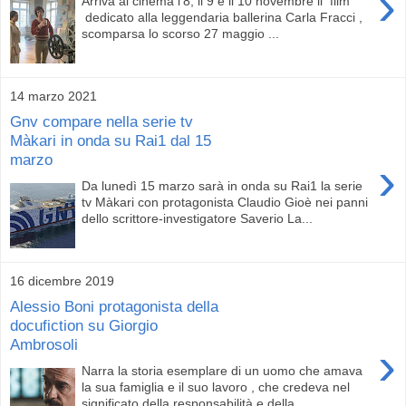
›
Arriva al cinema l'8, il 9 e il 10 novembre il film
dedicato alla leggendaria ballerina Carla Fracci ,
scomparsa lo scorso 27 maggio ...
14 marzo 2021
Gnv compare nella serie tv
Màkari in onda su Rai1 dal 15
marzo
›
Da lunedì 15 marzo sarà in onda su Rai1 la serie
tv Màkari con protagonista Claudio Gioè nei panni
dello scrittore-investigatore Saverio La...
16 dicembre 2019
Alessio Boni protagonista della
docufiction su Giorgio
Ambrosoli
›
Narra la storia esemplare di un uomo che amava
la sua famiglia e il suo lavoro , che credeva nel
significato della responsabilità e della...