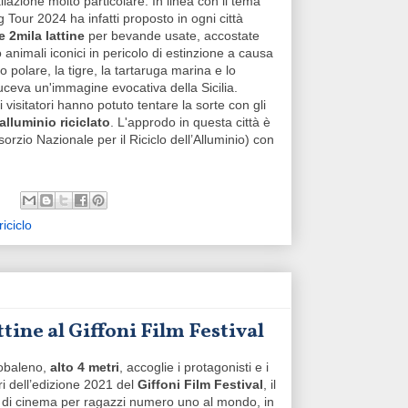
lazione molto particolare. In linea con il tema
 Tour 2024 ha infatti proposto in ogni città
 2mila lattine
per bevande usate, accostate
ro animali iconici in pericolo di estinzione a causa
 polare, la tigre, la tartaruga marina e lo
uceva un'immagine evocativa della Sicilia.
 i visitatori hanno potuto tentare la sorte con gli
alluminio riciclato
. L'approdo in questa città è
rzio Nazionale per il Riciclo dell’Alluminio) con
riciclo
tine al Giffoni Film Festival
obaleno,
alto 4 metri
, accoglie i protagonisti e i
ori dell’edizione 2021 del
Giffoni Film Festival
, il
l di cinema per ragazzi numero uno al mondo, in