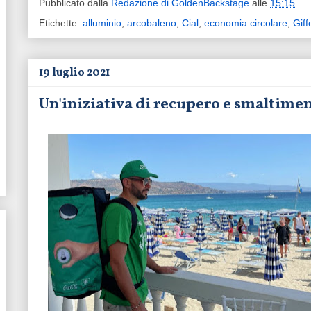
Pubblicato dalla
Redazione di GoldenBackstage
alle
15:15
Etichette:
alluminio
,
arcobaleno
,
Cial
,
economia circolare
,
Giff
19 luglio 2021
Un'iniziativa di recupero e smaltiment