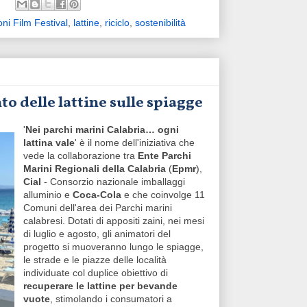
oni Film Festival
,
lattine
,
riciclo
,
sostenibilità
o delle lattine sulle spiagge
'
Nei parchi marini Calabria… ogni
lattina vale
' è il nome dell'iniziativa che
vede la collaborazione tra
Ente Parchi
Marini Regionali della Calabria
(
Epmr
),
Cial
- Consorzio nazionale imballaggi
alluminio e
Coca-Cola
e che coinvolge 11
Comuni dell'area dei Parchi marini
calabresi. Dotati di appositi zaini, nei mesi
di luglio e agosto, gli animatori del
progetto si muoveranno lungo le spiagge,
le strade e le piazze delle località
individuate col duplice obiettivo di
recuperare le lattine per bevande
vuote
, stimolando i consumatori a