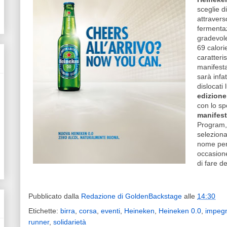
sceglie d
attraver
fermentaz
gradevole
69 calori
caratteri
manifesta
sarà infat
dislocati l
edizione
con lo sp
manifest
Program, o
seleziona
nome per 
occasione
di fare d
Pubblicato dalla
Redazione di GoldenBackstage
alle
14:30
Etichette:
birra
,
corsa
,
eventi
,
Heineken
,
Heineken 0.0
,
impeg
runner
,
solidarietà