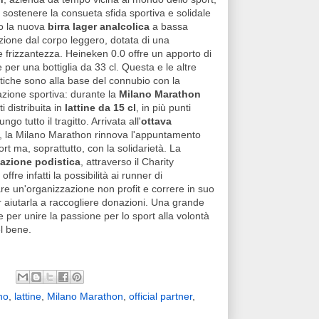
i sostenere la consueta sfida sportiva e solidale
so la nuova
birra lager analcolica
a bassa
ione dal corpo leggero, dotata di una
 frizzantezza. Heineken 0.0 offre un apporto di
e per una bottiglia da 33 cl. Questa e le altre
stiche sono alla base del connubio con la
zione sportiva: durante la
Milano Marathon
ti distribuita in
lattine da 15 cl
, in più punti
ungo tutto il tragitto. Arrivata all'
ottava
, la Milano Marathon rinnova l'appuntamento
ort ma, soprattutto, con la solidarietà. La
azione podistica
, attraverso il Charity
ffre infatti la possibilità ai runner di
re un'organizzazione non profit e correre in suo
aiutarla a raccogliere donazioni. Una grande
 per unire la passione per lo sport alla volontà
el bene.
no
,
lattine
,
Milano Marathon
,
official partner
,