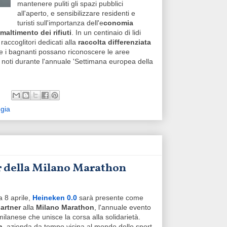
mantenere puliti gli spazi pubblici
all'aperto, e sensibilizzare residenti e
turisti sull'importanza dell'e
conomia
maltimento dei rifiuti
. In un centinaio di lidi
raccoglitori dedicati alla
raccolta differenziata
he i bagnanti possano riconoscere le aree
i noti durante l'annuale 'Settimana europea della
ggia
er della Milano Marathon
 8 aprile,
Heineken 0.0
sarà presente come
partner
alla
Milano Marathon
, l'annuale evento
milanese che unisce la corsa alla solidarietà.
n
, azienda da tempo vicina al mondo dello sport,