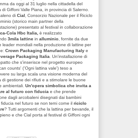
ma da oggi al 31 luglio nella cittadella del
di Giffoni Valle Piana, in provincia di Salerno.
baleno di
Cial
, Consorzio Nazionale per il Riciclo
luminio (storico main partner della
tazione) presentato al festival in collaborazione
ca-Cola Hbc Italia,
è realizzato
ando
3mila lattine
in
alluminio
, fornite da due
 leader mondiali nella produzione di lattine per
de:
Crown Packaging Manufacturing Italy
e
everage Packaging Italia
. Un'installazione di
mpatto che s'inserisce nel progetto europeo
can counts' ('Ogni lattina vale') teso a
vere su larga scala una visione moderna del
 di gestione dei rifiuti e a stimolare le buone
e ambientali.
Un'opera simbolica che invita a
re al futuro con fiducia
e che prende
ione dagli arcobaleni disegnati dai bambini
fiducia nel futuro se non temi come il
riciclo
re
? Tutti argomenti che la lattina per bevande, il
eno e che Cial porta al festival di Giffoni ogni