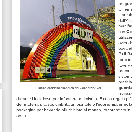
program
Cinema 
L'arco
dell’Al
manifes
con
Co
utilizz
aziende
bevan
Ball B
forte i
'Every 
promuo
sistema
pratich
guarda
È un'installazione simbolica del Consorzio Cial
ispiraz
durante i lockdown per infondere ottimismo. E cosa regala più 
dei materiali
, la sostenibilità ambientale e l'
economia circola
packaging per bevande più riciclato al mondo, rappresenta in pi
anno.