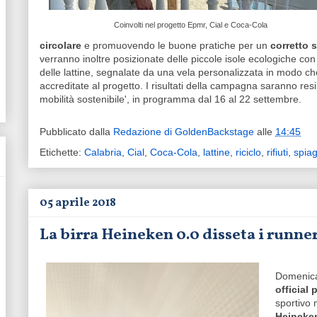
Coinvolti nel progetto Epmr, Cial e Coca-Cola
circolare
e promuovendo le buone pratiche per un
corretto s
verranno inoltre posizionate delle piccole isole ecologiche con 
delle lattine, segnalate da una vela personalizzata in modo c
accreditate al progetto. I risultati della campagna saranno res
mobilità sostenibile', in programma dal 16 al 22 settembre.
Pubblicato dalla
Redazione di GoldenBackstage
alle
14:45
Etichette:
Calabria
,
Cial
,
Coca-Cola
,
lattine
,
riciclo
,
rifiuti
,
spia
05 aprile 2018
La birra Heineken 0.0 disseta i runn
Domenica
official 
sportivo 
Heineke