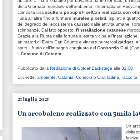
abitato. È lì che le lattine per bevande hanno formato un'instal
della Giornata mondiale dell’ambiente, l'International Recycling
coinvolta una
scultura popup #PixelCan realizzata con oltre
l’una all’altra fino a formare
murales pixelati
, ispirati a quatt
del degrado dell'ecosistema causato dalle attività umane: l'orso
scimpanzé. Dal lato opposto,
l'installazione catanes
e riprod
Grazie alla Ruota della fortuna allestita vicina all'installazione,
animatori di Every Can Counts e vincere numerosi
gadget in 
stato il frutto dell’impegno congiunto del
Consorzio Cial
(Conso
il
Comune di Catania
.
Pubblicato dalla
Redazione di GoldenBackstage
alle
02:00
Etichette:
ambiente
,
Catania
,
Consorzio Cial
,
lattine
,
raccolta
,
21 luglio 2021
Un arcobaleno realizzato con 3mila lat
Un arc
visitat
festiva