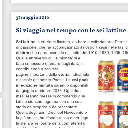
31 maggio 2016
Si viaggia nel tempo con le sei lattine
Sei lattine
in edizione limitata, da bere e collezionare. Peron
di passione, che ha accompagnato il nostro Paese nelle fasi d
di
birre
che riproducono le etichette del 1910, 1930, 1935, 1
Quelle attraverso cui la 'bionda' si è
fatta conoscere e amare dagli italiani,
contribuendo a scrivere
pagine importanti della
storia
industriale
e sociale del nostro Paese. I nuovi
pack
in edizione limitata
saranno disponibili
da giugno a ottobre 2016. Ogni due
mesi aranno messe in commercio due
lattine storiche, ognuna con una sua
storia da scoprire e da raccontare.
Quella degli anni Dieci del Novecento è
la più antica, su sfondo rosso e per logo
la stella a sei punte della confraternita