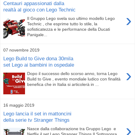
Centauri appassionati dalla
realtà al gioco con Lego Technic
›
Il Gruppo Lego svela suo ultimo modello Lego
Technic , che esprime tutto lo stile, la
sofisticatezza e le performance della Ducati
Panigale...
07 novembre 2019
Lego Build to Give dona 30mila
set Lego ai bambini in ospedale
›
Dopo il successo dello scorso anno, torna Lego
Build to Give , evento mondiale ludico con finalità
benefica che in Italia si articolerà in ...
16 maggio 2019
Lego lancia il set in mattoncini
della serie tv Stranger Things
›
Nasce dalla collaborazione tra Gruppo Lego e
Netflix il set Lego Stranger Things Il Sottosopra .