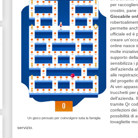
per raccoglie
crostini, pane 
Giocabile on
robertoalimen
permette anche
ufficiale ed è
creare un'occa
online nasce 
molte iniziativ
supporto dell
sensibilizza i
dell'azienda a
alle registra
del progetto d
Ai veri appassi
trucchetti per 
dell'azienda. I
tramite Qr co
confezioni dei 
possibilità di 
Un gioco pensato per coinvolgere tutta la famiglia
tovagliette mo
servizio.