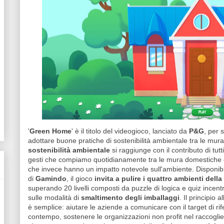
'
Green Home
' è il titolo del videogioco, lanciato da
P&G
, per s
adottare buone pratiche di sostenibilità ambientale tra le mu
sostenibilità ambientale
si raggiunge con il contributo di tutt
gesti che compiamo quotidianamente tra le mura domestiche e
che invece hanno un impatto notevole sull'ambiente. Disponibil
di
Gamindo
, il gioco
invita a pulire i quattro ambienti della
superando 20 livelli composti da puzzle di logica e quiz incentr
sulle modalità di
smaltimento degli imballaggi
. Il principio
è semplice: aiutare le aziende a comunicare con il target di r
contempo, sostenere le organizzazioni non profit nel raccoglier