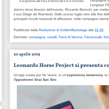
campagna di
in programma alla Fiera di Verona dal 9 al 12 novembre
Longines FEI
storico show director dell’evento, Riccardo Boricchi, per mett
il suo Disign de Riverland. Dallo scorso luglio sino alla fine dell
principali circuiti nazionali di affissione, nelle campagne stam
Pubblicato dalla
Redazione di GoldenBackstage
alle
01:30
Etichette:
campagna
,
cavalli
,
Fiera di Verona
,
Fieracavalli
,
fot
20 aprile 2019
Leonardo Horse Project si presenta c
Un'app creata per far vivere, in un'
esperienza immersiva
, la
l'
Ippodromo Snai San Siro
.