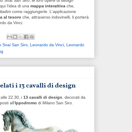
 Snai San Siro, le loro opere di design
 qui l'idea di una
mappa interattiva
che,
ittadini come raggiungerle. L'applicazione
a al tesoro
che, attraverso indovinelli, li porterà
rdo da Vinci.
 Snai San Siro
,
Leonardo da Vinci
,
Leonardo
ng
ati i 13 cavalli di design
alle 22.30, i
13 cavalli di design
, decorati da
osti all'
Ippodromo
di Milano San Siro.