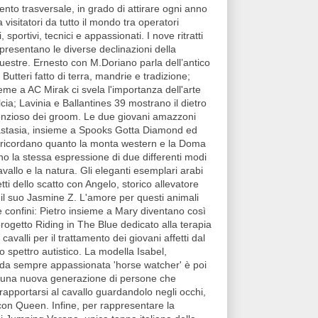
nto trasversale, in grado di attirare ogni anno
 visitatori da tutto il mondo tra operatori
, sportivi, tecnici e appassionati. I nove ritratti
presentano le diverse declinazioni della
estre. Ernesto con M.Doriano parla dell’antico
Butteri fatto di terra, mandrie e tradizione;
eme a AC Mirak ci svela l'importanza dell'arte
cia; Lavinia e Ballantines 39 mostrano il dietro
lenzioso dei groom. Le due giovani amazzoni
astasia, insieme a Spooks Gotta Diamond ed
ricordano quanto la monta western e la Doma
o la stessa espressione di due differenti modi
cavallo e la natura. Gli eleganti esemplari arabi
tti dello scatto con Angelo, storico allevatore
il suo Jasmine Z. L'amore per questi animali
confini: Pietro insieme a Mary diventano così
progetto Riding in The Blue dedicato alla terapia
 cavalli per il trattamento dei giovani affetti dal
lo spettro autistico. La modella Isabel,
 da sempre appassionata 'horse watcher' è poi
una nuova generazione di persone che
rapportarsi al cavallo guardandolo negli occhi,
con Queen. Infine, per rappresentare la