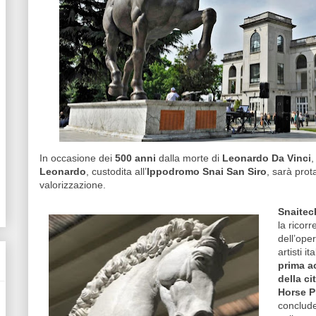
In occasione dei
500 anni
dalla morte di
Leonardo Da Vinci
,
Leonardo
,
custodita all’
Ippodromo Snai San Siro
, sarà prot
valorizzazione.
Snaitec
la ricor
dell’ope
artisti it
prima ac
della ci
Horse P
conclude