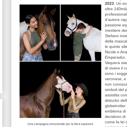
2023
.
Un eve
oltre 140mila
professionali
d’autore rap
passione equ
mestiere dei 
Stefano insi
della mascal
le quinte si
Nicole e An
Emperador, 
Vaquera sian
di vivere il 
sono i sogge
veronese, e 
non conosce 
simboli del 
assistita con
disturbo del
globetrotter
emblema di 
decidono di 
come fa lei 
Una campagna emozionale per la fiera equestre