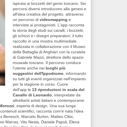
ispirata ai bozzetti del genio toscano. Sei
percorsi diversi introducono alla genesi e
all'idea creativa del progetto, attraverso
un percorso di
videomapping
e
interviste ai protagonisti. L'app racconta
la storia degli studi sui cavalli, i bozzetti,
gli schizzi e i disegni preparatori, il tutto
raccolto in una mostra multimediale
realizzata in collaborazione con il Museo
della Battaglia di Anghiari con la curatela
di Gabriele Mazzi, direttore dello spazio
museale toscano. Il percorso conduce
l'utente anche nei
luoghi più
suggestivi dell'Ippodromo
, informando
su tutti gli eventi organizzati nell'impianto
per la stagione in corso. Cuore
dell'app le
13 riproduzioni in scala del
Cavallo di Leonardo
, interpretate da
altrettanti artisti italiani e contemporanei
 Morozzi
, esperta di design. Una sua lunga
 contenuti scientifici, racconta com'è nata l'idea
rkus Benesch, Marcelo Burlon, Matteo Cibic,
io Marras, Vito Nesta, Daniele Papuli, Elena