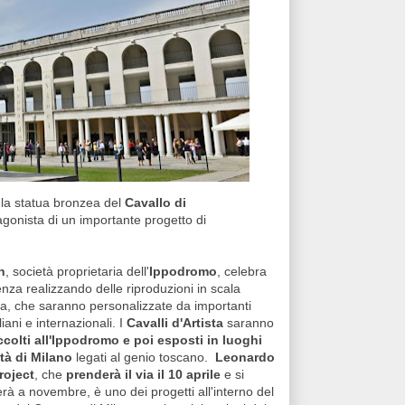
 la statua bronzea del
Cavallo di
agonista di un importante progetto di
h
, società proprietaria dell'
Ippodromo
, celebra
renza realizzando delle riproduzioni in scala
ra, che saranno personalizzate da importanti
aliani e internazionali. I
Cavalli d'Artista
saranno
colti all'Ippodromo e poi esposti in luoghi
ttà di Milano
legati al genio toscano.
Leonardo
roject
, che
prenderà il via il 10 aprile
e si
rà a novembre, è uno dei progetti all'interno del