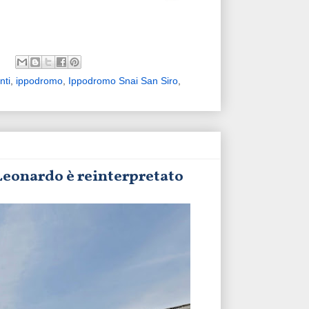
nti
,
ippodromo
,
Ippodromo Snai San Siro
,
 Leonardo è reinterpretato