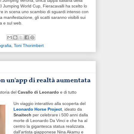
 Jumping Verona, unica tappa italiana della
 Jumping World Cup, Fieracavalli ha scelto lo
ere in scena uno scambio di sguardi intenso con
a manifestazione, gli scatti saranno visibili sui
pa e sul web.
ografia
,
Toni Thorimbert
on un'app di realtà aumentata
 storia del
Cavallo di Leonardo
e di tutto
Un viaggio interattivo alla scoperta del
Leonardo Horse Project
, ideato da
Snaitech
per celebrare i 500 anni dalla
morte di Leonardo Da Vinci e che ha al
centro la gigantesca statua realizzata
dall'artista giapponese Nina Akamu e