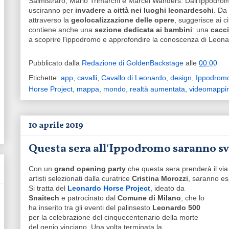
Salmistraro, Mario Trimarchi e Marcel Wanders. Dall'Ippodromo
usciranno per
invadere a città nei luoghi leonardeschi
. Da
attraverso la
geolocalizzazione delle opere
, suggerisce ai c
contiene anche una
sezione dedicata ai bambini
: una
cacci
a scoprire l'ippodromo e approfondire la conoscenza di Leona
Pubblicato dalla
Redazione di GoldenBackstage
alle
00:00
Etichette:
app
,
cavalli
,
Cavallo di Leonardo
,
design
,
Ippodromo
Horse Project
,
mappa
,
mondo
,
realtà aumentata
,
videomappi
10 aprile 2019
Questa sera all'Ippodromo saranno svel
Con un
grand opening party
che questa sera prenderà il via 
artisti selezionati dalla curatrice
Cristina Morozzi
, saranno esp
Si tratta del
Leonardo Horse Project
, ideato da
Snaitech
e patrocinato dal
Comune di Milano
, che lo
ha inserito tra gli eventi del palinsesto
Leonardo 500
per la celebrazione del cinquecentenario della morte
del genio vinciano. Una volta terminata la