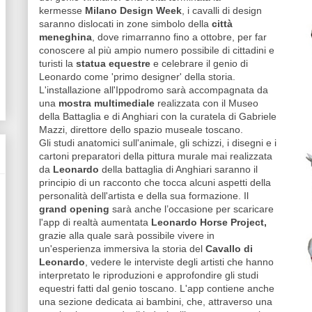
kermesse
Milano Design Week
, i cavalli di design
saranno dislocati in zone simbolo della
città
meneghina
, dove rimarranno fino a ottobre, per far
conoscere al più ampio numero possibile di cittadini e
turisti la
statua equestre
e celebrare il genio di
Leonardo come 'primo designer' della storia.
L'installazione all'Ippodromo sarà accompagnata da
una
mostra multimediale
realizzata con il Museo
della Battaglia e di Anghiari con la curatela di Gabriele
Mazzi, direttore dello spazio museale toscano.
Gli studi anatomici sull'animale, gli schizzi, i disegni e i
cartoni preparatori della pittura murale mai realizzata
da
Leonardo
della battaglia di Anghiari saranno il
principio di un racconto che tocca alcuni aspetti della
personalità dell'artista e della sua formazione. Il
grand opening
sarà anche l’occasione per scaricare
l'app di realtà aumentata
Leonardo Horse Project,
grazie alla quale sarà possibile vivere in
un'esperienza immersiva la storia del
Cavallo di
Leonardo
, vedere le interviste degli artisti che hanno
interpretato le riproduzioni e approfondire gli studi
equestri fatti dal genio toscano. L'app contiene anche
una sezione dedicata ai bambini, che, attraverso una