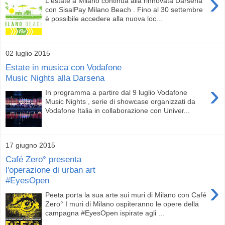
›
L'estate a Milano continua alla rinnovata Darsena
con SisalPay Milano Beach . Fino al 30 settembre
è possibile accedere alla nuova loc...
02 luglio 2015
Estate in musica con Vodafone
Music Nights alla Darsena
›
In programma a partire dal 9 luglio Vodafone
Music Nights , serie di showcase organizzati da
Vodafone Italia in collaborazione con Univer...
17 giugno 2015
Café Zero° presenta
l'operazione di urban art
#EyesOpen
›
Peeta porta la sua arte sui muri di Milano con Café
Zero° I muri di Milano ospiteranno le opere della
campagna #EyesOpen ispirate agli ...