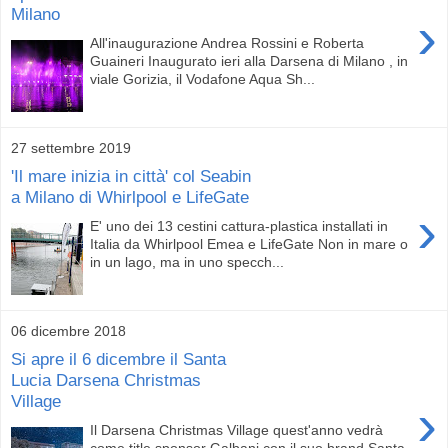
Milano
›
All'inaugurazione Andrea Rossini e Roberta
Guaineri Inaugurato ieri alla Darsena di Milano , in
viale Gorizia, il Vodafone Aqua Sh...
27 settembre 2019
'Il mare inizia in città' col Seabin
a Milano di Whirlpool e LifeGate
›
E' uno dei 13 cestini cattura-plastica installati in
Italia da Whirlpool Emea e LifeGate Non in mare o
in un lago, ma in uno specch...
06 dicembre 2018
Si apre il 6 dicembre il Santa
Lucia Darsena Christmas
Village
›
Il Darsena Christmas Village quest'anno vedrà
come title sponsor Galbani con il suo brand Santa