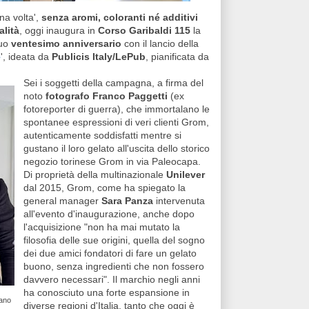
na volta',
senza aromi, coloranti né additivi
alità
, oggi inaugura in
Corso Garibaldi 115
la
suo
ventesimo anniversario
con il lancio della
e
', ideata da
Publicis Italy/LePub
, pianificata da
Sei i soggetti della campagna, a firma del
noto
fotografo Franco Paggetti
(ex
fotoreporter di guerra), che immortalano le
spontanee espressioni di veri clienti Grom,
autenticamente soddisfatti mentre si
gustano il loro gelato all'uscita dello storico
negozio torinese Grom in via Paleocapa.
Di proprietà della multinazionale
Unilever
dal 2015, Grom, come ha spiegato la
general manager
Sara Panza
intervenuta
all'evento d'inaugurazione, anche dopo
l'acquisizione "non ha mai mutato la
filosofia delle sue origini, quella del sogno
dei due amici fondatori di fare un gelato
buono, senza ingredienti che non fossero
davvero necessari". Il marchio negli anni
ha conosciuto una forte espansione in
lano
diverse regioni d'Italia, tanto che oggi è