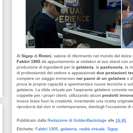
Al
Sigep
di
Rimini
, salone di riferimento nel mondo del dolce
Fabbri 1905
dà appuntamento ai visitatori al suo stand con un
produzione di ingredienti per la
gelateria
, la
pasticceria
, la 
di professionisti del settore e appassionati
due postazioni tec
compiere un viaggio immersivo
nei panni di un gelatiere
o d
prova le proprie capacità e sperimentare nuove tecniche e soluz
gelateria. La sfida virtuale per l'aspirante gelatiere consiste 
coppette per i propri clienti, utilizzando alcuni
prodotti innova
invece tirare fuori la creatività, inventando una ricetta origin
riprodurrà dal vivo in contemporanea, dandogli l'occasione di de
Pubblicato dalla
Redazione di GoldenBackstage
alle
16:45
Etichette:
Fabbri 1905
,
gelateria
,
realtà virtuale
,
Sigep