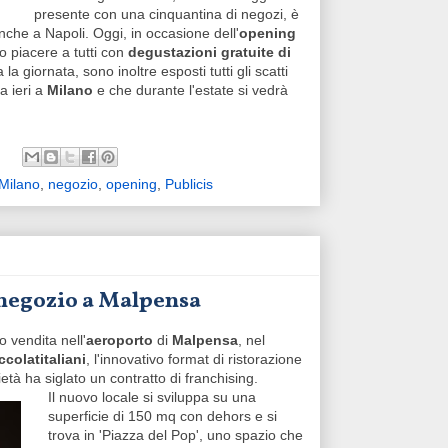
presente con una cinquantina di negozi, è
nche a Napoli. Oggi, in occasione dell'
opening
o piacere a tutti con
degustazioni gratuite di
 giornata, sono inoltre esposti tutti gli scatti
ia ieri a
Milano
e che durante l'estate si vedrà
Milano
,
negozio
,
opening
,
Publicis
 negozio a Malpensa
 vendita nell'
aeroporto
di
Malpensa
, nel
ccolatitaliani
, l'innovativo format di ristorazione
ietà ha siglato un contratto di franchising.
Il nuovo locale si sviluppa su una
superficie di 150 mq con dehors e si
trova in 'Piazza del Pop', uno spazio che