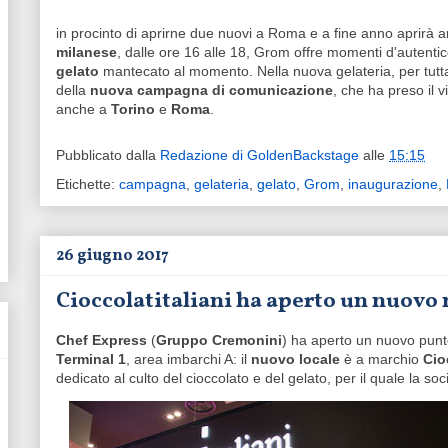
in procinto di aprirne due nuovi a Roma e a fine anno aprirà a
milanese
, dalle ore 16 alle 18, Grom offre momenti d'autentic
gelato
mantecato al momento. Nella nuova gelateria, per tutta la
della
nuova campagna di comunicazione
, che ha preso il v
anche a
Torino
e
Roma
.
Pubblicato dalla
Redazione di GoldenBackstage
alle
15:15
Etichette:
campagna
,
gelateria
,
gelato
,
Grom
,
inaugurazione
,
26 giugno 2017
Cioccolatitaliani ha aperto un nuovo
Chef Express
(
Gruppo Cremonini
) ha aperto un nuovo punto
Terminal 1
, area imbarchi A: il
nuovo locale
è a marchio
Cio
dedicato al culto del cioccolato e del gelato, per il quale la soc