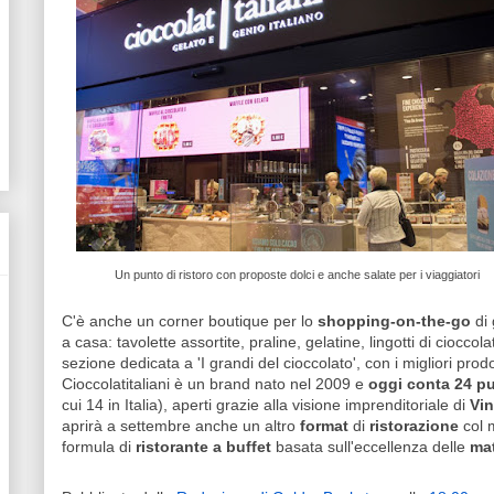
Un punto di ristoro con proposte dolci e anche salate per i viaggiatori
C'è anche un corner boutique per lo
shopping-on-the-go
di
a casa: tavolette assortite, praline, gelatine, lingotti di cioccola
sezione dedicata a 'I grandi del cioccolato', con i migliori prodot
Cioccolatitaliani è un brand nato nel 2009 e
oggi conta 24 pu
cui 14 in Italia), aperti grazie alla visione imprenditoriale di
Vin
aprirà a settembre anche un altro
format
di
ristorazione
col 
formula di
ristorante a buffet
basata sull'eccellenza delle
mat