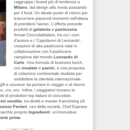
raggruppa i brand più di tendenza a
Milano
, dal design alla moda passando
per il food. Un ideale punto di ristoro per
trascorrere piacevoli momenti nell'attesa
di prendere l'aereo. L'offerta prevede
prodotti di
gelateria
e
pasticceria
firmati Cioccolatitaliani, tra cui i coni
d'autore e i 'Capolavori di Leonardo',
creazioni di alta pasticceria nate in
collaborazione con il pasticcere
campione del mondo
Leonardo di
Carlo
. Una formula di business lunch,
con
insalate
e
panini
, e una proposta
di colazione continentale studiata per
soddisfare la clientela internazionale.
 gift e souvenir da portare in viaggio o al ritorno
to, cru, ecc. Infine, i viaggiatori trovano la
ti di produttori top italiani di cioccolato.
nti vendita
, tra diretti e master franchising (di
cenzo Ferrieri
, ceo della società. Chef Express
marchio proprio
Ingredienti
: un'innovativa
erie prime
.