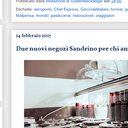
Pubblicato dalla
Redazione di GoldenBackstage
alle
18:00
Etichette:
aeroporto
,
Chef Express
,
Cioccolatitaliani
,
format
,
g
Malpensa
,
mondo
,
pasticceria
,
ristorazione
,
viaggiatori
14 febbraio 2017
Due nuovi negozi Sandrino per chi ama