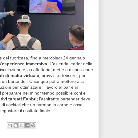
 e del fuoricasa, fino a mercoledì 24 gennaio
'
esperienza immersiva
. L'azienda leader nella
miscelazione e la caffetteria, mette a disposizione
h di realtà virtuale
, provviste di visore, per
i un bartender. Chiunque potrà mettere alla
ioni per ottimizzare il lavoro al bar e in
nel preparare nel minor tempo possibile coni e
tivi targati Fabbri
; l'aspirante bartender deve
ale di cocktail che un barman in carne e ossa
gustare il risultato finale.